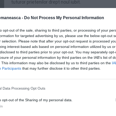
tuturor prietenilor drept noul iubit.
După 17 ani de căsnicie, Angela
omaneasca -
Do Not Process My Personal Information
 divorţeze în urmă cu câteva luni. Recent,
alături de Cezar Ouatu, reprezentantul
to opt-out of the sale, sharing to third parties, or processing of your per
formation for targeted advertising by us, please use the below opt-out s
r selection. Please note that after your opt-out request is processed y
eing interest-based ads based on personal information utilized by us or
disclosed to third parties prior to your opt-out. You may separately opt-
losure of your personal information by third parties on the IAB’s list of
. This information may also be disclosed by us to third parties on the
IA
Participants
that may further disclose it to other third parties.
l Data Processing Opt Outs
o opt-out of the Sharing of my personal data.
In