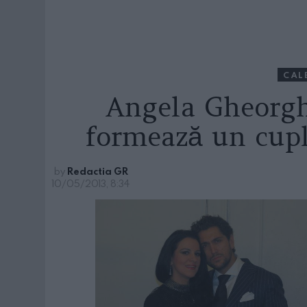
CAL
Angela Gheorgh
formează un cup
by
Redactia GR
10/05/2013, 8:34