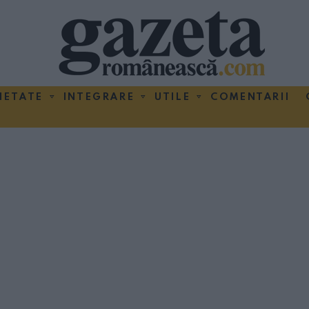
IETATE
INTEGRARE
UTILE
COMENTARII