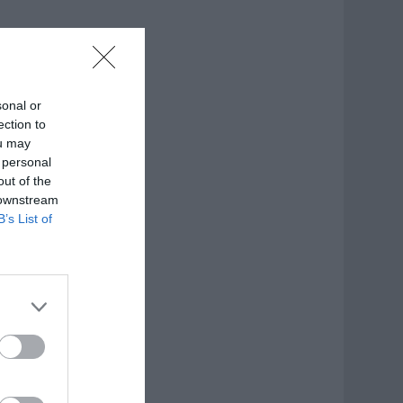
sonal or
ection to
ou may
 personal
out of the
 downstream
B’s List of