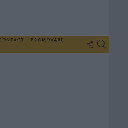
CONTACT
PROMOVARE
FOLLOW
SEARCH
US
Couple Photoshoot Paris