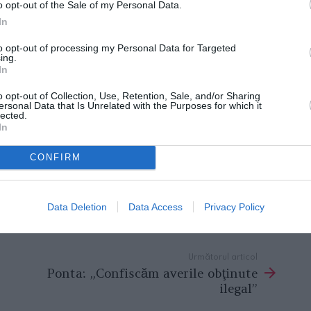
o opt-out of the Sale of my Personal Data.
In
te de 14 ani
to opt-out of processing my Personal Data for Targeted
ing.
 o frumoasă poveste de dragoste cu Cezar
In
niei la Eurovisionul de anul acesta. Soprana
o opt-out of Collection, Use, Retention, Sale, and/or Sharing
 şi tot de atunci formează un cuplu. Nelipsit
ersonal Data that Is Unrelated with the Purposes for which it
lected.
iţă, Cezar a cucerit-o pe aceasta cu flori şi
In
s împreună la diverse evenimente private şi
CONFIRM
aţii surprinzându-i de multe ori când se
menea, sărbătorile de iarnă, ca şi cele de
reşti.
Data Deletion
Data Access
Privacy Policy
Următorul articol
Ponta: „Confiscăm averile obţinute
ilegal”