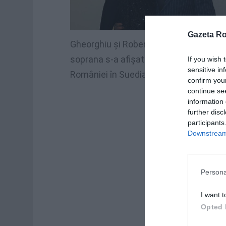
Gazeta R
Gheorghiu şi Roberto Alagna au ales să
soprana s-a afişat în repetate rânduri 
If you wish 
sensitive in
României în Suedia la Eurovision
confirm you
continue se
information 
further disc
participants
Downstream 
Persona
I want t
Opted 