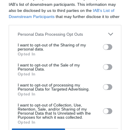
până la 1.199 de lire sterline (1.355 euro) pentru o
IAB’s list of downstream participants. This information may
vacanţă de două săptămâni.
also be disclosed by us to third parties on the
IAB’s List of
Downstream Participants
that may further disclose it to other
third parties.
Deţine opt proprietăţi
Personal Data Processing Opt Outs
La prima lui vizită în România, în 1993, Prinţului
I want to opt-out of the Sharing of my
Charles i-au căzut ochii pe conacul Apafi, din
personal data.
Opted In
localitatea sibiană Mălâncrav. Pentru că imobilul era
în proprietatea statului, nu l-a putut cumpăra. După
I want to opt-out of the Sale of my
Personal Data.
ce conacul a fost revendicat de comunitatea
Opted In
luterană, prinţul a reuşit, în 2002, să-l cumpere cu
I want to opt-out of processing my
Personal Data for Targeted Advertising.
5.000 de lire sterline. De asemenea, deţine patru
Opted In
proprietăţi în Maramureş. Arată ca nişte cocioabe
I want to opt-out of Collection, Use,
părăsite, n-au curent electric şi mobilierul e cât se
Retention, Sale, and/or Sharing of my
Personal Data that Is Unrelated with the
poate de simplu: un pat din scânduri, o sobă şi o
Purposes for which it was collected.
Opted In
masă. Asta nu l-a împiedicat pe Prinţul Charles să-şi