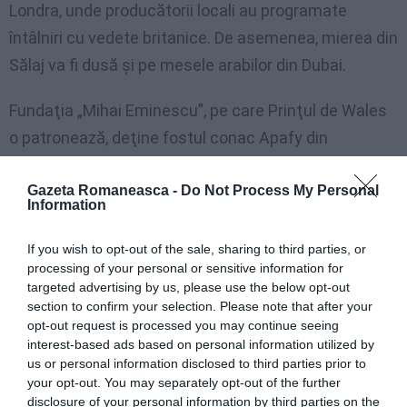
Londra, unde producătorii locali au programate
întâlniri cu vedete britanice. De asemenea, mierea din
Sălaj va fi dusă şi pe mesele arabilor din Dubai.
Fundaţia „Mihai Eminescu”, pe care Prinţul de Wales
o patronează, deţine fostul conac Apafy din
Mălâncrav, judeţul Sibiu, unde se produce suc de
Gazeta Romaneasca -
Do Not Process My Personal
mere natural, rezultat din livada de meri întinsă pe
Information
108 hectare şi aflată în proprietatea fundaţiei. în
Saschiz, judeţul Mureş, prinţul a investit într-un
If you wish to opt-out of the sale, sharing to third parties, or
processing of your personal or sensitive information for
centru de procesare a produselor ecologice. Casa din
targeted advertising by us, please use the below opt-out
Viscri a prinţului Charles se află şi în circuitul de
section to confirm your selection. Please note that after your
opt-out request is processed you may continue seeing
turism rural şi cultural, care se adresează, în special,
interest-based ads based on personal information utilized by
turiştilor britanici. Preţurile variază de la 279 de lire
us or personal information disclosed to third parties prior to
sterline (315 euro), pentru un weekend de 3 nopţi,
your opt-out. You may separately opt-out of the further
disclosure of your personal information by third parties on the