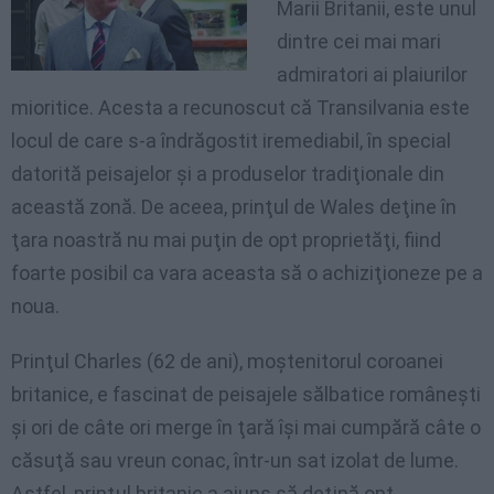
Marii Britanii, este unul
dintre cei mai mari
admiratori ai plaiurilor
mioritice. Acesta a recunoscut că Transilvania este
locul de care s-a îndrăgostit iremediabil, în special
datorită peisajelor şi a produselor tradiţionale din
această zonă. De aceea, prinţul de Wales deţine în
ţara noastră nu mai puţin de opt proprietăţi, fiind
foarte posibil ca vara aceasta să o achiziţioneze pe a
noua.
Prinţul Charles (62 de ani), moştenitorul coroanei
britanice, e fascinat de peisajele sălbatice româneşti
şi ori de câte ori merge în ţară îşi mai cumpără câte o
căsuţă sau vreun conac, într-un sat izolat de lume.
Astfel, prinţul britanic a ajuns să deţină opt