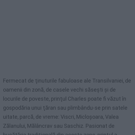
Fermecat de ţinuturile fabuloase ale Transilvaniei, de
oamenii din zonă, de casele vechi săseşti şi de
locurile de poveste, prinţul Charles poate fi văzut în
gospodăria unui ţăran sau plimbându-se prin satele
uitate, parcă, de vreme: Viscri, Micloşoara, Valea
Zălanului, Mălâncrav sau Saschiz. Pasionat de
bucătăria tradiţională din aceste zone, prinţul a