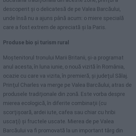
descoperit şi o delicatesă de pe Valea Barcăului,
unde însă nu a ajuns până acum: o miere specială
care a fost extrem de apreciată şi la Paris.
Produse bio şi turism rural
Moştenitorul tronului Marii Britanii, şi-a programat
anul acesta, în luna iunie, o nouă vizită în România,
ocazie cu care va vizita, în premieră, şi judeţul Sălaj.
Prinţul Charles va merge pe Valea Barcăului, atras de
produsele tradiţionale din zonă. Este vorba despre
mierea ecologică, în diferite combinaţii (cu
scorţişoară, ardei iute, cafea sau chiar cu hribi
uscaţi) şi fructele uscate. Mierea de pe Valea
Barcăului va fi promovată la un important târg din