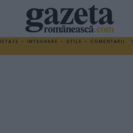
IETATE
INTEGRARE
UTILE
COMENTARII