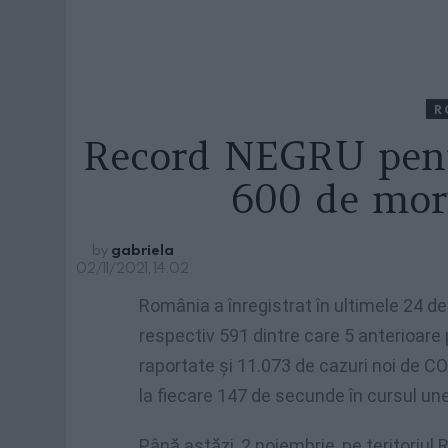
R
Record NEGRU pen
600 de morţ
by
gabriela
02/11/2021, 14:02
România a înregistrat în ultimele 24 d
respectiv 591 dintre care 5 anterioare p
raportate şi 11.073 de cazuri noi de CO
la fiecare 147 de secunde în cursul unei
Până astăzi, 2 noiembrie, pe teritoriul