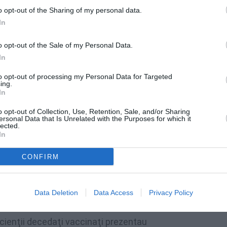
o opt-out of the Sharing of my personal data.
ate 11.073 de cazuri noi de persoane
In
9), dintre care 160 sunt ale unor pacienți
adă mai mare de 180 de zile după prima
o opt-out of the Sale of my Personal Data.
In
to opt-out of processing my Personal Data for Targeted
„Trebuie să-i convingem să se vaccineze”
ing.
In
urma retestării pacienților care erau deja
o opt-out of Collection, Use, Retention, Sale, and/or Sharing
ersonal Data that Is Unrelated with the Purposes for which it
onfirmate pozitiv.
lected.
In
osticate cu infecție cu SARS – CoV – 2 au
CONFIRM
, 541 erau nevaccinaţi şi 50 vaccinaţi. Cei
Data Deletion
Data Access
Privacy Policy
u vârste cuprinse între grupele de vârstă
acienţii decedaţi vaccinaţi prezentau