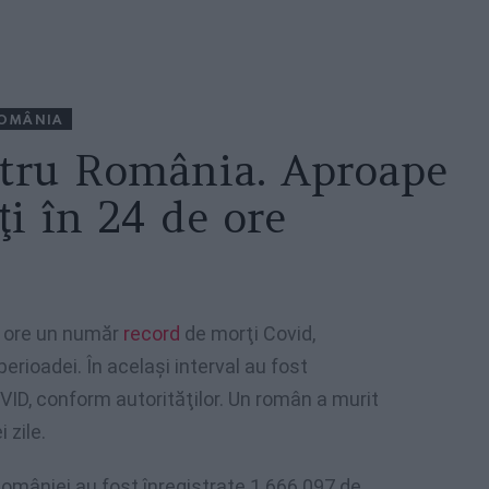
OMÂNIA
tru România. Aproape
i în 24 de ore
e ore un număr
record
de morţi Covid,
erioadei. În acelaşi interval au fost
VID, conform autorităţilor. Un român a murit
 zile.
 României au fost înregistrate 1.666.097 de