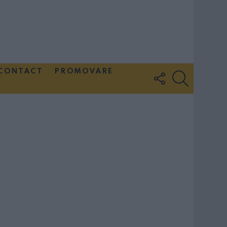
CONTACT
PROMOVARE
FOLLOW
SEARCH
US
Couple Photoshoot Paris