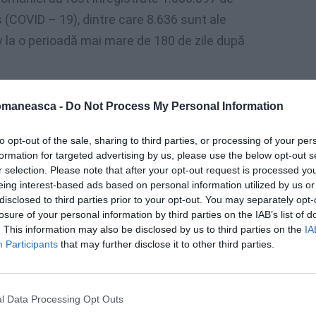
 (COVID – 19), dintre care 8.636 sunt ale
iv la o perioadă mai mare de 180 de zile după
omaneasca -
Do Not Process My Personal Information
to opt-out of the sale, sharing to third parties, or processing of your per
formation for targeted advertising by us, please use the below opt-out s
r selection. Please note that after your opt-out request is processed y
eing interest-based ads based on personal information utilized by us or
disclosed to third parties prior to your opt-out. You may separately opt-
losure of your personal information by third parties on the IAB’s list of
. This information may also be disclosed by us to third parties on the
IA
Participants
that may further disclose it to other third parties.
 vindecați.
l Data Processing Opt Outs