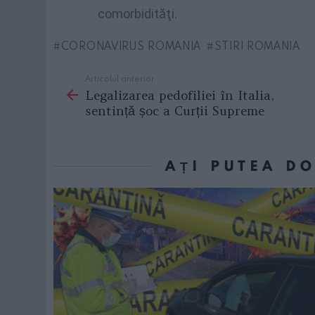
comorbidităţi.
CORONAVIRUS ROMANIA
STIRI ROMANIA
Articolul anterior
See
Legalizarea pedofiliei în Italia,
more
sentință șoc a Curții Supreme
AȚI PUTEA D