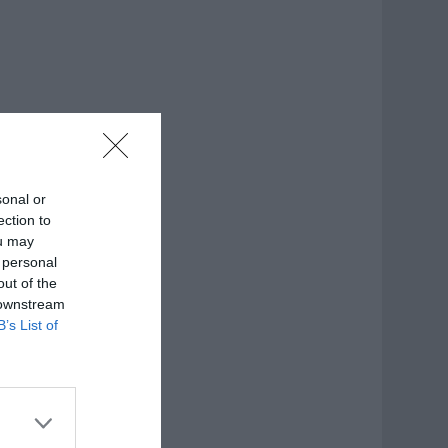
sonal or
ection to
ou may
 personal
out of the
 downstream
B’s List of