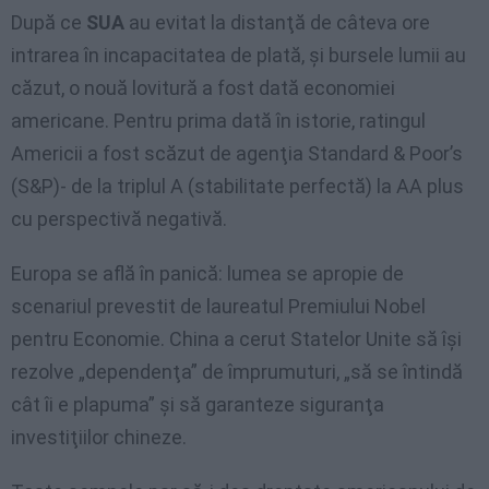
După ce
SUA
au evitat la distanţă de câteva ore
intrarea în incapacitatea de plată, şi bursele lumii au
căzut, o nouă lovitură a fost dată economiei
americane. Pentru prima dată în istorie, ratingul
Americii a fost scăzut de agenţia Standard & Poor’s
(S&P)- de la triplul A (stabilitate perfectă) la AA plus
cu perspectivă negativă.
Europa se află în panică: lumea se apropie de
scenariul prevestit de laureatul Premiului Nobel
pentru Economie. China a cerut Statelor Unite să îşi
rezolve „dependenţa” de împrumuturi, „să se întindă
cât îi e plapuma” şi să garanteze siguranţa
investiţiilor chineze.