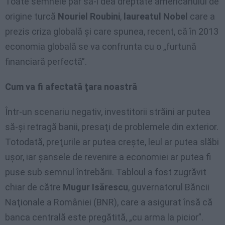
Toate semnele par să-i dea dreptate americanului de
origine turcă
Nouriel Roubini
,
laureatul Nobel
care a
prezis criza globală şi care spunea, recent, că în 2013
economia globală se va confrunta cu o „furtună
financiară perfectă”.
Cum va fi afectată ţara noastră
Într-un scenariu negativ, investitorii străini ar putea
să-şi retragă banii, presaţi de problemele din exterior.
Totodată, preţurile ar putea creşte, leul ar putea slăbi
uşor, iar şansele de revenire a economiei ar putea fi
puse sub semnul întrebării. Tabloul a fost zugrăvit
chiar de către
Mugur Isărescu
, guvernatorul Băncii
Naţionale a României (BNR), care a asigurat însă că
banca centrală este pregătită, „cu arma la picior”.