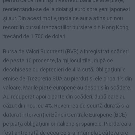
pentru că oamenii îşi investesc banii pe alte pieţe,
reorientându-se de la dolar şi euro spre yeni japonezi
şi aur. Din acest motiv, uncia de aur a atins un nou
record în cursul tranzacţiilor bursiere din Hong Kong,
trecând de 1.700 de dolari.
Bursa de Valori Bucureşti (BVB) a înregistrat scăderi
de peste 10 procente, la mijlocul zilei, după ce
deschisese cu deprecieri de 4 la sută. Obligaţiunile
emise de Trezoreria SUA au pierdut şi ele circa 1% din
valoare. Marile pieţe europene au deschis în scădere.
Au recuperat apoi o parte din scăderi, după care au
căzut din nou, cu 4%. Revenirea de scurtă durată s-a
datorat intervenţiei Băncii Centrale Europene (BCE)
pe piaţa obligaţiunilor italiene şi spaniole. Pierderea a
fost antrenată de ceea ce s-a întâmplat, câteva ore