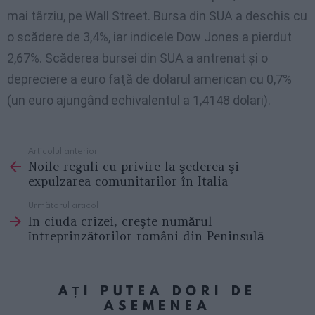
mai târziu, pe Wall Street. Bursa din SUA a deschis cu
o scădere de 3,4%, iar indicele Dow Jones a pierdut
2,67%. Scăderea bursei din SUA a antrenat şi o
depreciere a euro faţă de dolarul american cu 0,7%
(un euro ajungând echivalentul a 1,4148 dolari).
Articolul anterior
See
Noile reguli cu privire la şederea şi
more
expulzarea comunitarilor în Italia
Următorul articol
In ciuda crizei, creşte numărul
ȋntreprinzătorilor români din Peninsulă
AȚI PUTEA DORI DE
ASEMENEA