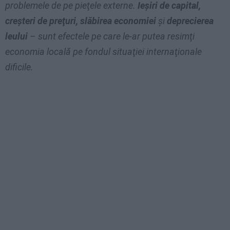
problemele de pe pieţele externe.
Ieşiri de capital,
creşteri de preţuri, slăbirea economiei
şi
deprecierea
leului
– sunt efectele pe care le-ar putea resimţi
economia locală pe fondul situaţiei internaţionale
dificile.