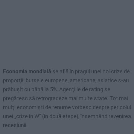
Economia mondială
se află în pragul unei noi crize de
proporţii: bursele europene, americane, asiatice s-au
prăbuşit cu până la 5%. Agenţiile de rating se
pregătesc să retrogradeze mai multe state. Tot mai
mulţi economişti de renume vorbesc despre pericolul
unei „crize în W” (în două etape), însemnând revenirea
recesiunii.