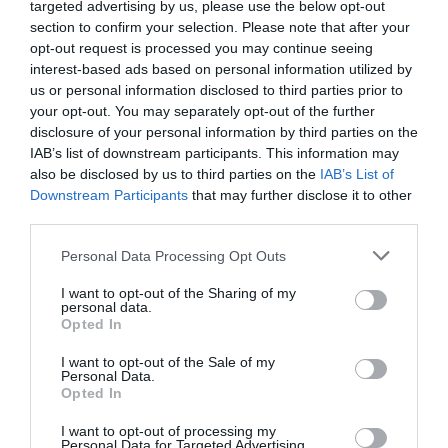
targeted advertising by us, please use the below opt-out
internaţionale nu sunt calme, dar România are
section to confirm your selection. Please note that after your
avantajul unei uşoare stabilităţi macroeconomice
opt-out request is processed you may continue seeing
interest-based ads based on personal information utilized by
determinate de măsurile luate anul trecut.
„Cuvântul
us or personal information disclosed to third parties prior to
de ordine este acela de precauţie şi moderaţie în tot ce
your opt-out. You may separately opt-out of the further
disclosure of your personal information by third parties on the
înseamnă politici fiscale şi politici guvernamentale.
IAB’s list of downstream participants. This information may
Pieţele internaţionale nu sunt calme, situaţia nici din
also be disclosed by us to third parties on the
IAB’s List of
America, nici din Europa nu este încă stabilă din punct
Downstream Participants
that may further disclose it to other
third parties.
de vedere economic. Noi avem avantajul unei uşoare
stabilităţi macroeconomice determinate de măsurile de
Personal Data Processing Opt Outs
anul trecut, dar nu avem voie să facem niciun exces
I want to opt-out of the Sharing of my
personal data.
care să compromită această stabilitate, nici în politica
Opted In
fiscală, nici în politica monetară şi, evident, trebuie să
I want to opt-out of the Sale of my
fim atenţi la ceea ce se întâmplă cu pieţele
Personal Data.
Opted In
internaţionale de care depindem în mod foarte clar”
, a
I want to opt-out of processing my
precizat
Emil Boc
, intrebat in legatura cu criza
Personal Data for Targeted Advertising.