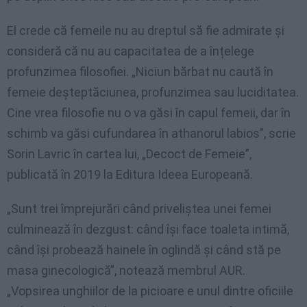
El crede că femeile nu au dreptul să fie admirate și
consideră că nu au capacitatea de a înțelege
profunzimea filosofiei. „Niciun bărbat nu caută în
femeie deșteptăciunea, profunzimea sau luciditatea.
Cine vrea filosofie nu o va găsi în capul femeii, dar în
schimb va găsi cufundarea în athanorul labios”, scrie
Sorin Lavric în cartea lui, „Decoct de Femeie”,
publicată în 2019 la Editura Ideea Europeană.
„Sunt trei împrejurări când priveliștea unei femei
culminează în dezgust: când își face toaleta intimă,
când își probează hainele în oglindă și când stă pe
masa ginecologică”, notează membrul AUR.
„Vopsirea unghiilor de la picioare e unul dintre oficiile