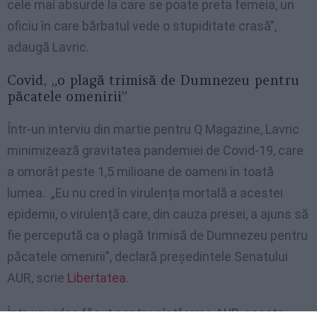
cele mai absurde la care se poate preta femeia, un
oficiu în care bărbatul vede o stupiditate crasă”,
adaugă Lavric.
Covid, „o plagă trimisă de Dumnezeu pentru
păcatele omenirii”
Într-un interviu din martie pentru Q Magazine, Lavric
minimizează gravitatea pandemiei de Covid-19, care
a omorât peste 1,5 milioane de oameni în toată
lumea. „Eu nu cred în virulența mortală a acestei
epidemii, o virulență care, din cauza presei, a ajuns să
fie percepută ca o plagă trimisă de Dumnezeu pentru
păcatele omenirii”, declară președintele Senatului
AUR, scrie
Libertatea
.
Într-un video făcut pentru platforma AUR, acesta