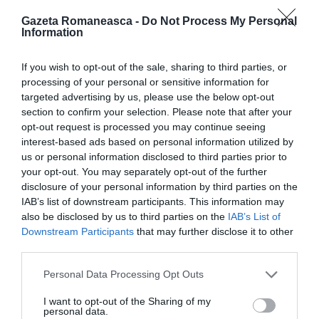
afirmă că „posibilitatea găsirii unui vaccin anti Covid-
Gazeta Romaneasca -
Do Not Process My Personal
Information
19 este „iluzorie”.
If you wish to opt-out of the sale, sharing to third parties, or
Despre romii care s-au întors în ţară din
processing of your personal or sensitive information for
cauza pandemiei: Virusului le-a secat imboldul
targeted advertising by us, please use the below opt-out
de a cerși
section to confirm your selection. Please note that after your
opt-out request is processed you may continue seeing
Invocând libertatea față de „spiritul de obediență al
interest-based ads based on personal information utilized by
us or personal information disclosed to third parties prior to
corectitudinii politice”, Lavric spune în interviul pentru
your opt-out. You may separately opt-out of the further
Q Magazine că, la începutul pandemiei, „cei care s-au
disclosure of your personal information by third parties on the
repezit să se întoarcă au fost țiganii cărora
IAB’s list of downstream participants. This information may
also be disclosed by us to third parties on the
IAB’s List of
amenințarea virusului le-a secat imboldul de a cerși,
Downstream Participants
that may further disclose it to other
a fura și a codoși în țările europene.”
third parties.
Personal Data Processing Opt Outs
Continuă cu declarațiile rasiste în același interviu.
„Inșii aceştia sunt o plagă socială pe care numai
I want to opt-out of the Sharing of my
personal data.