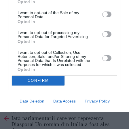
ipocrizia politicienilor şi numai duplicitatea
Opted In
gazetarilor o trec sub tăcere”, precizează
I want to opt-out of the Sale of my
Personal Data.
președintele Senatului AUR.
Opted In
I want to opt-out of processing my
De asememea, Sorin Lavric vorbește despre venirea
Personal Data for Targeted Advertising.
refugiaților în Europa ca despre o „invazie barbară”, o
Opted In
„colonizare premeditată”. „Că le spunem emigranţi,
I want to opt-out of Collection, Use,
Retention, Sale, and/or Sharing of my
imigranţi, fugari sau refugiaţi nu are nici o
Personal Data that Is Unrelated with the
Purposes for which it was collected.
însemnătate. În realitate e vorba de o invazie barbară
Opted In
al cărei rost e să dea peste cap identităţile etnice de
CONFIRM
pe continent”, scrie acesta.
STIRI ROMANIA
Data Deletion
Data Access
Privacy Policy
Articolul anterior
See
Iată parlamentarii care vor reprezenta
more
Diaspora! Un român din Italia a fost ales