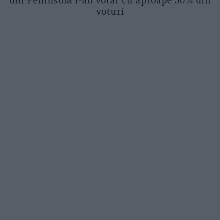
din Peninsulă l-au votat cu aproape 50% din
voturi