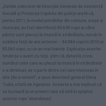
„Datele colectate de Direcţiile Generale de Asistenţă
Socială şi Protecţia Copilului din judeţe arată că,
pentru 2011, la nivelul primăriilor din comune, oraşe şi
municipii, au fost identificaţi 83.658 copii ai căror
părinţi sunt plecaţi la muncă în străinătate, număr în
scădere faţă de anii anteriori – 84.084 copii în 2010 şi
85.065 copii, cu un an mai înainte. Explicaţia acestei
tendinţe o avem cu toţii. ştim că, datorită crizei,
numărul celor care au plecat la muncă în străinătate
s-a diminuat, iar o parte dintre cei care munceau în
alte ţări a revenit”, a spus directorul general Elena
Tudor, citată de Agerpres. Aceasta a mai explicat că
se lucrează la un proiect care să vină în sprijinul
acestor copii ‘abandonaţi’.