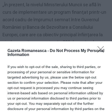
„În prezent, la nivelul Ministerului Muncii se află în
curs de implementare un program finanţat printr-un
acord cadru de împrumut semnat între Guvernul
României şi Banca de Dezvoltare a Consiliului
Europei, care are ca obiectiv principal înfiinţarea la
nivel comunitar a aproximativ 200 de centre de zi şi
consiliere destinate prevenirii separării copilului de
Gazeta Romaneasca -
Do Not Process My Personal
Information
familia sa. Concomitent cu înfiinţarea acestor
servicii se va proceda la instruirea specialiştilor
If you wish to opt-out of the sale, sharing to third parties, or
astfel încât aceştia să deprindă noi metode de lucru
processing of your personal or sensitive information for
targeted advertising by us, please use the below opt-out
care să corespundă nevoilor concrete ale copiilor.
section to confirm your selection. Please note that after your
Primăriile interesate mai pot depune proiecte pentru
opt-out request is processed you may continue seeing
interest-based ads based on personal information utilized by
înfiinţarea unor astfel de centre până la data de 31
us or personal information disclosed to third parties prior to
martie”, a precizat Elena Tudor.
your opt-out. You may separately opt-out of the further
disclosure of your personal information by third parties on the