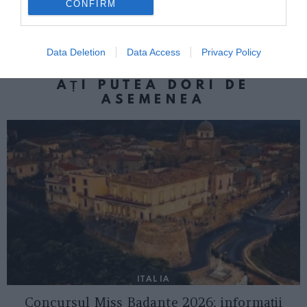
Următorul articol
CONFIRM
Giovanni Rotiroti, profesorul italian de
română
Data Deletion
Data Access
Privacy Policy
AȚI PUTEA DORI DE
ASEMENEA
ITALIA
Concursul Miss Badante 2026: informații