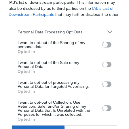
IAB’s list of downstream participants. This information may
Lege amânată
also be disclosed by us to third parties on the
IAB’s List of
Downstream Participants
that may further disclose it to other
În dezbatere parlamentară se află, de câţiva ani, o
third parties.
propunere care vizează reglementarea cadrului legal
Personal Data Processing Opt Outs
privind respectarea şi garantarea drepturilor minorilor
I want to opt-out of the Sharing of my
ai căror părinţi sunt plecaţi la muncă în străinătate.
personal data.
Proiectul a trecut de Senat, dar deputaţii nu au putut
Opted In
conveni dacă legea trebuie să se extindă şi asupra
I want to opt-out of the Sale of my
Personal Data.
persoanelor de până la 26 de ani care se află încă în
Opted In
întreţinerea părinţilor până la finalizarea studiilor sau
I want to opt-out of processing my
trebuie să se rezume doar la cele de până la 18 ani.
Personal Data for Targeted Advertising.
Opted In
I want to opt-out of Collection, Use,
Retention, Sale, and/or Sharing of my
Articolul anterior
See
Personal Data that Is Unrelated with the
Cum a furat o româncă 32 de tone de
more
Purposes for which it was collected.
lenjerie de la locul de muncă
Opted In