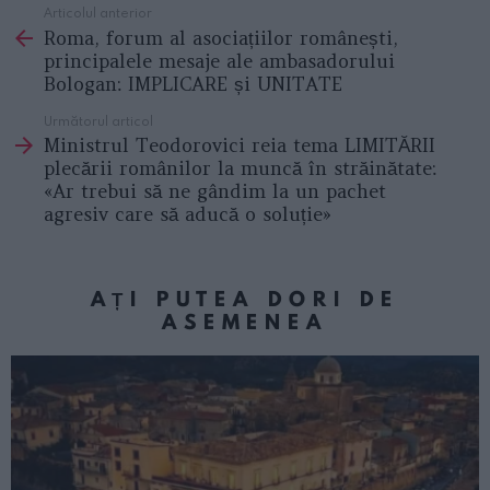
Articolul anterior
See
Roma, forum al asociațiilor românești,
more
principalele mesaje ale ambasadorului
Bologan: IMPLICARE și UNITATE
Următorul articol
Ministrul Teodorovici reia tema LIMITĂRII
plecării românilor la muncă în străinătate:
«Ar trebui să ne gândim la un pachet
agresiv care să aducă o soluție»
AȚI PUTEA DORI DE
ASEMENEA