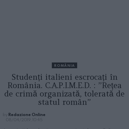
ROMÂNIA
Studenți italieni escrocați în
România. C.A.P.I.M.E.D. : ”Rețea
de crimă organizată, tolerată de
statul român”
by
Redazione Online
08/04/2019, 10:45