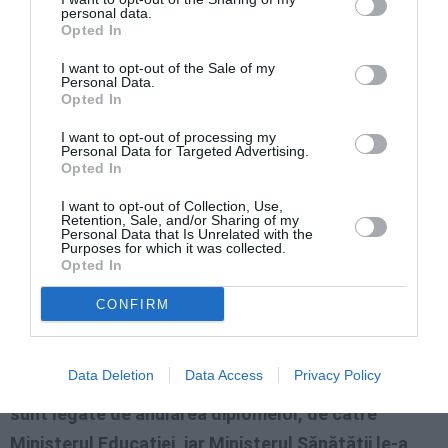
Dar în acest circuit al documentelor a intervenit și
personal data.
Opted In
rețeaua de escroci care are sediul la Arad.
Michelangelo Sapienza a fost îndrumat să ceară
I want to opt-out of the Sale of my
Personal Data.
ajutor numitei Jeler Irina Simona, pentru a obține mai
Opted In
repede certificatul de conformitate pe care
I want to opt-out of processing my
Personal Data for Targeted Advertising.
Ministerul Sănătății îl emite foarte greu absolvenților
Opted In
străini ai universităților românești. În felul acesta a
I want to opt-out of Collection, Use,
rămas fără diploma de licență în original și este în
Retention, Sale, and/or Sharing of my
Personal Data that Is Unrelated with the
continuare șantajat, iar cele două ministere implicate
Purposes for which it was collected.
Opted In
nu mișcă un singur deget, pentru a rezolva această
situație.
CONFIRM
Alte cazuri de abuz împotriva studenților străini
Data Deletion
Data Access
Privacy Policy
care au studiat la universitățile de stat din România
sunt legate de anularea diplomelor, de către
Ministerul Educației, iar Ministerul Sănătății le-a