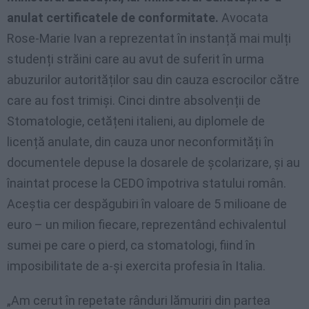
anulat certificatele de conformitate.
Avocata
Rose-Marie Ivan a reprezentat în instanță mai mulți
studenți străini care au avut de suferit în urma
abuzurilor autorităților sau din cauza escrocilor către
care au fost trimiși. Cinci dintre absolvenții de
Stomatologie, cetățeni italieni, au diplomele de
licență anulate, din cauza unor neconformități în
documentele depuse la dosarele de școlarizare, și au
înaintat procese la CEDO împotriva statului român.
Aceștia cer despăgubiri în valoare de 5 milioane de
euro – un milion fiecare, reprezentând echivalentul
sumei pe care o pierd, ca stomatologi, fiind în
imposibilitate de a-și exercita profesia în Italia.
„Am cerut în repetate rânduri lămuriri din partea