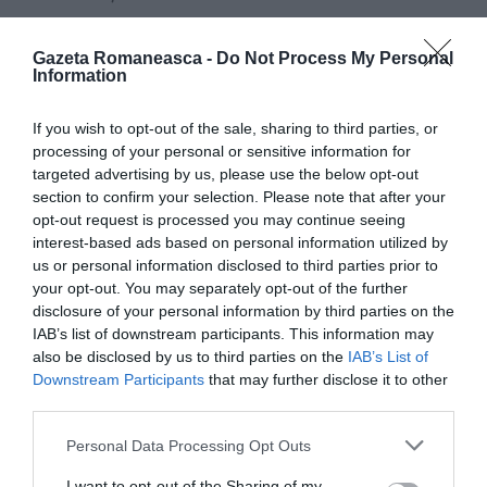
Cetățeanul italian a fost nevoit să se întoarcă în țara
Gazeta Romaneasca -
Do Not Process My Personal
Information
de origine, imediat după ce a luat examenul de
licență, din cauza unor probleme grave în familie, și
If you wish to opt-out of the sale, sharing to third parties, or
abia anul următor a putut reveni în România, pentru
processing of your personal or sensitive information for
a-și cere documentele necesare exercitării profesiei
targeted advertising by us, please use the below opt-out
section to confirm your selection. Please note that after your
de medic stomatolog. În acest timp a făcut un an de
opt-out request is processed you may continue seeing
rezidențiat în Italia, care nu îi este recunoscut acum,
interest-based ads based on personal information utilized by
us or personal information disclosed to third parties prior to
în România. A cerut Universității din Oradea
your opt-out. You may separately opt-out of the further
adeverințele necesare, care i-au fost eliberate abia în
disclosure of your personal information by third parties on the
IAB’s list of downstream participants. This information may
2017, după ce legislația românească s-a modificat,
also be disclosed by us to third parties on the
IAB’s List of
astfel încât Ministerul Sănătății pretinde că nu i se
Downstream Participants
that may further disclose it to other
poate emite certificatul de conformitate decât dacă
third parties.
mai stă în România și pentru rezidențiat.
Personal Data Processing Opt Outs
I want to opt-out of the Sharing of my