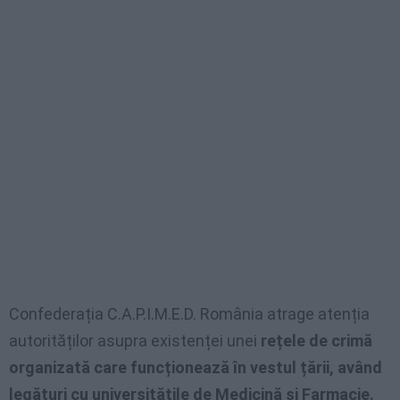
Confederația C.A.P.I.M.E.D. România atrage atenția
autorităților asupra existenței unei
rețele de crimă
organizată care funcționează în vestul țării, având
legături cu universitățile de Medicină și Farmacie.