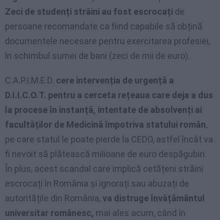
Zeci de studenți străini au fost escrocați
de
persoane recomandate ca fiind capabile să obțină
documentele necesare pentru exercitarea profesiei,
în schimbul sumei de bani (zeci de mii de euro).
C.A.P.I.M.E.D.
cere intervenția de urgență a
D.I.I.C.O.T. pentru a cerceta rețeaua care deja a dus
la procese în instanță, intentate de absolvenți ai
facultăților de Medicină împotriva statului român
,
pe care statul le poate pierde la CEDO, astfel încât va
fi nevoit să plătească milioane de euro despăgubiri.
În plus, acest scandal care implică cetățeni străini
escrocați în România și ignorați sau abuzați de
autoritățile din România,
va distruge învățământul
universitar românesc,
mai ales acum, când în