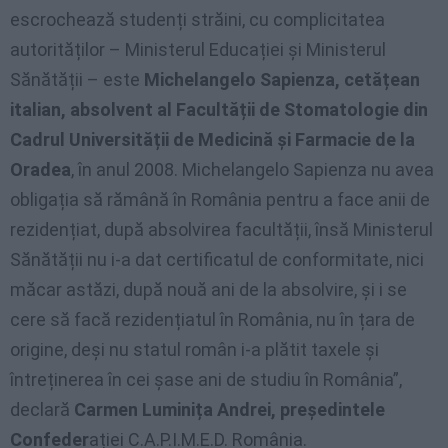
escrochează studenți străini, cu complicitatea
autorităților – Ministerul Educației și Ministerul
Sănătății – este
Michelangelo Sapienza, cetățean
italian, absolvent al Facultății de Stomatologie din
Cadrul Universității de Medicină și Farmacie de la
Oradea
, în anul 2008. Michelangelo Sapienza nu avea
obligația să rămână în România pentru a face anii de
rezidențiat, după absolvirea facultății, însă Ministerul
Sănătății nu i-a dat certificatul de conformitate, nici
măcar astăzi, după nouă ani de la absolvire, și i se
cere să facă rezidențiatul în România, nu în țara de
origine, deși nu statul român i-a plătit taxele și
întreținerea în cei șase ani de studiu în România”,
declară
Carmen Luminița Andrei, președintele
Confeder
ației C.A.P.I.M.E.D. România.