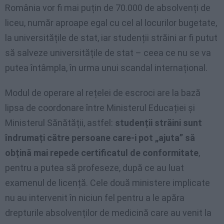
România vor fi mai puțin de 70.000 de absolvenți de
liceu, număr aproape egal cu cel al locurilor bugetate,
la universitățile de stat, iar studenții străini ar fi putut
să salveze universitățile de stat – ceea ce nu se va
putea întâmpla, în urma unui scandal internațional.
Modul de operare al rețelei de escroci are la bază
lipsa de coordonare între Ministerul Educației și
Ministerul Sănătății, astfel:
studenții străini sunt
îndrumați către persoane care-i pot „ajuta” să
obțină mai repede certificatul de conformitate
,
pentru a putea să profeseze, după ce au luat
examenul de licență. Cele două ministere implicate
nu au intervenit în niciun fel pentru a le apăra
drepturile absolvenților de medicină care au venit la