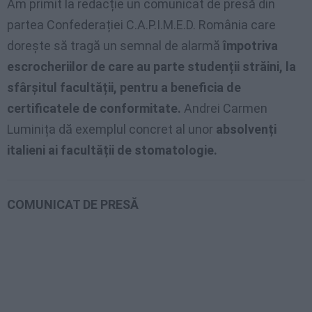
Am primit la redacție un comunicat de presă din
partea Confederației C.A.P.I.M.E.D. România care
dorește să tragă un semnal de alarmă
împotriva
escrocheriilor de care au parte studenții străini, la
sfârșitul facultății, pentru a beneficia de
certificatele de conformitate.
Andrei Carmen
Luminița dă exemplul concret al unor
absolvenți
italieni ai facultății de stomatologie.
COMUNICAT DE PRESĂ