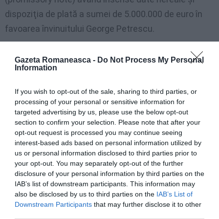
dispoziţia de plată a sumei de 5.000.000 de euro în
favoarea învinuitului George Petrescu.
Pentru a îngreuna verificările de conformitate,
Gazeta Romaneasca -
Do Not Process My Personal
învinuiţii au utilizat date aparţinând unor societăţi
Information
comerciale şi financiare din Bulgaria, Ucraina,
If you wish to opt-out of the sale, sharing to third parties, or
Mongolia sau Brazilia.
processing of your personal or sensitive information for
targeted advertising by us, please use the below opt-out
Joi, învinuiţii au fost depistaţi în flagrant delict în
section to confirm your selection. Please note that after your
opt-out request is processed you may continue seeing
timp ce încasau în această manieră suma de
interest-based ads based on personal information utilized by
5.000.000 euro.
us or personal information disclosed to third parties prior to
your opt-out. You may separately opt-out of the further
disclosure of your personal information by third parties on the
Procurorii DIICOT au colaborat cu autorităţile
IAB’s list of downstream participants. This information may
judiciare din Bulgaria, Italia şi din Ulaanbaatar,
also be disclosed by us to third parties on the
IAB’s List of
Mongolia.
Downstream Participants
that may further disclose it to other
third parties.