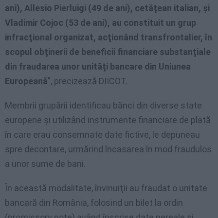
ani), Allesio Pierlui
gi (49 de ani), cetăţean italian, şi
Vladimir Cojoc (53 de ani), au constituit un grup
infracţional organizat, acţionând transfrontalier, în
scopul obţinerii de beneficii financiare substanţiale
din fraudarea unor unităţi bancare din Uniunea
Europeană
", precizează DIICOT.
Membrii grupării identificau bănci din diverse state
europene şi utilizând instrumente financiare de plată
în care erau consemnate date fictive, le depuneau
spre decontare, urmărind încasarea în mod fraudulos
a unor sume de bani.
În această modalitate, învinuiţii au fraudat o unitate
bancară din România, folosind un bilet la ordin
(promissory note) având înscrise date nereale şi