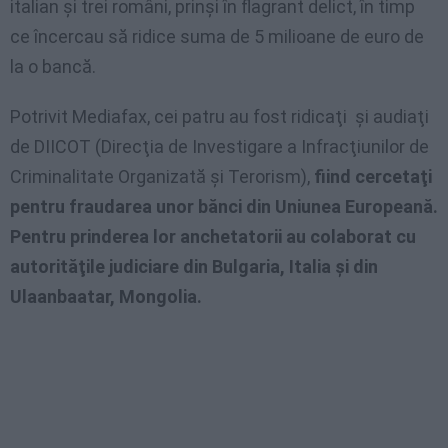
italian şi trei români, prinşi în flagrant delict, în timp
ce încercau să ridice suma de 5 milioane de euro de
la o bancă.
Potrivit Mediafax, cei patru au fost ridicaţi şi audiaţi
de DIICOT (Direcţia de Investigare a Infracţiunilor de
Criminalitate Organizată şi Terorism),
fiind cercetaţi
pentru fraudarea unor bănci din Uniunea Europeană.
Pentru prinderea lor anchetatorii au colaborat cu
autorităţile judiciare din Bulgaria, Italia şi din
Ulaanbaatar, Mongolia.