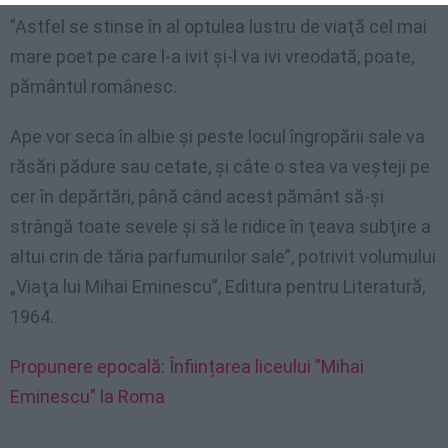
”Astfel se stinse în al optulea lustru de viaţă cel mai
mare poet pe care l-a ivit şi-l va ivi vreodată, poate,
pământul românesc.
Ape vor seca în albie şi peste locul îngropării sale va
răsări pădure sau cetate, şi câte o stea va veşteji pe
cer în depărtări, până când acest pământ să-şi
strângă toate sevele şi să le ridice în ţeava subţire a
altui crin de tăria parfumurilor sale”, potrivit volumului
„Viaţa lui Mihai Eminescu”, Editura pentru Literatură,
1964.
Propunere epocală: Înființarea liceului ”Mihai
Eminescu” la Roma