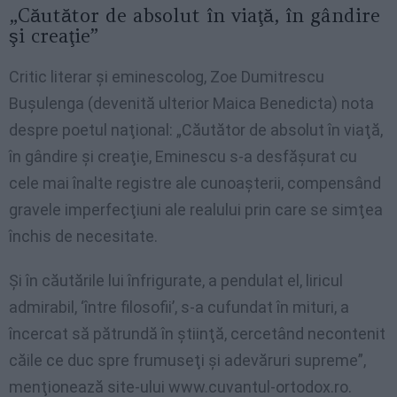
„Căutător de absolut în viaţă, în gândire
şi creaţie”
Critic literar şi eminescolog, Zoe Dumitrescu
Buşulenga (devenită ulterior Maica Benedicta) nota
despre poetul naţional: „Căutător de absolut în viaţă,
în gândire şi creaţie, Eminescu s-a desfăşurat cu
cele mai înalte registre ale cunoaşterii, compensând
gravele imperfecţiuni ale realului prin care se simţea
închis de necesitate.
Şi în căutările lui înfrigurate, a pendulat el, liricul
admirabil, ‘între filosofii’, s-a cufundat în mituri, a
încercat să pătrundă în ştiinţă, cercetând necontenit
căile ce duc spre frumuseţi şi adevăruri supreme”,
menţionează site-ului www.cuvantul-ortodox.ro.