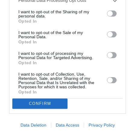
acestea, buni, în mai multe rânduri chiar nedespărţiţi
Personal Data Processing Opt Outs
prieteni (…)
I want to opt-out of the Sharing of my
personal data.
Opted In
Ceea ce noi numim sentimentalitate nu exista
I want to opt-out of the Sale of my
pentru dânsul. El n-avea slăbiciuni pentru nimic, toate
Personal Data.
Opted In
porneau la dânsul din convingere, şi ceea ce noi
ceilalţi facem din iubire, el făcea din hotărâre
I want to opt-out of processing my
Personal Data for Targeted Advertising.
nestrămutată”, conform volumului „Amintiri”, Editura
Opted In
Minerva, 1983.
I want to opt-out of Collection, Use,
Retention, Sale, and/or Sharing of my
Personal Data that Is Unrelated with the
Purposes for which it was collected.
„Cel mai mare poet pe care l-a ivit şi-l
Opted In
va ivi vreodată, poate, pământul
românesc”
CONFIRM
În cartea dedicată vieţii lui Mihai Eminescu, George
Data Deletion
Data Access
Privacy Policy
Călinescu afirma: