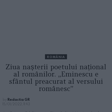
ROMÂNIA
Ziua nașterii poetului național
al românilor. „Eminescu e
sfântul preacurat al versului
românesc”
by
Redactia GR
15/01/2022, 11:43