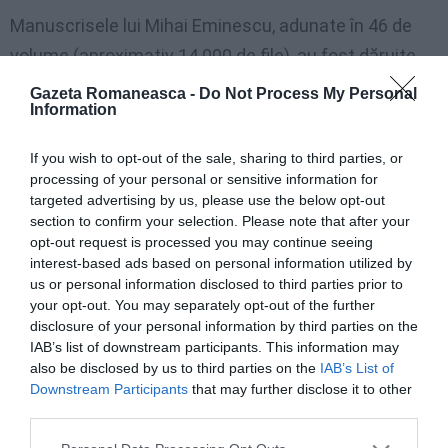
Manuscrisele lui Mihai Eminescu, adunate în 46 de
volume (aproximativ 14.000 de file), au fost dăruite
Academiei Române de Titu Maiorescu, în 25 ianuarie
Gazeta Romaneasca -
Do Not Process My Personal
Information
1902.
If you wish to opt-out of the sale, sharing to third parties, or
«Eminescu ar fi semnat pentru „Fără penali”»,
processing of your personal or sensitive information for
aberațiile șefului comisiei pentru cultură din Camera
targeted advertising by us, please use the below opt-out
section to confirm your selection. Please note that after your
Deputaților, Iulian Bulai (USR), de Ziua Culturii
opt-out request is processed you may continue seeing
Naționale
interest-based ads based on personal information utilized by
us or personal information disclosed to third parties prior to
your opt-out. You may separately opt-out of the further
disclosure of your personal information by third parties on the
„El n-avea slăbiciuni pentru nimic”
IAB’s list of downstream participants. This information may
also be disclosed by us to third parties on the
IAB’s List of
Downstream Participants
that may further disclose it to other
Scriitorul Ioan Slavici spunea: „Eram în multe privinţe
third parties.
foarte diferiţi unul de altul şi am fost, cu toate