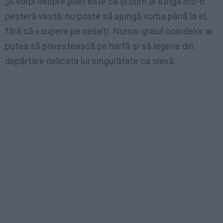
„A vorbi despre poet este ca şi cum ai striga într-o
peşteră vastă: nu poate să ajungă vorba până la el,
fără să-i supere pe ceilalţi. Numai graiul coardelor ar
putea să povestească pe harfă şi să legene din
depărtare delicata lui singurătate ca slavă.