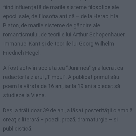
fiind influenţată de marile sisteme filosofice ale
epocii sale, de filosofia antică – de la Heraclit la
Platon, de marile sisteme de gândire ale
romantismului, de teoriile lui Arthur Schopenhauer,
Immanuel Kant şi de teoriile lui Georg Wilhelm
Friedrich Hegel.
A fost activ în societatea ”Junimea” şi a lucrat ca
redactor la ziarul „Timpul”. A publicat primul său
poem la vârsta de 16 ani, iar la 19 ani a plecat să
studieze la Viena.
Deşi a trăit doar 39 de ani, a lăsat posterităţii o amplă
creaţie literară – poezii, proză, dramaturgie – şi
publicistică.