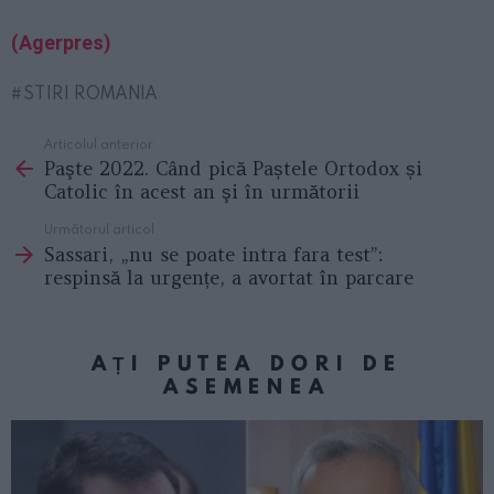
(Agerpres)
STIRI ROMANIA
Articolul anterior
See
Paşte 2022. Când pică Paștele Ortodox și
more
Catolic în acest an şi în următorii
Următorul articol
Sassari, „nu se poate intra fara test”:
respinsă la urgențe, a avortat în parcare
AȚI PUTEA DORI DE
ASEMENEA