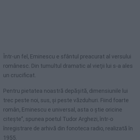
Într-un fel, Eminescu e sfântul preacurat al versului
românesc. Din tumultul dramatic al vieţii lui s-a ales
un crucificat.
Pentru pietatea noastră depăşită, dimensiunile lui
trec peste noi, sus, şi peste văzduhuri. Fiind foarte
român, Eminescu e universal, asta o ştie oricine
citeşte”, spunea poetul Tudor Arghezi, într-o
înregistrare de arhivă din fonoteca radio, realizată în
1955.