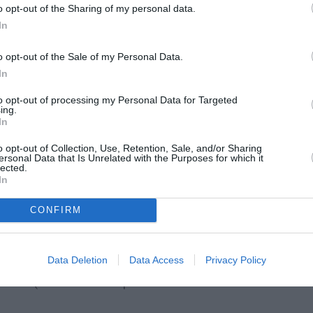
o opt-out of the Sharing of my personal data.
In
c cu mai puţin de 2.000 de euro pe lună
,
o opt-out of the Sale of my Personal Data.
mătate au un venit anual mai mare de 24.590
In
p ce
20% au un venit mai mic de 14.457 de
to opt-out of processing my Personal Data for Targeted
ing.
In
l familiilor proprietare ale locuinţei de
o opt-out of Collection, Use, Retention, Sale, and/or Sharing
ersonal Data that Is Unrelated with the Purposes for which it
lected.
a 16% sărăcia aşa-numită pseudo-absolută:
In
(2010), şi de circa 12% în 2008.
CONFIRM
o pentru a trăi în Italia
iei stabileşte pragul de sărăcie pseudo-
Data Deletion
Data Access
Privacy Policy
 anual
(15.300 de euro pentru o familie de 3