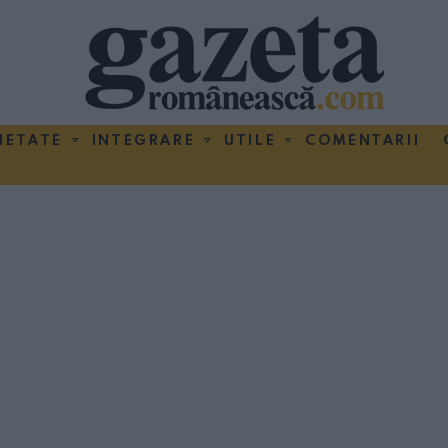
IETATE
INTEGRARE
UTILE
COMENTARII