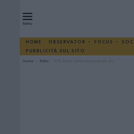
Menu
HOME
OBSERVATOR
FOCUS
SOC
PUBBLICITÀ SUL SITO
You are here:
Home
Italia
10% dintre italieni au jumătate din bogăţia ţării