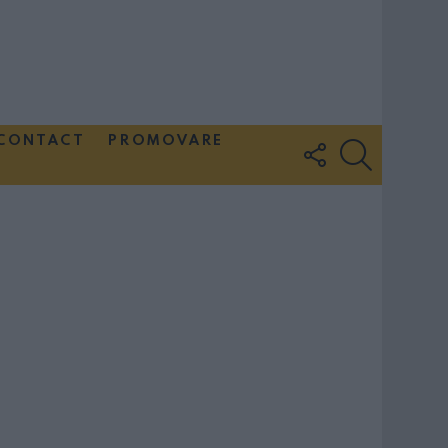
CONTACT
PROMOVARE
FOLLOW
SEARCH
US
Couple Photoshoot Paris