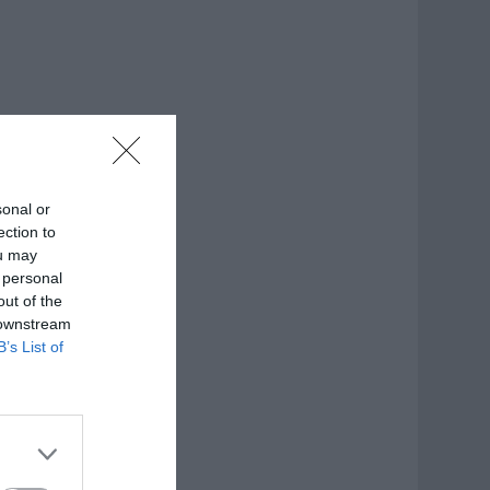
sonal or
ection to
ou may
 personal
out of the
 downstream
B’s List of