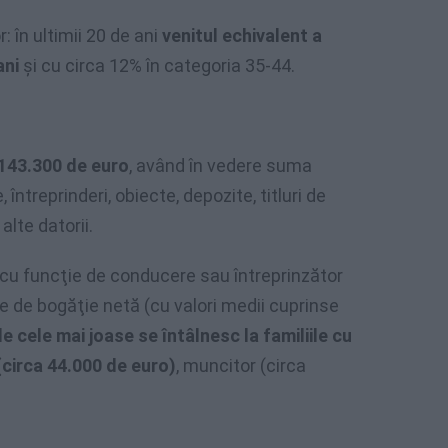
: în ultimii 20 de ani
venitul echivalent a
ani
şi cu circa 12% în categoria 35-44.
143.300 de euro
, având în vedere suma
 întreprinderi, obiecte, depozite, titluri de
alte datorii.
t, cu funcţie de conducere sau întreprinzător
te de bogăţie netă (cu valori medii cuprinse
le cele mai joase se întâlnesc la familiile cu
(circa 44.000 de euro)
, muncitor (circa