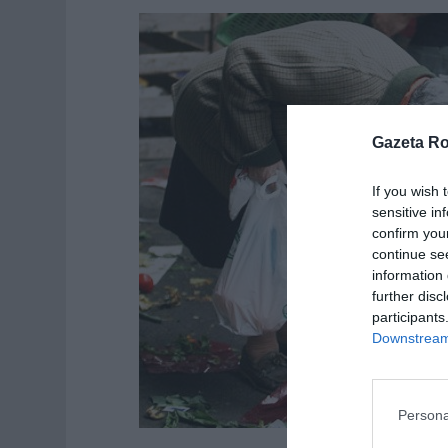
Gazeta R
If you wish 
sensitive in
confirm you
continue se
information 
further disc
participants
Downstream 
Persona