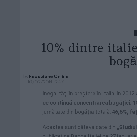
10% dintre itali
bogăţ
by
Redazione Online
10/02/2014, 9:47
Inegalităţi în creştere în Italia: în 2012
ce continuă concentrarea bogăţiei:
10
jumătate din bogăţia totală,
46,6%, faţ
Acestea sunt câteva date din
„Studiul 
publicat de Banca Italiei pe 27 ianuarie