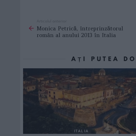
Articolul anterior
See
Monica Petrică, întreprinzătorul
more
român al anului 2013 în Italia
AȚI PUTEA D
ITALIA