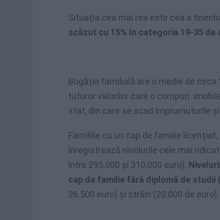
Situaţia cea mai rea este cea a tinerilor
scăzut cu 15% în categoria 19-35 de 
Bogăţia familială are o medie de circa
tuturor valorilor care o compun: imobile,
stat, din care se scad împrumuturile şi 
Familiile cu un cap de familie licenţia
înregistrează nivelurile cele mai ridica
între 295.000 şi 310.000 euro).
Niveluri
cap de familie fără diplomă de studii 
26.500 euro) şi străin (20.000 de euro).