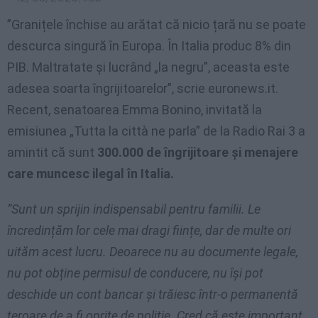
”Granițele închise au arătat că nicio țară nu se poate
descurca singură în Europa. În Italia produc 8% din
PIB. Maltratate și lucrând „la negru”, aceasta este
adesea soarta îngrijitoarelor”, scrie euronews.it.
Recent, senatoarea Emma Bonino, invitată la
emisiunea „Tutta la città ne parla” de la Radio Rai 3 a
amintit că sunt
300.000 de îngrijitoare și menajere
care muncesc ilegal în Italia.
”Sunt un sprijin indispensabil pentru familii. Le
încredințăm lor cele mai dragi ființe, dar de multe ori
uităm acest lucru. Deoarece nu au documente legale,
nu pot obține permisul de conducere, nu își pot
deschide un cont bancar și trăiesc într-o permanentă
teroare de a fi oprite de poliție. Cred că este important,