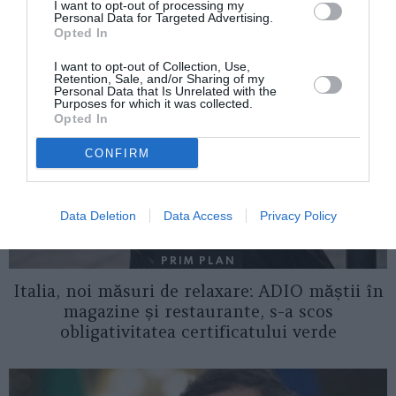
I want to opt-out of processing my
AȚI PUTEA DORI DE
Personal Data for Targeted Advertising.
ASEMENEA
Opted In
I want to opt-out of Collection, Use,
Retention, Sale, and/or Sharing of my
Personal Data that Is Unrelated with the
Purposes for which it was collected.
Opted In
CONFIRM
Data Deletion
Data Access
Privacy Policy
PRIM PLAN
Italia, noi măsuri de relaxare: ADIO măștii în
magazine și restaurante, s-a scos
obligativitatea certificatului verde