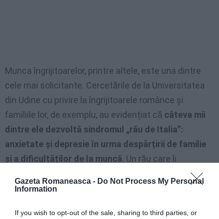
Munca îngrijitoarelor, printre altele, este una dintre
cele mai solicitante. Cercetările de la Universitatea
din Udine cu privire la îngrijitoarele românce și
familiile lor, de exemplu, au evidențiat că
câteva mii
dintre ele dezvoltă sindromul „rău de Italia”:
anxietate și depresie în urma despărțirii de familie
și a dificultăților de la muncă
. Un rău care îi
frământă adesea și pe copiii acestor femei, crescuți
Gazeta Romaneasca -
Do Not Process My Personal
cu mame aflate la distanță.
Information
Înscrie-te pe pagina noastră de Facebook:
GAZETA
If you wish to opt-out of the sale, sharing to third parties, or