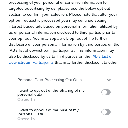
processing of your personal or sensitive information for
ROMÂNEASCĂ
targeted advertising by us, please use the below opt-out
section to confirm your selection. Please note that after your
https://ziarulromanesc.at/austria-550-000-de-
opt-out request is processed you may continue seeing
interest-based ads based on personal information utilized by
persoane-sunt-fara-un-loc-de-munca-13-milioane-
us or personal information disclosed to third parties prior to
cu-contracte-pe-termen-scurt/
your opt-out. You may separately opt-out of the further
disclosure of your personal information by third parties on the
CORONAVIRUS ITALIA
STIRI ITALIA
IAB’s list of downstream participants. This information may
also be disclosed by us to third parties on the
IAB’s List of
Downstream Participants
that may further disclose it to other
Articolul anterior
See
Un italian i-a dat unui român cu toporul în
third parties.
more
cap, pentru că acesta făcea grătar în curtea
Personal Data Processing Opt Outs
blocului în timpul carantinei
I want to opt-out of the Sharing of my
Următorul articol
personal data.
Concedieri în perioada epidemiei de
Opted In
coronavirus în Italia, ghid pentru a vă
apăra drepturile
I want to opt-out of the Sale of my
Personal Data.
Opted In