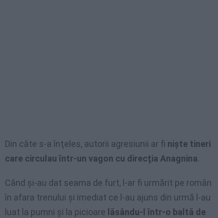
Din câte s-a înţeles, autorii agresiunii ar fi
nişte tineri
care circulau într-un vagon cu direcţia Anagnina
.
Când şi-au dat seama de furt, l-ar fi urmărit pe român
în afara trenului şi imediat ce l-au ajuns din urmă l-au
luat la pumni şi la picioare
lăsându-l într-o baltă de