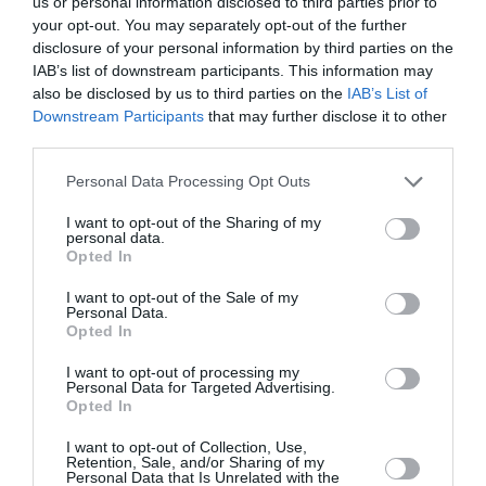
us or personal information disclosed to third parties prior to
Articolul anterior
See
your opt-out. You may separately opt-out of the further
Prato, român de 40 de ani s-a aruncat de
more
disclosure of your personal information by third parties on the
pe acoperişul poliţiei municipale: grav rănit
IAB’s list of downstream participants. This information may
also be disclosed by us to third parties on the
IAB’s List of
Următorul articol
Downstream Participants
that may further disclose it to other
Cursurile de limba română, final festiv.
third parties.
“Participarea la curs depinde foarte mult
de părinţi.”
Personal Data Processing Opt Outs
I want to opt-out of the Sharing of my
personal data.
AȚI PUTEA DORI DE
Opted In
ASEMENEA
I want to opt-out of the Sale of my
Personal Data.
Opted In
I want to opt-out of processing my
Personal Data for Targeted Advertising.
Opted In
I want to opt-out of Collection, Use,
Retention, Sale, and/or Sharing of my
Personal Data that Is Unrelated with the