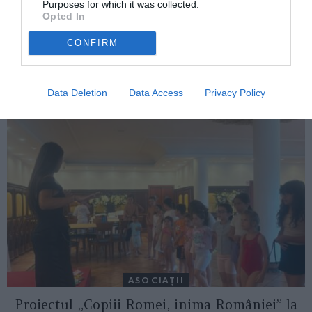
Purposes for which it was collected.
Opted In
CONFIRM
ITALIA
Concursul Miss Badante 2026: informații
despre înscrieri și participare
Data Deletion
Data Access
Privacy Policy
ASOCIAŢII
Proiectul „Copiii Romei, inima României” la