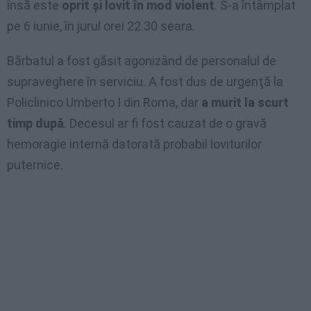
însă este
oprit şi lovit în mod violent
. S-a întâmplat
pe 6 iunie, în jurul orei 22.30 seara.
Bărbatul a fost găsit agonizând de personalul de
supraveghere în serviciu. A fost dus de urgenţă la
Policlinico Umberto I din Roma, dar
a murit la scurt
timp după
. Decesul ar fi fost cauzat de o gravă
hemoragie internă datorată probabil loviturilor
puternice.