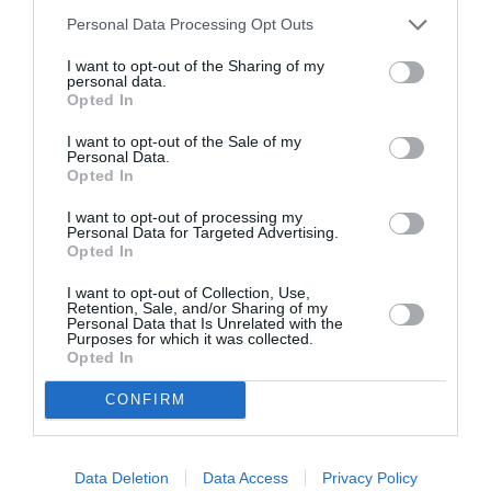
Personal Data Processing Opt Outs
I want to opt-out of the Sharing of my
personal data.
Opted In
ACCIDENT ITALIA
I want to opt-out of the Sale of my
Personal Data.
Opted In
Articolul anterior
See
Crimă la Novara, i-a tăiat gâtul partenerei
more
I want to opt-out of processing my
Personal Data for Targeted Advertising.
și s-a predat: «M-a supărat tare, tare, tare»
Opted In
Următorul articol
I want to opt-out of Collection, Use,
Daniel Țecu a recunoscut că e omul lui
Retention, Sale, and/or Sharing of my
Traian Băsescu și candidează la Parlament:
Personal Data that Is Unrelated with the
Purposes for which it was collected.
”Am 65 de asociații ACTIVE” VIDEO
Opted In
CONFIRM
AȚI PUTEA DORI DE
ASEMENEA
Data Deletion
Data Access
Privacy Policy