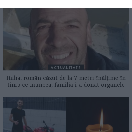
ACTUALITATE
Italia: român căzut de la 7 metri înălțime în
timp ce muncea, familia i-a donat organele