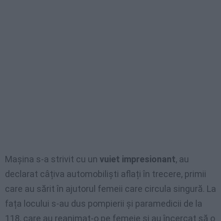
Mașina s-a strivit cu un
vuiet impresionant
, au
declarat câțiva automobiliști aflați în trecere, primii
care au sărit în ajutorul femeii care circula singură. La
fața locului s-au dus pompierii și paramedicii de la
118, care au reanimat-o pe femeie și au încercat să o