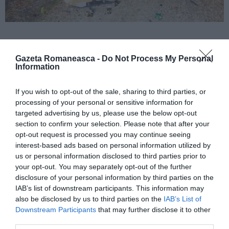
Citiți și:
Gazeta Romaneasca -
Do Not Process My Personal
Information
Ciocnire tragică în provincia Foggia,
If you wish to opt-out of the sale, sharing to third parties, or
româncă de 34 de ani a murit într-un
processing of your personal or sensitive information for
targeted advertising by us, please use the below opt-out
accident rutier
section to confirm your selection. Please note that after your
opt-out request is processed you may continue seeing
Ragusa, român ucis de un pirat al
interest-based ads based on personal information utilized by
us or personal information disclosed to third parties prior to
străzii, alți doi răniți
your opt-out. You may separately opt-out of the further
disclosure of your personal information by third parties on the
Șoferul care a ucis cu mașina doi copii
IAB’s list of downstream participants. This information may
also be disclosed by us to third parties on the
IAB’s List of
în România a fost prins în Italia și
Downstream Participants
that may further disclose it to other
extrădat
third parties.