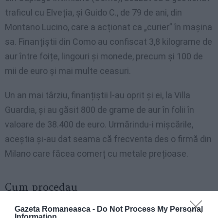
traficul cu Elveția, și Guido C., de 79 de ani, din
Montano Lucino, care a acționat ca „curier” în mașina
sa. Finanțiștii din Como au confiscat 3,8 kilograme de
aur între foițe, lingouri și monede, precum și 100 de
mii de euro și mai multe ceasuri.
Un an mai târziu, finanțiștii l-au oprit și ei, la Villa
Guardia, și au găsit 800 de grame de aur în folii în
valoare de 38.400 de euro. Urmărindu-i mișcările,
aceștia și-au dat seama că frecventa des o firmă din
Milano care făcea comerț cu metale prețioase.
Cum procedau
La 16 februarie anul trecut, a avut loc o percheziție la
Gazeta Romaneasca -
Do Not Process My Personal
Information