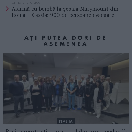
Următorul articol
Alarmă cu bombă la școala Marymount din
Roma – Cassia: 900 de persoane evacuate
AȚI PUTEA DORI DE
ASEMENEA
ITALIA
Pași importanți pentru colaborarea medicală