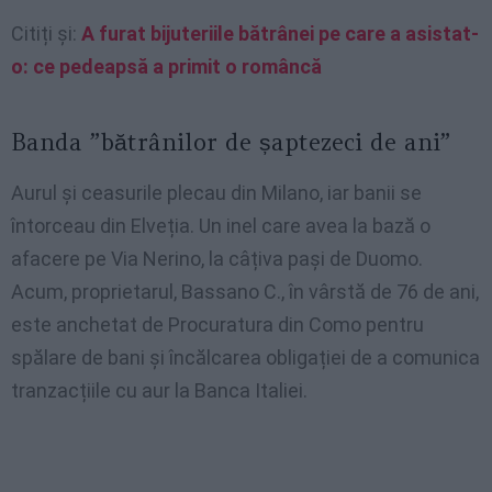
Citiți și:
A furat bijuteriile bătrânei pe care a asistat-
o: ce pedeapsă a primit o româncă
Banda ”bătrânilor de șaptezeci de ani”
Aurul și ceasurile plecau din Milano, iar banii se
întorceau din Elveția. Un inel care avea la bază o
afacere pe Via Nerino, la câțiva pași de Duomo.
Acum, proprietarul, Bassano C., în vârstă de 76 de ani,
este anchetat de Procuratura din Como pentru
spălare de bani și încălcarea obligației de a comunica
tranzacțiile cu aur la Banca Italiei.