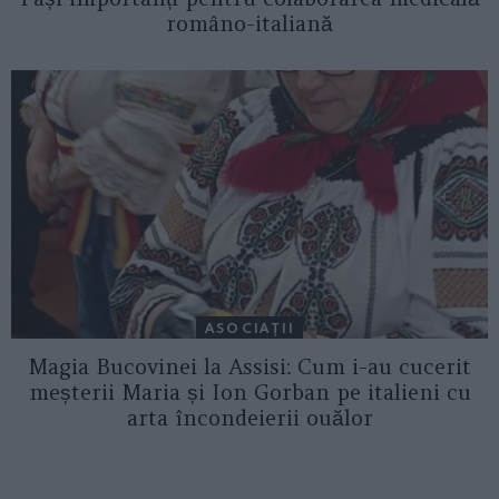
româno-italiană
ASOCIAŢII
Magia Bucovinei la Assisi: Cum i-au cucerit
meșterii Maria și Ion Gorban pe italieni cu
arta încondeierii ouălor