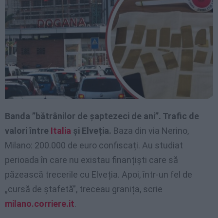
Banda ”bătrânilor de șaptezeci de ani”. Trafic de
valori între
Italia
și Elveția.
Baza din via Nerino,
Milano: 200.000 de euro confiscați. Au studiat
perioada în care nu existau finanțiști care să
păzească trecerile cu Elveția. Apoi, într-un fel de
„cursă de ștafetă”, treceau granița, scrie
milano.corriere.it
.