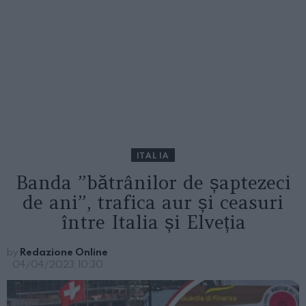
ITALIA
Banda ”bătrânilor de șaptezeci
de ani”, trafica aur și ceasuri
între Italia și Elveția
by
Redazione Online
04/04/2023, 10:30