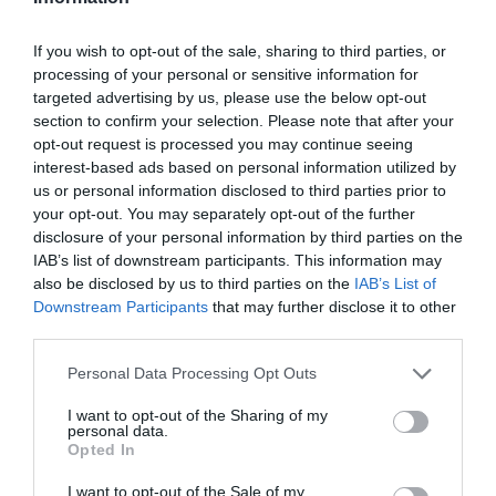
societatea din Via Nerino și au fost găsite aur și
argint în valoare de 150.000 de euro în folii, lingouri și
If you wish to opt-out of the sale, sharing to third parties, or
processing of your personal or sensitive information for
deșeuri, toate materiale nedocumentate, precum și
targeted advertising by us, please use the below opt-out
24.500 de euro în numerar.
section to confirm your selection. Please note that after your
opt-out request is processed you may continue seeing
Anchetatorii coordonați de Procuratura din Como au
interest-based ads based on personal information utilized by
us or personal information disclosed to third parties prior to
descoperit o gestionare paralelă a afacerii, care nu
your opt-out. You may separately opt-out of the further
fusese niciodată înregistrată în registrele în care ar
disclosure of your personal information by third parties on the
IAB’s list of downstream participants. This information may
trebui să fie urmărită achiziționarea aurului folosit.
also be disclosed by us to third parties on the
IAB’s List of
Pentru anchetatori, era vorba de obiecte de valoare
Downstream Participants
that may further disclose it to other
third parties.
pe care Bassano C. le revindeau în Elveția la negru.
Alaltăieri, la ordinul gipului Carlo Cecchetti, a fost
Personal Data Processing Opt Outs
declanșat un sechestru preventiv de peste 200.000
I want to opt-out of the Sharing of my
personal data.
de euro.
Opted In
Totul a început pe 22 septembrie, în urmă cu trei ani,
I want to opt-out of the Sale of my