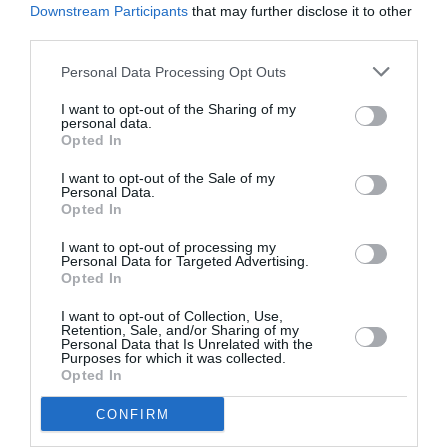
Downstream Participants
that may further disclose it to other
third parties.
Personal Data Processing Opt Outs
I want to opt-out of the Sharing of my
personal data.
Opted In
I want to opt-out of the Sale of my
Personal Data.
Opted In
I want to opt-out of processing my
Articolul anterior
See
Personal Data for Targeted Advertising.
România se laudă cu șomeri puțini. De fapt,
more
Opted In
au plecat la muncă în străinătate
I want to opt-out of Collection, Use,
Următorul articol
Retention, Sale, and/or Sharing of my
Personal Data that Is Unrelated with the
Asistentă româncă terorizată în Marea
Purposes for which it was collected.
Britanie, se teme pentru viața ei și a
Opted In
familiei. Locuința spartă și mașinile
vandalizate
CONFIRM