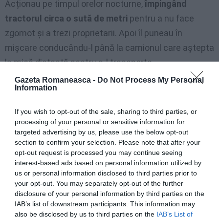
Acționau pe timpul orelor nocturne,
împingând
tractorul circa o sută de metri
pentru a nu face
zgomot și a trezi proprietarii. Apoi îl puneau în
mișcare conducându-l până la camionul care aștepta
la mică distanță pentru a-l transporta.
Gazeta Romaneasca -
Do Not Process My Personal
Vehiculele furate
nu au fost încă găsite
și nu este
Information
exclus ca acestea să se afle deja în România,
If you wish to opt-out of the sale, sharing to third parties, or
revândute cu documente false.
processing of your personal or sensitive information for
targeted advertising by us, please use the below opt-out
section to confirm your selection. Please note that after your
opt-out request is processed you may continue seeing
interest-based ads based on personal information utilized by
us or personal information disclosed to third parties prior to
your opt-out. You may separately opt-out of the further
disclosure of your personal information by third parties on the
IAB’s list of downstream participants. This information may
also be disclosed by us to third parties on the
IAB’s List of