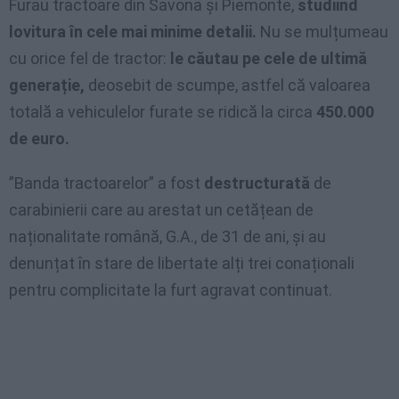
Furau tractoare din Savona și Piemonte,
studiind
lovitura în cele mai minime detalii.
Nu se mulțumeau
cu orice fel de tractor:
le căutau pe cele de ultimă
generație,
deosebit de scumpe, astfel că valoarea
totală a vehiculelor furate se ridică la circa
450.000
de euro.
”Banda tractoarelor” a fost
destructurată
de
carabinierii care au arestat un cetățean de
naționalitate română, G.A., de 31 de ani, și au
denunțat în stare de libertate alți trei conaționali
pentru complicitate la furt agravat continuat.