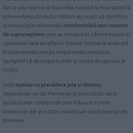
furt a unui tractor la Giusvalla, nedusă la final datorită
intervenției patronului, militarii au reușit să identifice
arestatul prin intermediul
monitorizării unor camere
de supraveghere
care au înregistrat câteva mașini și
camioane care se aflau în trecere tocmai la acea oră
în zone netraficate pe timpul orelor nocturne,
ajungând să descopere chiar și modul de operare al
hoților.
Hoții
operau cu precădere joia și vinerea
,
deplasându-se din Piemonte și încrezându-se în
ajutorul unor conaționali care trăiau în zonele
interesate dar și a altor conaționali sosiți special din
România.