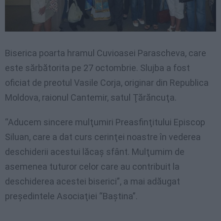
Biserica poarta hramul Cuvioasei Parascheva, care
este sărbătorita pe 27 octombrie. Slujba a fost
oficiat de preotul Vasile Corja, originar din Republica
Moldova, raionul Cantemir, satul Ţărăncuţa.
“Aducem sincere mulţumiri Preasfinţitului Episcop
Siluan, care a dat curs cerinţei noastre în vederea
deschiderii acestui lăcaş sfânt. Mulţumim de
asemenea tuturor celor care au contribuit la
deschiderea acestei biserici”, a mai adăugat
preşedintele Asociaţiei “Baştina”.