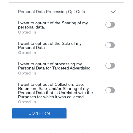
Personal Data Processing Opt Outs
I want to opt-out of the Sharing of my
personal data.
Opted In
I want to opt-out of the Sale of my
Personal Data.
Opted In
Articolul anterior
See
I want to opt-out of processing my
Cercetători români din diaspora boicotează
more
Personal Data for Targeted Advertising.
Opted In
conferinţa organizată de „un patron
plagiator”, Victor Ponta
I want to opt-out of Collection, Use,
Retention, Sale, and/or Sharing of my
Următorul articol
Personal Data that Is Unrelated with the
Purposes for which it was collected.
Cetăţenia italiană- modificari la procedura
Opted In
de depunere a cererii
CONFIRM
AȚI PUTEA DORI DE