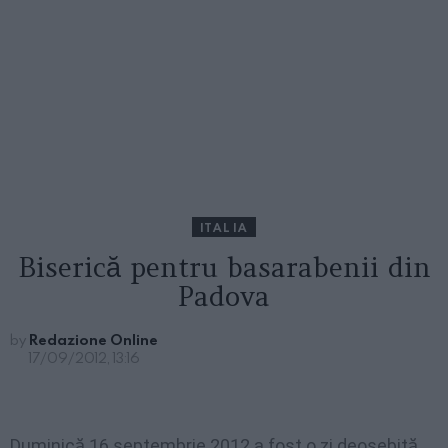
ITALIA
Biserică pentru basarabenii din
Padova
by
Redazione Online
17/09/2012, 13:16
Duminică 16 septembrie 2012 a fost o zi deosebită