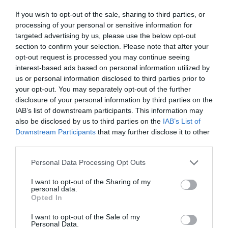
If you wish to opt-out of the sale, sharing to third parties, or
Înscrie-te pe pagina noastră de Facebook:
GAZETA
processing of your personal or sensitive information for
targeted advertising by us, please use the below opt-out
ROMÂNEASCĂ
section to confirm your selection. Please note that after your
opt-out request is processed you may continue seeing
https://ziarulromanesc.at/austria-rata-de-infectare-
interest-based ads based on personal information utilized by
us or personal information disclosed to third parties prior to
extrem-de-redusa-015-din-1-432-de-persoane-
your opt-out. You may separately opt-out of the further
testate-doar-una-pozitiva/
disclosure of your personal information by third parties on the
IAB’s list of downstream participants. This information may
CORONAVIRUS ITALIA
also be disclosed by us to third parties on the
IAB’s List of
Downstream Participants
that may further disclose it to other
Articolul anterior
See
third parties.
Mafioţii eliberaţi de teama virusului se
more
Personal Data Processing Opt Outs
întorc în puşcării: 376 de infractori
periculoşi sunt în acest moment în arest la
I want to opt-out of the Sharing of my
domiciliu
personal data.
Opted In
Următorul articol
Torino, și-au apărat mama de furia tatălui
I want to opt-out of the Sale of my
care sărise s-o înjunghie, unul dintre copii
Personal Data.