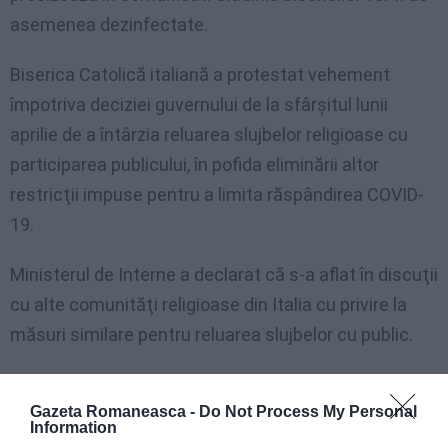
asemenea dezinfectate.
Biserica Catolică italiană a protestat vehement
împotriva deciziei guvernului de la sfârşitul lunii
aprilie de a întârzia reluarea slujbelor religioase cu
participarea publicului, în pofida eliminării altor
restricţii impuse pentru a limita răspândirea COVID-
19.
Ministerul de Interne a declarat că s-a aflat în discuţii
cu alte comunităţi religioase din Italia cu privire la
măsuri similare pentru reluarea slujbelor cu public.
Pandemia de COVID-19 a afectat grav Italia, unde s-
Gazeta Romaneasca -
Do Not Process My Personal
au înregistrat aproape 30.000 de decese şi peste
Information
214.000 de cazuri confirmate.