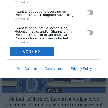
Opted In
a suferit mai multe răni
I want to opt-out of processing my
Personal Data for Targeted Advertising.
Opted In
AȚI PUTEA DORI DE
ASEMENEA
I want to opt-out of Collection, Use,
Retention, Sale, and/or Sharing of my
Personal Data that Is Unrelated with the
Purposes for which it was collected.
Opted In
CONFIRM
Data Deletion
Data Access
Privacy Policy
ITALIA
Meloni: „Odată cu încetarea obligației de
vaccinare, 4 mii de medici revin în serviciu”