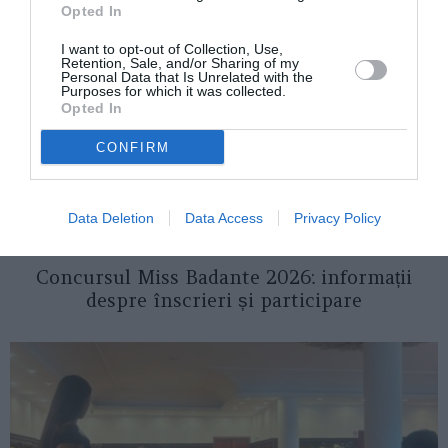
Opted In
I want to opt-out of Collection, Use,
Retention, Sale, and/or Sharing of my
Personal Data that Is Unrelated with the
Purposes for which it was collected.
Opted In
CONFIRM
Data Deletion
Data Access
Privacy Policy
ITALIA
Concursul Miss Badante 2026: informații
despre înscrieri și participare