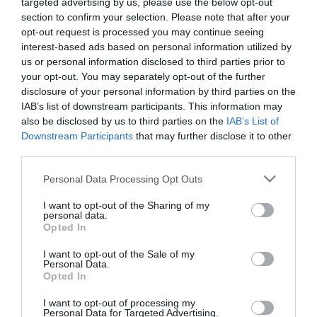
targeted advertising by us, please use the below opt-out
section to confirm your selection. Please note that after your
opt-out request is processed you may continue seeing
interest-based ads based on personal information utilized by
us or personal information disclosed to third parties prior to
your opt-out. You may separately opt-out of the further
disclosure of your personal information by third parties on the
Articolul anterior
See
IAB’s list of downstream participants. This information may
Hărțuieli sexuale, o româncă angajată ca
more
also be disclosed by us to third parties on the
IAB’s List of
îngrijitoare în Italia denunță: «Am fost
Downstream Participants
that may further disclose it to other
molestată de un infirmier italian»
third parties.
Următorul articol
Personal Data Processing Opt Outs
A dat în judecată penitenciarul din
Palermo pentru ”condiții inumane și
I want to opt-out of the Sharing of my
personal data.
degradante”, român despăgubit cu 8 euro
Opted In
pe zi
I want to opt-out of the Sale of my
Personal Data.
Opted In
AȚI PUTEA DORI DE
ASEMENEA
I want to opt-out of processing my
Personal Data for Targeted Advertising.