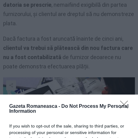
datoria se prescrie
, nemaifiind exigibilă din partea
furnizorului, și clientul are dreptul să nu demonstreze
plata.
Dacă factura a fost aruncată înainte de cinci ani,
clientul va trebui să plătească din nou factura care
nu a fost contabilizată
de furnizor deoarece nu
poate demonstra efectuarea plății.
Gazeta Romaneasca -
Do Not Process My Personal
Information
If you wish to opt-out of the sale, sharing to third parties, or
processing of your personal or sensitive information for