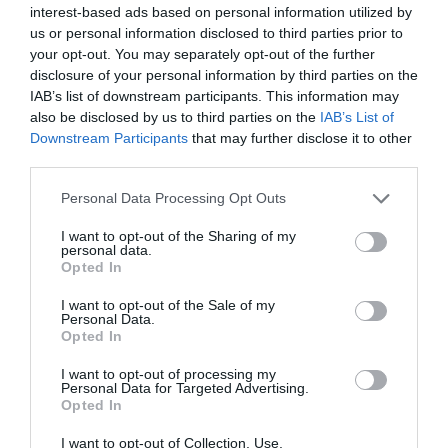
interest-based ads based on personal information utilized by
bine la școală. Iar zâmbetul cu care a intrat în clasă
us or personal information disclosed to third parties prior to
în această dimineață a confirmat pe deplin acest
your opt-out. You may separately opt-out of the further
lucru”, a precizat profesorul.
disclosure of your personal information by third parties on the
IAB’s list of downstream participants. This information may
also be disclosed by us to third parties on the
IAB’s List of
„Veau ca toată lumea să înțeleagă că școlile sunt
Downstream Participants
that may further disclose it to other
locuri sigure pentru toți copiii și profesorii, cărora li se
third parties.
cere să fie vaccinati”, a mai spus Paolo Limonta.
Personal Data Processing Opt Outs
Vaccinarea a devenit obligatorie în Italia pentru
I want to opt-out of the Sharing of my
personal data.
profesori, atât pentru cei din învătământul de stat,
Opted In
cât și pentru cei de la școlile private.
I want to opt-out of the Sale of my
Personal Data.
Opted In
Părinții copilului sunt, potrivit lui Limonta, de origine
I want to opt-out of processing my
chineză și sunt deosebit de precauți cu privire la
Personal Data for Targeted Advertising.
virus, mai scrie La Stampa, citată de Mediafax.
Opted In
I want to opt-out of Collection, Use,