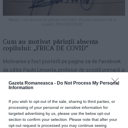
Milano, cum au motivat părinții unui copil, absența acestuia de la
școală: „FRICA DE COVID”
Cum au motivat părinții absența
copilului: „FRICA DE COVID”
Motivarea a fost postată pe pagina sa de Facebook
de către Paolo Limonta, profesor de școală primară și
fost consilier din Milano.
Gazeta Romaneasca -
Do Not Process My Personal
Information
„O justificare absolut sinceră”, a scris Limonta în
mesajul său de pe rețeaua socială.
If you wish to opt-out of the sale, sharing to third parties, or
processing of your personal or sensitive information for
targeted advertising by us, please use the below opt-out
„Am vorbit cu părinții lui și le-am explicat că i-am
section to confirm your selection. Please note that after your
înțeles foarte bine. Dar copilul s-ar fi simțit mult mai
opt-out request is processed you may continue seeing