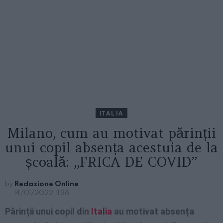
ITALIA
Milano, cum au motivat părinții
unui copil absența acestuia de la
școală: „FRICA DE COVID”
by
Redazione Online
14/01/2022, 11:36
Părinții unui copil din
Italia
au motivat absența