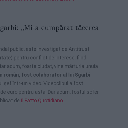
Sgarbi: „Mi-a cumpărat tăcerea
ndal public, este investigat de Antitrust
tate) pentru conflict de interese, fiind
iar acum, foarte ciudat, vine mărturia unuia
 român, fost colaborator al lui Sgarbi
 șef într-un video. Videoclipul a fost
 de euro pentru asta. Dar acum, fostul șofer
ublicat de
Il Fatto Quotidiano
.