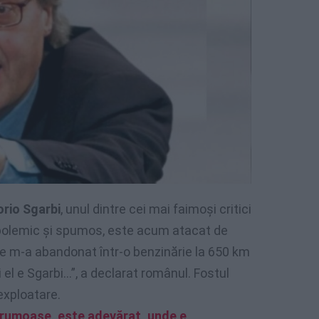
orio Sgarbi
, unul dintre cei mai faimoși critici
ic polemic și spumos, este acum atacat de
pte m-a abandonat într-o benzinărie la 650 km
el e Sgarbi…”, a declarat românul. Fostul
exploatare.
frumoase, este adevărat, unde e