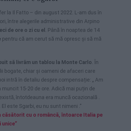
er la Il Fatto – din august 2022. L-am dus în
 ori, între alegerile administrative din Arpino
ci de ore o zi cu el
. Până în noaptea de 14
e
pentru că am cerut să mă opresc și să mă
buit să livrăm un tablou la Monte Carlo
. În
ii bogate, chiar și oameni de afaceri care
oi intră în detaliu despre compensație: „ Am
m muncit 15-20 de ore. Adică mai puțin de
există, întotdeauna era muncă ocazională .
El este Sgarbi, eu nu sunt nimeni .”
 căsătorit cu o româncă, întoarce Italia pe
i unice”