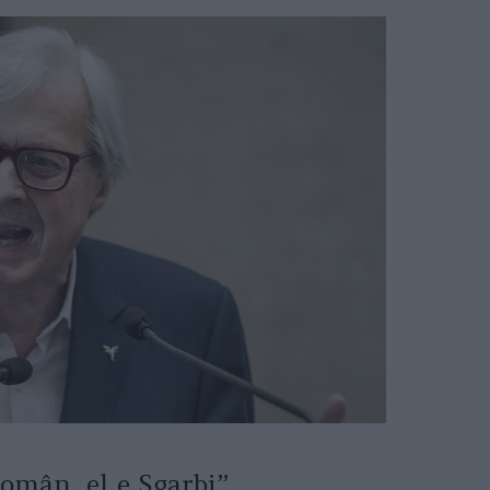
omân, el e Sgarbi”