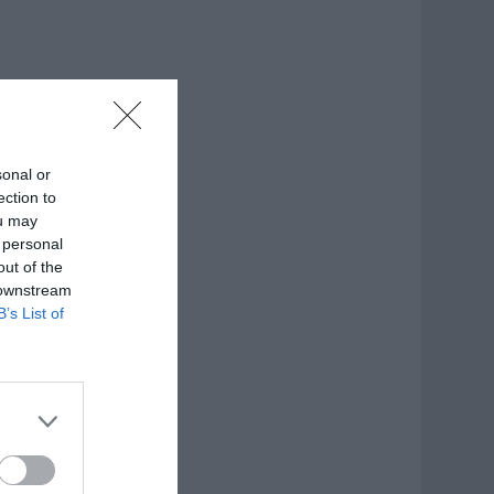
sonal or
ection to
ou may
 personal
out of the
 downstream
B’s List of