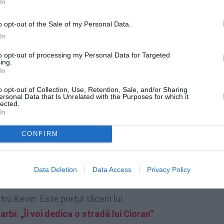
In
o opt-out of the Sale of my Personal Data.
In
to opt-out of processing my Personal Data for Targeted
ing.
In
o opt-out of Collection, Use, Retention, Sale, and/or Sharing
o Sgarbi. Sunt aici la benzinărie – s
punea
ersonal Data that Is Unrelated with the Purposes for which it
lected.
Rio Guidone Ovest . Este ora 2.15 , după cum
In
 cafea după 20 de ore de condus . Urcă,
CONFIRM
ă odihnesc. Și ei ce fac?
Mă abandonează
ntul pe care îl primești când dai prea mult
imeni nu va vedea acel videoclip . Kevin este
Data Deletion
Data Access
Privacy Policy
”. Iar a doua zi i se face un transfer bancar
ru Kevin. Este prețul tăcerii lui.
rbi: „Îi voi dedica o stradă lui Cioran”