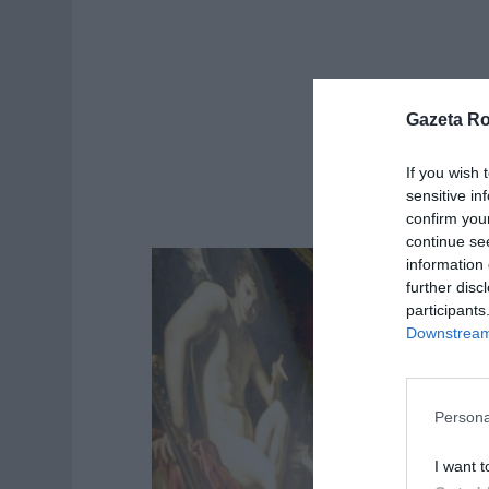
Gazeta R
If you wish 
sensitive in
confirm you
continue se
information 
further disc
participants
Downstream 
Persona
I want t