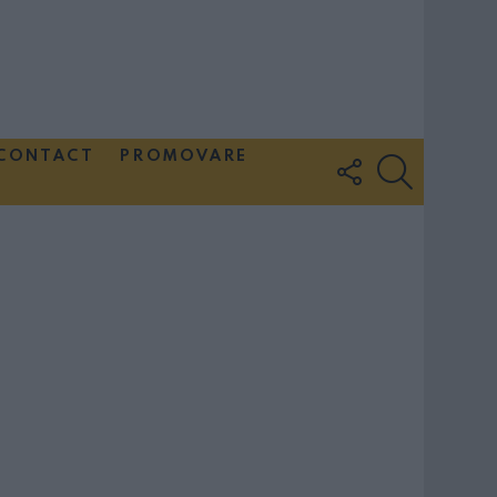
CONTACT
PROMOVARE
FOLLOW
SEARCH
US
Couple Photoshoot Paris