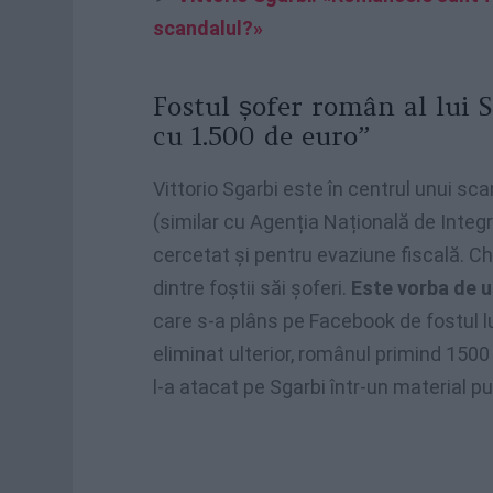
scandalul?»
Fostul șofer român al lui 
cu 1.500 de euro”
Vittorio Sgarbi este în centrul unui sca
(similar cu Agenția Națională de Integri
cercetat și pentru evaziune fiscală. Ch
dintre foștii săi șoferi.
Este vorba de un
care s-a plâns pe Facebook de fostul lui
eliminat ulterior, românul primind 1500
l-a atacat pe Sgarbi într-un material p