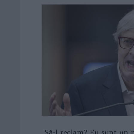
„Să-l reclam? Eu sunt un r