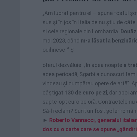
„Am lucrat pentru el – spune fostul șof
sus și în jos în Italia de nu știu de câte
și cele regionale din Lombardia.
Douăze
mai 2023, când
m-a lăsat la benzinări
odihnesc .” Ș
oferul dezvăluie: „În acea noapte
a tre
acea perioadă, Sgarbi a cunoscut famil
vindeau și cumpărau opere de artă”. Ap
câștigat
130 de euro pe zi
, dar apoi a
șapte-opt euro pe oră. Contractele nu 
Să-l reclam? Sunt un fost șofer român. 
►
Roberto Vannacci, generalul italian
dos cu o carte care se opune „gândiri