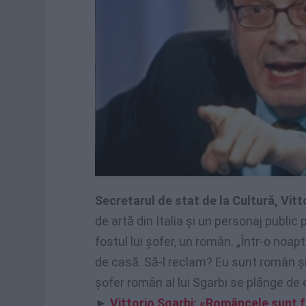
Secretarul de stat de la Cultură, Vitt
de artă din Italia și un personaj publ
fostul lui șofer, un român. „Într-o noa
de casă. Să-l reclam? Eu sunt român și 
șofer român al lui Sgarbi se plânge de 
►
Vittorio Sgarbi: «Româncele sunt 