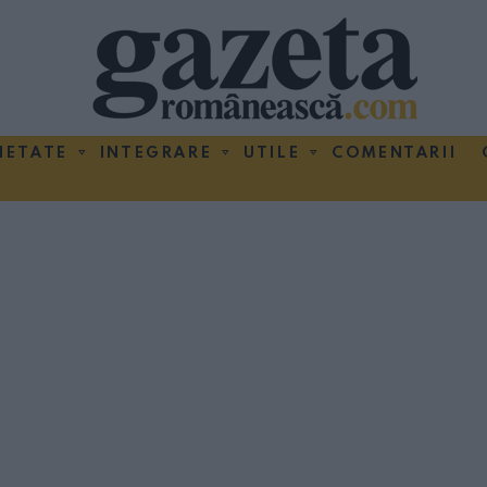
IETATE
INTEGRARE
UTILE
COMENTARII