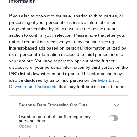
Information
Se estimează că
55% dintre pasagerii Ita Airways
vor reuși să călătorească în aceeași zi cu greva.
If you wish to opt-out of the sale, sharing to third parties, or
Compania le recomandă tuturor pasagerilor care au
processing of your personal or sensitive information for
targeted advertising by us, please use the below opt-out
achiziționat bilete pentru ziua grevei să verifice
section to confirm your selection. Please note that after your
starea zborurilor lor înainte de a ajunge la aeroport.
opt-out request is processed you may continue seeing
interest-based ads based on personal information utilized by
În caz de anulare sau modificare a orarului zborului,
us or personal information disclosed to third parties prior to
your opt-out. You may separately opt-out of the further
pasagerii au dreptul de a-și schimba rezervările fără
disclosure of your personal information by third parties on the
nicio penalizare sau de a solicita rambursarea
IAB’s list of downstream participants. This information may
also be disclosed by us to third parties on the
IAB’s List of
biletelor (doar în cazul în care zborul a fost anulat sau
Downstream Participants
that may further disclose it to other
a suferit o întârziere de peste 5 ore) până la data de
third parties.
13 septembrie 2023, potrivit
skyTG24.it
.
Personal Data Processing Opt Outs
>>>
Calculul pensiilor pentru îngrijitoare și menajere
I want to opt-out of the Sharing of my
în Italia: ghid practic. Ce pensie vei avea după 5 ani
personal data.
Opted In
de contribuții