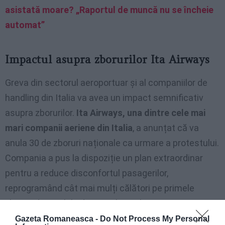
asistată moare? „Raportul de muncă nu se încheie
automat”
Impactul asupra zborurilor Ita Airways
Greva din sectorul aeroportuar și al companiilor de
handling din Italia va avea un impact semnificativ
asupra zborurilor.
Ita Airways, una dintre cele mai
mari companii aeriene din Italia
, a anunțat că va
anula 30 de zboruri naționale ca urmare a protestului.
Compania a pus la dispoziție un plan extraordinar
pentru a reduce disconfortul pasagerilor,
reprogramând cât mai mulți călători pe primele
zboruri disponibile dintre cele anulate.
Gazeta Romaneasca -
Do Not Process My Personal