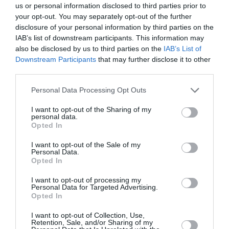
calcul activităţile ilegale.
us or personal information disclosed to third parties prior to
your opt-out. You may separately opt-out of the further
Liniile de orientare sunt dictate de Eurostat care,
disclosure of your personal information by third parties on the
IAB’s list of downstream participants. This information may
pentru a asigura comparabilitatea între estimările
also be disclosed by us to third parties on the
IAB’s List of
diferitelor state membre, a delimitat în mod precis
Downstream Participants
that may further disclose it to other
third parties.
domeniul ilegalităţii, circumscriindu-l sferelor
comerţului de substanţe stupefiante, ale serviciilor
Personal Data Processing Opt Outs
de prostituţie şi contrabandei de tutun şi alcool.
I want to opt-out of the Sharing of my
personal data.
Opted In
Măsurarea unor asemenea activităţi ilegale este
„foarte dificilă”
, admite ISTAT. Însă există unii care
I want to opt-out of the Sale of my
Personal Data.
au încercat să o rezolve în avans, este cazul a patru
Opted In
economişti (Ardizzi, Petraglia, Piacenza şi Turati) într-
I want to opt-out of processing my
Personal Data for Targeted Advertising.
un studiu publicat pe site-ul Băncii Italiei acum doi
Opted In
ani. Studiul calcula o incidenţă a economiei ilegale în
I want to opt-out of Collection, Use,
PIB de 10,9% în perioada din 2005 până în 2008.
Retention, Sale, and/or Sharing of my