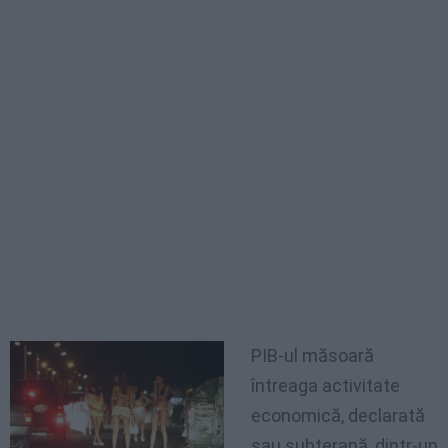
PIB-ul măsoară
întreaga activitate
economică, declarată
sau subterană, dintr-un