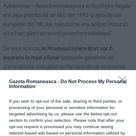
Adnkronos – fiindcă introducerea activităţilor ilegale
era deja prevăzută de SEC din 1993 şi apoi de cel
european din ’98, dar calculul nu era aplicat întrucât
nu a fost găsit un acord privind metodologia”.
De anul acesta,
în Produsul Intern Brut vor fi
inserate în mod oficial
foloasele generate de
criminalitate, mergând astfel dincolo de economia
subterană, deja înglobată şi care potrivit ultimei
Gazeta Romaneasca -
Do Not Process My Personal
estimări a ISTAT, privind 2008, valorează între 255 şi
Information
275 de miliarde de euro.
If you wish to opt-out of the sale, sharing to third parties, or
processing of your personal or sensitive information for
Activitatea subterană („la negru”) acoperă ceea ce
targeted advertising by us, please use the below opt-out
scapă statului prin intermediul fraudei fiscale şi
section to confirm your selection. Please note that after your
opt-out request is processed you may continue seeing
contributive. Acum se merge mai departe şi se iau în
interest-based ads based on personal information utilized by