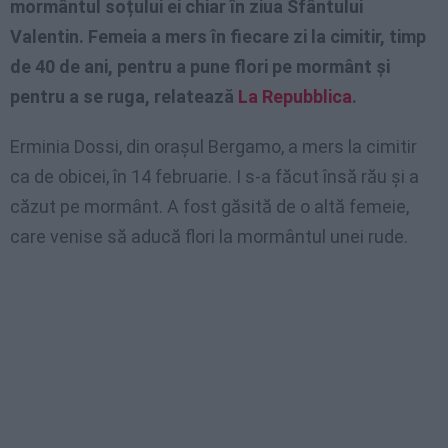
mormântul soțului ei chiar în ziua Sfântului
Valentin. Femeia a mers în fiecare zi la cimitir, timp
de 40 de ani, pentru a pune flori pe mormânt și
pentru a se ruga, relatează
La Repubblica
.
Erminia Dossi, din orașul Bergamo, a mers la cimitir
ca de obicei, în 14 februarie. I s-a făcut însă rău și a
căzut pe mormânt. A fost găsită de o altă femeie,
care venise să aducă flori la mormântul unei rude.