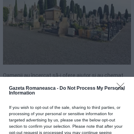
Oamenii au încercat să-i ofere ajutor și au chemat
ambulanța, dar femeia nu a putit fi resuscitată.
Gazeta Romaneasca -
Do Not Process My Personal
Information
Dossi, care a avut 7 copii cu soțul ei, Giacomo, a
If you wish to opt-out of the sale, sharing to third parties, or
rămas văduvă în urmă cu 40 de ani. A mers la
processing of your personal or sensitive information for
mormântul lui în tot acest timp și chiar și-a vândut
targeted advertising by us, please use the below opt-out
casa pentru a se muta mai aproape de cimitir.
section to confirm your selection. Please note that after your
opt-out request is processed you may continue seeing