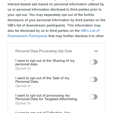
interest-based ads based on personal information utilized by
STIRI ITALIA
us or personal information disclosed to third parties prior to
your opt-out. You may separately opt-out of the further
Articolul anterior
See
disclosure of your personal information by third parties on the
În 2020, aproape 100.000 de vârstnici au
more
IAB’s list of downstream participants. This information may
murit din cauza COVID-19, Italia reduce
also be disclosed by us to third parties on the
IAB’s List of
bugetul de pensii
Downstream Participants
that may further disclose it to other
third parties.
Următorul articol
Obligația purtării măștii în locurile
Personal Data Processing Opt Outs
publice, declarată NECONSTITUȚIONALĂ în
România
I want to opt-out of the Sharing of my
personal data.
Opted In
AȚI PUTEA DORI DE
I want to opt-out of the Sale of my
ASEMENEA
Personal Data.
Opted In
I want to opt-out of processing my
Personal Data for Targeted Advertising.
Opted In
I want to opt-out of Collection, Use,