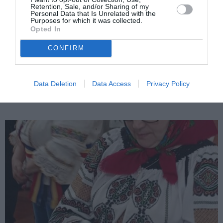
Retention, Sale, and/or Sharing of my
Personal Data that Is Unrelated with the
Purposes for which it was collected.
Opted In
CONFIRM
ITALIA
Data Deletion
Data Access
Privacy Policy
Pași importanți pentru colaborarea medicală
româno-italiană