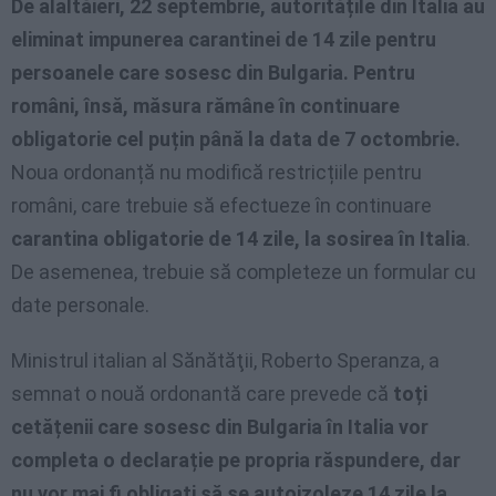
De alaltăieri, 22 septembrie, autoritățile din Italia au
eliminat impunerea carantinei de 14 zile pentru
persoanele care sosesc din Bulgaria. Pentru
români, însă, măsura rămâne în continuare
obligatorie cel puțin până la data de 7 octombrie.
Noua ordonanță nu modifică restricțiile pentru
români, care trebuie să efectueze în continuare
carantina obligatorie de 14 zile, la sosirea în Italia
.
De asemenea, trebuie să completeze un formular cu
date personale.
Ministrul italian al Sănătăţii, Roberto Speranza, a
semnat o nouă ordonantă care prevede că
toți
cetățenii care sosesc din Bulgaria în Italia vor
completa o declarație pe propria răspundere, dar
nu vor mai fi obligați să se autoizoleze 14 zile la