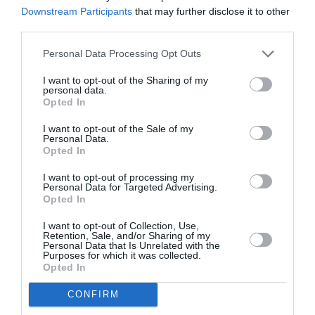
Downstream Participants
that may further disclose it to other
third parties.
Personal Data Processing Opt Outs
I want to opt-out of the Sharing of my
personal data.
Opted In
I want to opt-out of the Sale of my
ROMANI IN ITALIA
STIRI ITALIA
Personal Data.
Opted In
Articolul anterior
See
I want to opt-out of processing my
Român condamnat la 19 ani în Italia,
more
Personal Data for Targeted Advertising.
membru al organizației mafiote „Brigada”
Opted In
din Torino, își va executa pedeapsa în
I want to opt-out of Collection, Use,
România
Retention, Sale, and/or Sharing of my
Personal Data that Is Unrelated with the
Următorul articol
Purposes for which it was collected.
Opted In
Sardinia, sfârșit cumplit pentru un român
de 53 de ani, prins de apele umflate în
CONFIRM
urma unei furtuni violente