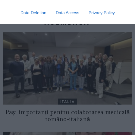
Data Deletion
Data Access
Privacy Policy
AȚI PUTEA DORI DE
ASEMENEA
ITALIA
Pași importanți pentru colaborarea medicală
româno-italiană