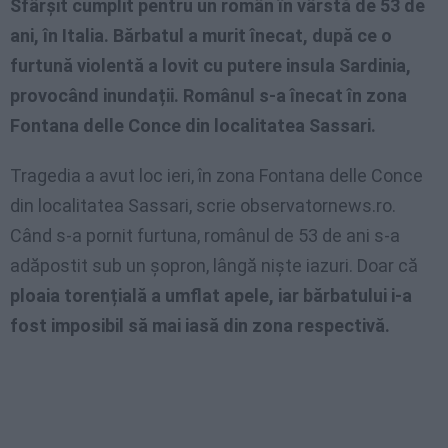
Sfârșit cumplit pentru un român în vârstă de 53 de
ani, în Italia. Bărbatul a murit înecat, după ce o
furtună violentă a lovit cu putere insula Sardinia,
provocând inundații. Românul s-a înecat în zona
Fontana delle Conce din localitatea Sassari.
Tragedia a avut loc ieri, în zona Fontana delle Conce
din localitatea Sassari, scrie observatornews.ro.
Când s-a pornit furtuna, românul de 53 de ani s-a
adăpostit sub un șopron, lângă niște iazuri. Doar că
ploaia torențială a umflat apele, iar bărbatului i-a
fost imposibil să mai iasă din zona respectivă.