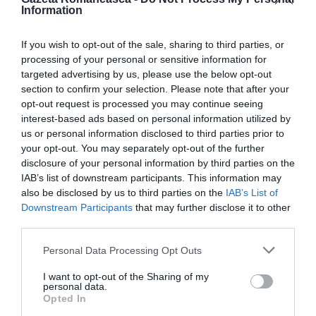
neînsuflețit a fost transportat la Institutul Medico-
Information
Legal din localitate pentru efectuarea autopsiei.
If you wish to opt-out of the sale, sharing to third parties, or
processing of your personal or sensitive information for
Imagini de la locul tragediei,
AICI
.
targeted advertising by us, please use the below opt-out
section to confirm your selection. Please note that after your
Înscrie-te pe pagina noastră de Facebook:
GAZETA
opt-out request is processed you may continue seeing
ROMÂNEASCĂ
interest-based ads based on personal information utilized by
us or personal information disclosed to third parties prior to
your opt-out. You may separately opt-out of the further
https://ziarulromanesc.at/a-ramas-fara-un-picior-
disclosure of your personal information by third parties on the
pentru-ca-medicii-au-refuzat-sa-o-trateze-femeia-
IAB’s list of downstream participants. This information may
also be disclosed by us to third parties on the
IAB’s List of
era-infectata-cu-coronavirus/
Downstream Participants
that may further disclose it to other
third parties.
ROMANI IN ITALIA
STIRI ITALIA
Personal Data Processing Opt Outs
Articolul anterior
See
Italia a ridicat măsura carantinei pentru
more
I want to opt-out of the Sharing of my
personal data.
cei care vin din Bulgaria, România rămâne
Opted In
în continuare zonă de risc