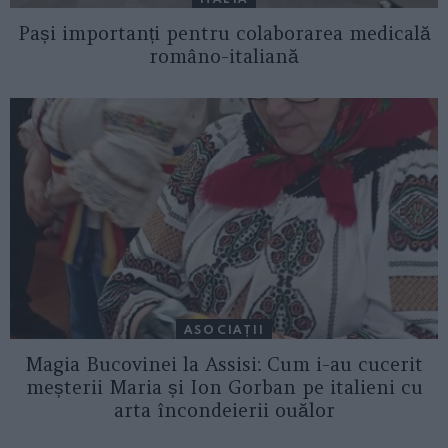
Pași importanți pentru colaborarea medicală
româno-italiană
ASOCIAŢII
Magia Bucovinei la Assisi: Cum i-au cucerit
meșterii Maria și Ion Gorban pe italieni cu
arta încondeierii ouălor