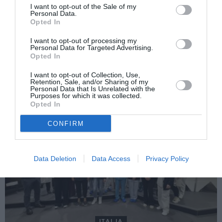
I want to opt-out of the Sale of my
Următorul articol
Personal Data.
Război cu banii copiilor români. Guvernul
Opted In
Orban insistă să nu dubleze alocaţiile,
I want to opt-out of processing my
Curtea Constituţională se opune
Personal Data for Targeted Advertising.
Opted In
I want to opt-out of Collection, Use,
AȚI PUTEA DORI DE
Retention, Sale, and/or Sharing of my
ASEMENEA
Personal Data that Is Unrelated with the
Purposes for which it was collected.
Opted In
CONFIRM
Data Deletion
Data Access
Privacy Policy
ITALIA