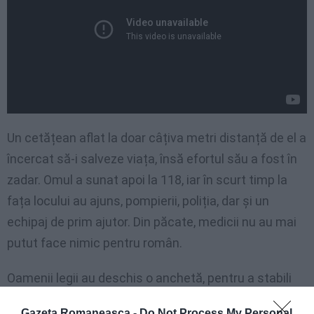
Un cetățean aflat la doar câțiva metri distanță de el a
încercat să-i salveze viața, însă efortul său a fost în
zadar. Omul a sunat apoi la 118, iar în scurt timp la
fața locului au ajuns, pompierii, poliția, dar și un
echipaj de prim ajutor. Din păcate, medicii nu au mai
putut face nimic pentru român.
Oamenii legii au deschis o anchetă, pentru a stabili
cu exactitate cum s-a produs tragedia. Trupul
Gazeta Romaneasca -
Do Not Process My Personal