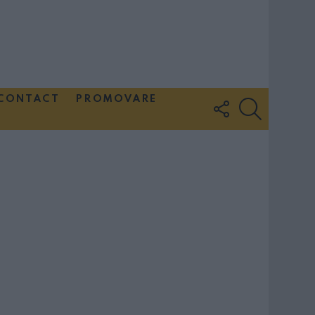
CONTACT
PROMOVARE
FOLLOW
SEARCH
US
Couple Photoshoot Paris