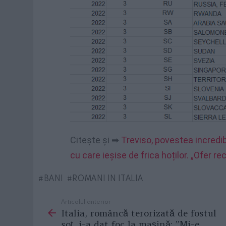
Citește și ➡
Treviso, povestea incredib
cu care ieșise de frica hoților. „Ofer r
BANI
ROMANI IN ITALIA
Articolul anterior
See
Italia, româncă terorizată de fostul
more
soț, i-a dat foc la mașină: ”Mi-e