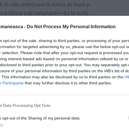
, în cele referitoare la Africa de Nord și
frica Africa sub-sahariană (+4,3 la sută).
omaneasca -
Do Not Process My Personal Information
e europene au scăzut, în special către cele
tă). Pe baza celor patru trimestre încheiate
to opt-out of the sale, sharing to third parties, or processing of your per
neficiare de remiteri din Italia sunt
formation for targeted advertising by us, please use the below opt-out s
r selection. Please note that after your opt-out request is processed y
lipine, care au primit 14,2%, 8,7% și,
eing interest-based ads based on personal information utilized by us or
disclosed to third parties prior to your opt-out. You may separately opt-
losure of your personal information by third parties on the IAB’s list of
iși de imigranții din Italia în străinătate,
. This information may also be disclosed by us to third parties on the
IA
Participants
that may further disclose it to other third parties.
i bani acasă față de anii trecuți, scăderi ale
l Data Processing Opt Outs
o opt-out of the Sharing of my personal data.
In
lia în străinătate