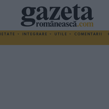
IETATE
INTEGRARE
UTILE
COMENTARII