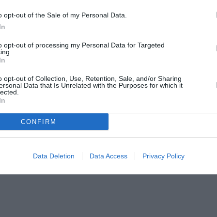
o opt-out of the Sale of my Personal Data.
In
to opt-out of processing my Personal Data for Targeted
ing.
In
o opt-out of Collection, Use, Retention, Sale, and/or Sharing
ersonal Data that Is Unrelated with the Purposes for which it
lected.
In
or zece țări de destinație
a
CONFIRM
Data Deletion
Data Access
Privacy Policy