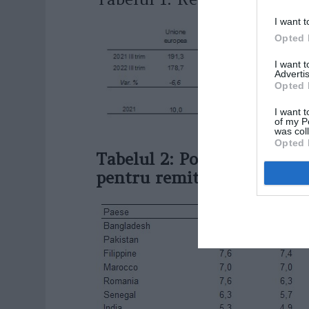
I want t
Opted 
I want 
Advertis
Opted 
I want t
of my P
was col
Opted 
Tabelul 2: Ponderile primel
pentru remiterile din Itali