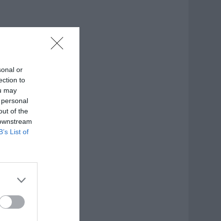
sonal or
ection to
ou may
 personal
out of the
 downstream
B’s List of