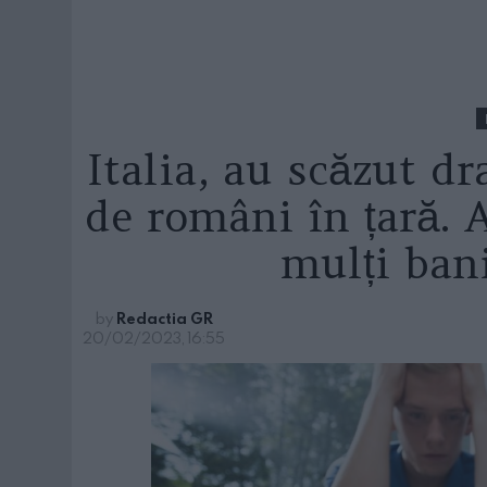
Italia, au scăzut d
de români în țară. A
mulți bani
by
Redactia GR
20/02/2023, 16:55