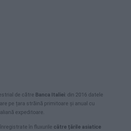
estrial de către
Banca Italiei
: din 2016 datele
are pe țara străină primitoare și anual cu
taliană expeditoare.
nregistrate în fluxurile
către țările asiatice