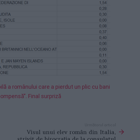
ilă a românului care a pierdut un plic cu bani
ecompensă”. Final surpriză
Următorul articol
Visul unui elev român din Italia,
strivit de birocrația de la consulatul