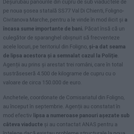
Deșurubau panourile din cupru de sub viaductele de
pe noua șosea statală SS77 Val Di Chienti, Foligno-
Civitanova Marche, pentru a le vinde în mod ilicit și
a
încasa sume importante de bani.
Păcat însă că un
culegător de sparanghel obișnuit să frecventeze
acele locuri, pe teritoriul din Foligno,
și-a dat seama
de lipsa acestora și a semnalat cazul la Poliție
.
Agenții au prins și arestat trei români, care în total
sustrăseseră 4.500 de kilograme de cupru cu o
valoare de circa 150.000 de euro.
Anchetele, coordonate de Comisariatul din Foligno,
au început în septembrie. Agenții au constatat în
mod efectiv
lipsa a numeroase panouri așezate sub
câteva viaducte
și au contactat ANAS pentru a
înțelege dacă existau probleme structurale la noua