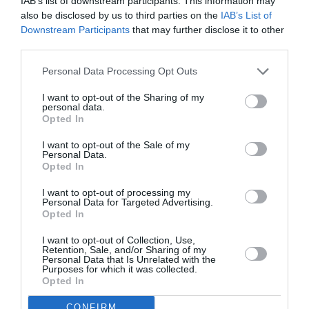
IAB’s list of downstream participants. This information may
also be disclosed by us to third parties on the
IAB’s List of
Downstream Participants
that may further disclose it to other
third parties.
Personal Data Processing Opt Outs
I want to opt-out of the Sharing of my
personal data.
Opted In
I want to opt-out of the Sale of my
Personal Data.
Opted In
Articolul anterior
See
I want to opt-out of processing my
Personal Data for Targeted Advertising.
Larisa Axinia, vicepreședinte ARI Milano,
more
Opted In
despre întoarcerea acasă după 11 ani de
Italia: «România îmi oferă liniştea
I want to opt-out of Collection, Use,
sufletească»
Retention, Sale, and/or Sharing of my
Personal Data that Is Unrelated with the
Purposes for which it was collected.
Următorul articol
Opted In
Italia, operațiunea ”Napoleon”, comando de
români, peste 380 de furturi din
CONFIRM