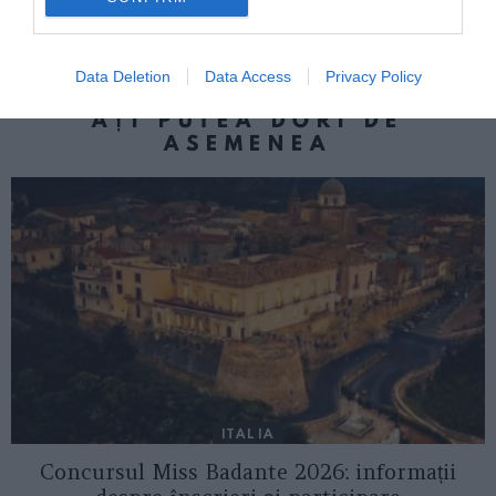
supermarketuri, bunuri de jumătate de
milion de euro cu DESTINAȚIA ROMÂNIA
Data Deletion
Data Access
Privacy Policy
AȚI PUTEA DORI DE
ASEMENEA
ITALIA
Concursul Miss Badante 2026: informații