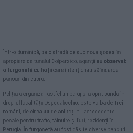
Într-o duminică, pe o stradă de sub noua șosea, în
apropiere de tunelul Colpersico, agenții
au observat
o furgonetă cu hoții
care intenționau să încarce
panouri din cupru.
Poliția a organizat astfel un baraj și a oprit banda în
dreptul localității Ospedalicchio: este vorba de
trei
români, de circa 30 de ani
toți, cu antecedente
penale pentru trafic, tăinuire și furt, rezidenți în
Perugia. În furgonetă au fost găsite diverse panouri