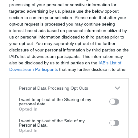
proiectate în cinematografe înainte de a fi disponibile
processing of your personal or sensitive information for
targeted advertising by us, please use the below opt-out
online.
section to confirm your selection. Please note that after your
opt-out request is processed you may continue seeing
Legea păstrează intervalul de 105 zile – deja folosit –
interest-based ads based on personal information utilized by
dar adaugă o flexibilitate: intervalul poate fi scurtat la
us or personal information disclosed to third parties prior to
your opt-out. You may separately opt-out of the further
60 de zile, pentru filmele proiectate în mai puțîn de 80
disclosure of your personal information by third parties on the
de săli de cinema sau vizionate de mai puțîn de
IAB’s list of downstream participants. This information may
also be disclosed by us to third parties on the
IAB’s List of
50.000 de spectatori în primele trei săptămâni.
Downstream Participants
that may further disclose it to other
third parties.
„Cu acest decret, facem că unele filme să fie mai
Personal Data Processing Opt Outs
repede comercializate. Este important să protejăm
cinematografele, care au nevoie de filme care să le
I want to opt-out of the Sharing of my
personal data.
aducă venituri pentru a funcționa”, a spus Bonisoli.
Opted In
I want to opt-out of the Sale of my
Președintele asociației Agis, Carlo Fontana, a spus
Personal Data.
Opted In
că legea protejează împotriva „concurenței neloiale