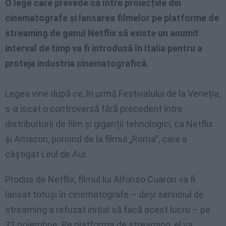
O lege care prevede că între proiecțiile din
cinematografe și lansarea filmelor pe platforme de
streaming de genul Netflix să existe un anumit
interval de timp va fi introdusă în Italia pentru a
proteja industria cinematografică.
Legea vine după ce, în urmă Festivalului de la Veneția,
s-a iscat o controversă fără precedent între
distribuitorii de film și giganții tehnologici, ca Netflix
și Amazon, pornind de la filmul „Roma”, care a
câștigat Leul de Aur.
Produs de Netflix, filmul lui Alfonso Cuaron va fi
lansat totuși în cinematografe – deși serviciul de
streaming a refuzat inițial să facă acest lucru – pe
21 noiembrie. Pe platforma de streaming, el va