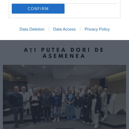
CONFIRM
Următorul articol
„Să ne luăm la revedere de la permisul de
conducere”. Cardul de plastic dispare, e
revoluție
Data Deletion
Data Access
Privacy Policy
AȚI PUTEA DORI DE
ASEMENEA