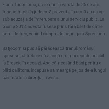
Florin Tudor Ioma, un român în vârstă de 35 de ani,
fusese trimis în judecată preventiv în urmă cu un an,
sub acuzația de întrerupere a unui serviciu public. La
5 iunie 2018, acesta fusese prins fără bilet de către
șeful de tren, venind dinspre Udine, în gara Spresiano.
Batjocorit și pus să părăsească trenul, românul
spusese că trebuie să ajungă cât mai repede posibil
la Brescia în acea zi. Așa că, neavând bani pentru a
plăti călătoria, începuse să meargă pe jos de-a lungul
căii ferate în direcția Treviso.