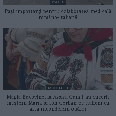
ITALIA
Pași importanți pentru colaborarea medicală
româno-italiană
ASOCIAŢII
Magia Bucovinei la Assisi: Cum i-au cucerit
meșterii Maria și Ion Gorban pe italieni cu
arta încondeierii ouălor