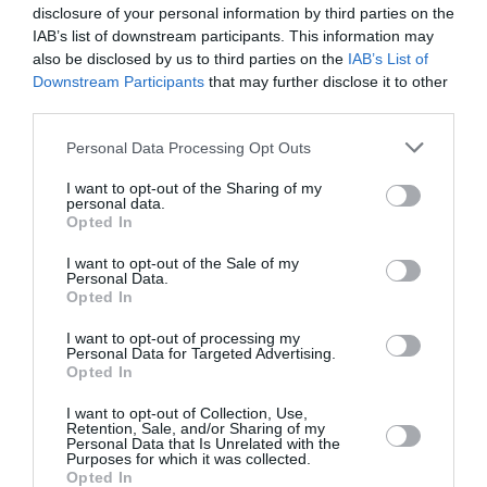
disclosure of your personal information by third parties on the
direcția Veneția, în așa măsură încât trenurile, în
IAB’s list of downstream participants. This information may
număr de aproximativ douăzeci, avertizate că un
also be disclosed by us to third parties on the
IAB’s List of
Downstream Participants
that may further disclose it to other
bărbat se plimba pe șine, au fost oprite în stația de
third parties.
plecare, acumulând astfel o întârziere totală de
Personal Data Processing Opt Outs
aproximativ 22 de ore.
I want to opt-out of the Sharing of my
personal data.
Doar intervenția poliției feroviare, care l-a interceptat
Opted In
la scurt timp după Spresiano, a evitat ceea ce ar fi
I want to opt-out of the Sale of my
Personal Data.
putut să se transforme dintr-o poveste tragicomică
Opted In
într-o poveste polițistă.
I want to opt-out of processing my
Personal Data for Targeted Advertising.
ROMANI IN ITALIA
STIRI ITALIA
Opted In
I want to opt-out of Collection, Use,
Articolul anterior
See
Retention, Sale, and/or Sharing of my
Cadavrul unui român sub un pod:
more
Personal Data that Is Unrelated with the
descoperirea șocantă a unui trecător din
Purposes for which it was collected.
Opted In
Milano