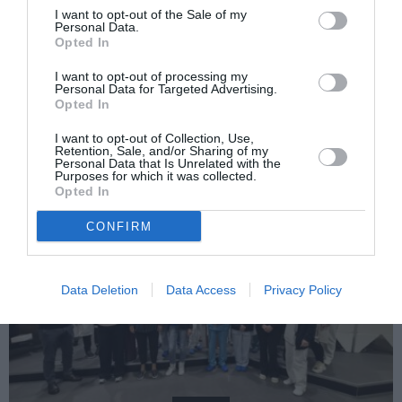
I want to opt-out of the Sale of my
Următorul articol
Personal Data.
Opted In
Italia, o româncă merituoasă a primit titlul
de cetățean de onoare al localității unde
I want to opt-out of processing my
trăiește ”O poveste de succes!”
Personal Data for Targeted Advertising.
Opted In
I want to opt-out of Collection, Use,
AȚI PUTEA DORI DE
Retention, Sale, and/or Sharing of my
Personal Data that Is Unrelated with the
ASEMENEA
Purposes for which it was collected.
Opted In
CONFIRM
Data Deletion
Data Access
Privacy Policy