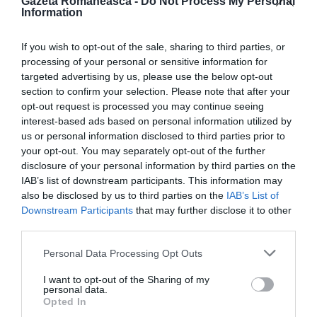
Gazeta Romaneasca -
Do Not Process My Personal
Information
If you wish to opt-out of the sale, sharing to third parties, or
processing of your personal or sensitive information for
targeted advertising by us, please use the below opt-out
section to confirm your selection. Please note that after your
opt-out request is processed you may continue seeing
interest-based ads based on personal information utilized by
us or personal information disclosed to third parties prior to
your opt-out. You may separately opt-out of the further
disclosure of your personal information by third parties on the
IAB’s list of downstream participants. This information may
also be disclosed by us to third parties on the
IAB’s List of
Downstream Participants
that may further disclose it to other
third parties.
STIRI DIASPORA
STIRI ITALIA
Personal Data Processing Opt Outs
Articolul anterior
See
I want to opt-out of the Sharing of my
Votul în diaspora: mari probleme pentru
more
personal data.
ambasade și consulate, costuri de opt ori
Opted In
mai mari. ”Vă bateți joc de noi?”