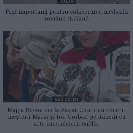
ITALIA
Pași importanți pentru colaborarea medicală
româno-italiană
ASOCIAŢII
Magia Bucovinei la Assisi: Cum i-au cucerit
meșterii Maria și Ion Gorban pe italieni cu
arta încondeierii ouălor