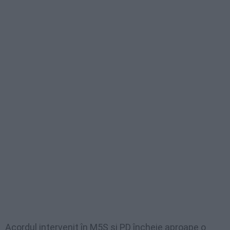
Acordul intervenit în M5S şi PD încheie aproape o