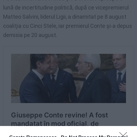
lună de incertitudine politică, după ce vicepremierul
Matteo Salvini, liderul Ligii, a dinamitat pe 8 august
coaliţia cu Cinci Stele, iar premierul Conte şi-a depus
demisia pe 20 august.