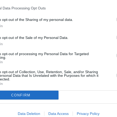
l Data Processing Opt Outs
o opt-out of the Sharing of my personal data.
In
o opt-out of the Sale of my Personal Data.
ă urmează să fie mărite
In
surile guvernamentale stricte CoV arată
to opt-out of processing my Personal Data for Targeted
ing.
oi infectați crește mai puțin decât în ​​
In
ască numărul de locuri în unitățile de terapie
o opt-out of Collection, Use, Retention, Sale, and/or Sharing
te 11.200.
ersonal Data that Is Unrelated with the Purposes for which it
lected.
In
e cu coronavirus a crescut în ultimele 24 de
CONFIRM
de la 34.283 la 36.176. Au fost raportate 653
53, a declarat Ministerul Sănătății. Astfel,
 20 februarie, 47.870 de persoane au murit cu
Data Deletion
Data Access
Privacy Policy