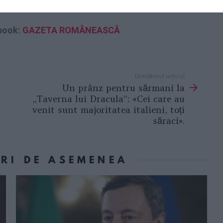
ebook:
GAZETA ROMÂNEASCĂ
Următorul articol
Un prânz pentru sărmani la
„Taverna lui Dracula”: «Cei care au
venit sunt majoritatea italieni, toți
săraci».
ORI DE ASEMENEA