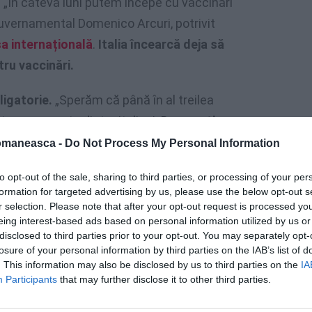
.
„În câteva luni putem începe cu vaccinări
guvernamental Domenico Arcuri, potrivit
a internațională
.
Italia încearcă deja să
tru vaccinări.
igatorie.
„Sperăm că până în al treilea
 o mare parte dintre italieni.
Dar nu știm
us Arcuri. Este planificată o platformă
omaneasca -
Do Not Process My Personal Information
or vaccinați. Persoanele vaccinate ar trebui
to opt-out of the sale, sharing to third parties, or processing of your per
 Arcuri.
formation for targeted advertising by us, please use the below opt-out s
r selection. Please note that after your opt-out request is processed y
eing interest-based ads based on personal information utilized by us or
disclosed to third parties prior to your opt-out. You may separately opt-
losure of your personal information by third parties on the IAB’s list of
. This information may also be disclosed by us to third parties on the
IA
Participants
that may further disclose it to other third parties.