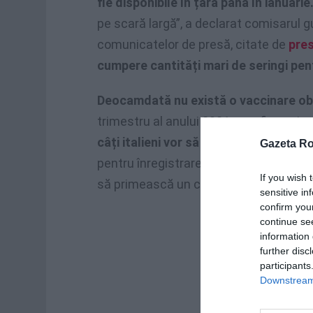
fie disponibile în țară până în ianuarie
pe scară largă”, a declarat comisarul 
comunicatelor de presă, citate de
pres
cumpere cantități mari de seringi pen
Deocamdată nu există o vaccinare obl
trimestru al anului 2021 vom fi vaccinat
câți italieni vor să fie vaccinați ”
, a sp
Gazeta R
pentru înregistrarea numelor cetățenil
If you wish 
să primească un certificat, a specificat
sensitive in
confirm you
continue se
information 
further disc
participants
Downstream 