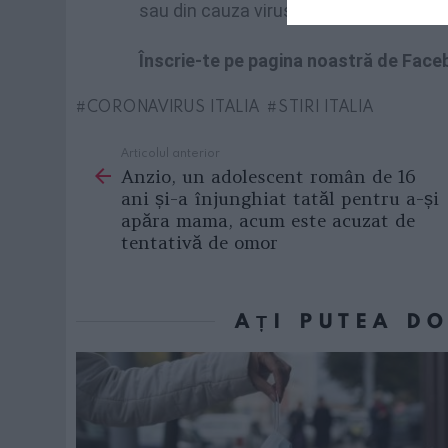
sau din cauza virusului corona.
Înscrie-te pe pagina noastră de Fac
CORONAVIRUS ITALIA
STIRI ITALIA
Articolul anterior
See
Anzio, un adolescent român de 16
more
ani și-a înjunghiat tatăl pentru a-și
apăra mama, acum este acuzat de
tentativă de omor
AȚI PUTEA D