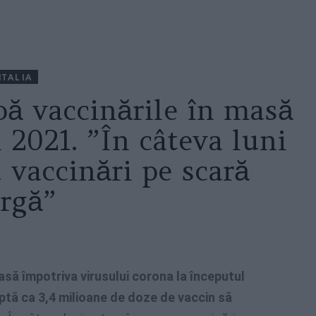
ITALIA
apă vaccinările în masă
 2021. ”În câteva luni
 vaccinări pe scară
argă”
masă împotriva virusului corona la începutul
aptă ca 3,4 milioane de doze de vaccin să