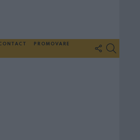
CONTACT
PROMOVARE
FOLLOW
SEARCH
US
Couple Photoshoot Paris