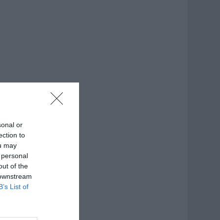
sonal or
ection to
ou may
 personal
out of the
 downstream
B’s List of