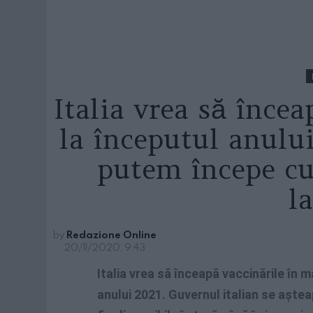
Italia vrea să înce
la începutul anului
putem începe cu
l
by
Redazione Online
20/11/2020, 9:43
Italia vrea să înceapă vaccinările în 
anului 2021. Guvernul italian se aște