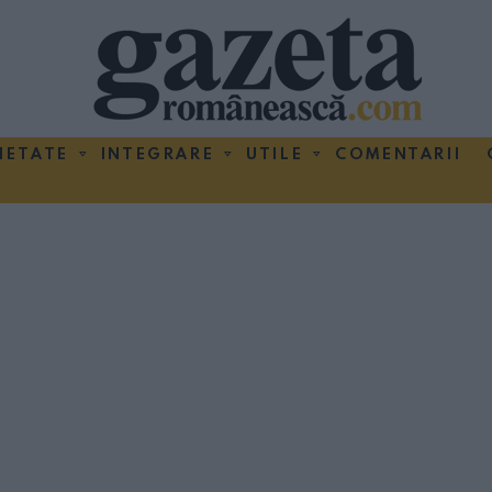
IETATE
INTEGRARE
UTILE
COMENTARII