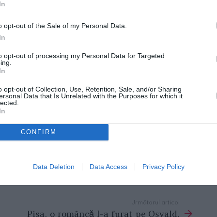
In
o opt-out of the Sale of my Personal Data.
In
to opt-out of processing my Personal Data for Targeted
ing.
In
o opt-out of Collection, Use, Retention, Sale, and/or Sharing
ersonal Data that Is Unrelated with the Purposes for which it
lected.
In
CONFIRM
Data Deletion
Data Access
Privacy Policy
Următorul articol
Pisa, o româncă l-a furat pe Osvald,