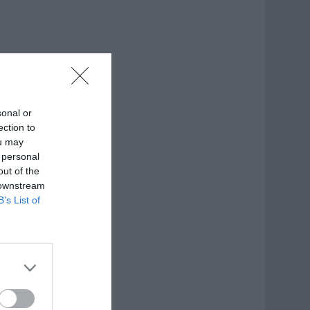
sonal or
ection to
ou may
 personal
out of the
 downstream
B’s List of