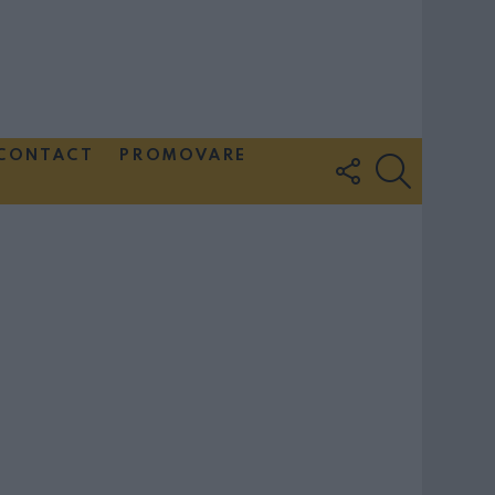
CONTACT
PROMOVARE
FOLLOW
SEARCH
US
Couple Photoshoot Paris