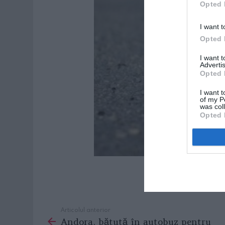
Opted 
I want t
Opted 
I want 
Advertis
Opted 
I want t
of my P
was col
Opted 
Articolul anterior
See
Andora, bătută în autobuz pentru
more