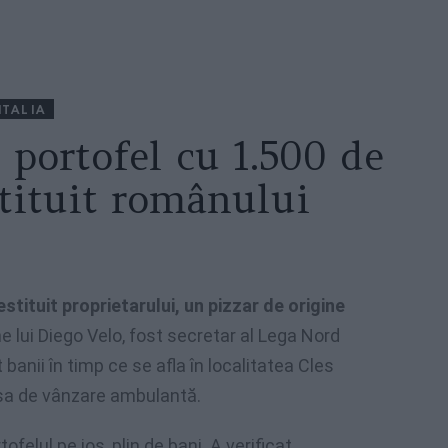
ITALIA
n portofel cu 1.500 de
stituit românului
restituit proprietarului, un pizzar de origine
e lui Diego Velo, fost secretar al Lega Nord
anii în timp ce se afla în localitatea Cles
 sa de vânzare ambulantă.
felul pe jos, plin de bani. A verificat