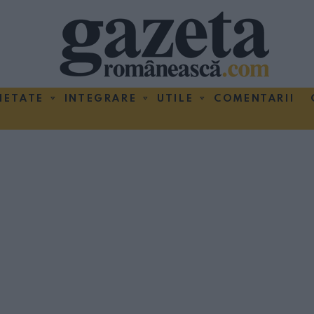
IETATE
INTEGRARE
UTILE
COMENTARII