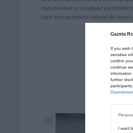
documentele și a înapoiat portofelul m
care tocmai primise salariul de circa
1
Gazeta R
If you wish 
sensitive in
confirm you
continue se
information 
further disc
participants
Downstream 
Persona
I want t