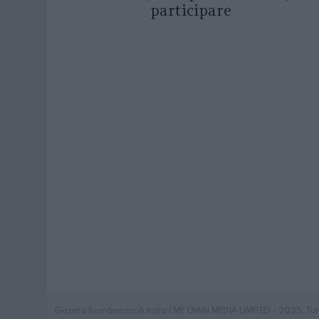
participare
Gazeta Românească Italia | MY OWN MEDIA LIMITED - 2025. Tutti i 