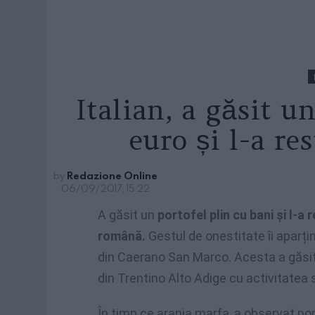
Italian, a găsit u
euro și l-a re
by
Redazione Online
06/09/2017, 15:22
A găsit un
portofel plin cu bani și l-a 
română.
Gestul de onestitate îi aparțin
din Caerano San Marco. Acesta a găsit b
din Trentino Alto Adige cu activitatea
În timp ce aranja marfa, a observat porto