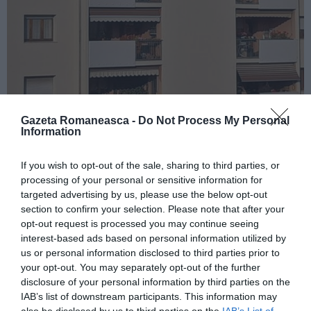
Gazeta Romaneasca -
Do Not Process My Personal
Information
Relația lor s-a bazat, timp de zece săptămâni, doar
If you wish to opt-out of the sale, sharing to third parties, or
pe discuții la telefon. Iar perechea s-a putut întâlni
processing of your personal or sensitive information for
targeted advertising by us, please use the below opt-out
efectiv, într-un parc din apropiere de locuința lor, în
section to confirm your selection. Please note that after your
luna mai. ”A fost totul atât de pur. Mi se pare că am
opt-out request is processed you may continue seeing
interest-based ads based on personal information utilized by
din nou 16 ani”, a spus Paola.
us or personal information disclosed to third parties prior to
your opt-out. You may separately opt-out of the further
”Nu eram niciunul într-o relație. Dar ne-am îndrăgostit
disclosure of your personal information by third parties on the
nebunește. Ne sunam de zece ori pe zi”, a declarat și
IAB’s list of downstream participants. This information may
also be disclosed by us to third parties on the
IAB’s List of