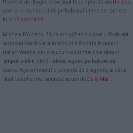
Poveste de dragoste cu final fericit pentru doi
italieni
,
care s-au cunoscut de pe balcon, în timp ce țara era
în plină
carantină
.
Michele D’Alpaos, 38 de ani, și Paola Agnelli, 40 de ani,
au locuit toată viața în blocuri alăturate în orașul
italian Verona, dar s-au cunoscut mai bine abia în
timpul izolării, când italienii ieșeau pe balcon să
cânte. Așa a început o poveste de dragoste, al cărui
final fericit a fost anunțat acum de
Daily Mail
.