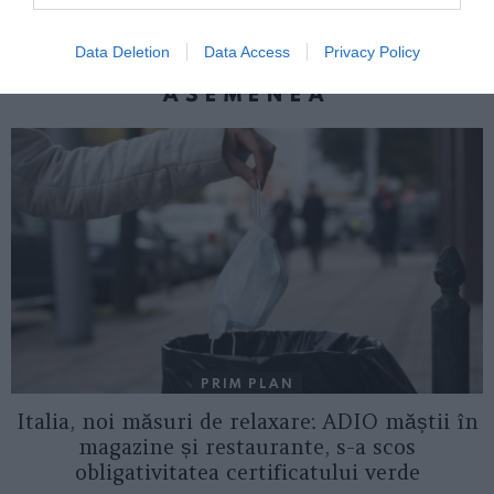
Data Deletion
Data Access
Privacy Policy
AȚI PUTEA DORI DE
ASEMENEA
PRIM PLAN
Italia, noi măsuri de relaxare: ADIO măștii în
magazine și restaurante, s-a scos
obligativitatea certificatului verde