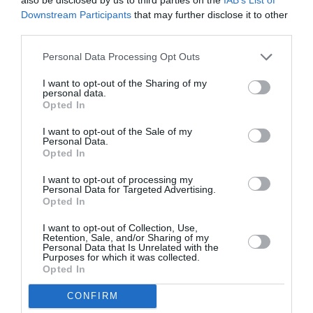
Michele. Bărbatul a fost cel care a cerut-o în
Downstream Participants
that may further disclose it to other
căsătorie și anunțat marea veste: ”Ne căsătorim.
third parties.
Încă nu am stabilim data, dar știm sigur că va fi o
Personal Data Processing Opt Outs
ceremonie pe terasa de pe acoperișul blocului
I want to opt-out of the Sharing of my
nostru”.
personal data.
Opted In
I want to opt-out of the Sale of my
Personal Data.
CORONAVIRUS ITALIA
STIRI ITALIA
Opted In
Articolul anterior
See
I want to opt-out of processing my
Referendum Italia, numărul de
Personal Data for Targeted Advertising.
more
Opted In
parlamentari VA FI REDUS, peste două
treimi au votat în favoarea acestei
I want to opt-out of Collection, Use,
modificări
Retention, Sale, and/or Sharing of my
Personal Data that Is Unrelated with the
Purposes for which it was collected.
Următorul articol
Opted In
Calabria, o româncă a fost prinsă când își
fotografia buletinul de vot, riscă
CONFIRM
închisoarea sau amendă usturătoare