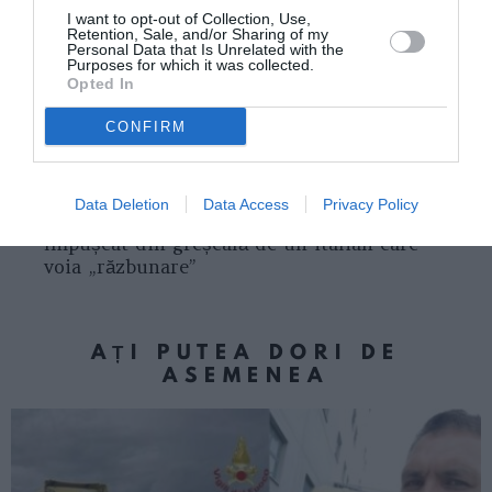
I want to opt-out of Collection, Use,
Retention, Sale, and/or Sharing of my
MUNCA IN ITALIA
Personal Data that Is Unrelated with the
Purposes for which it was collected.
Opted In
Articolul anterior
See
Italia, ajutoare casnice și îngrijitoare care
more
CONFIRM
”uitaseră” să își declare veniturile la fisc,
suma totală peste un milion de euro
Următorul articol
Data Deletion
Data Access
Privacy Policy
Scene incredibile în Mantova, român
împușcat din greșeală de un italian care
voia „răzbunare”
AȚI PUTEA DORI DE
ASEMENEA