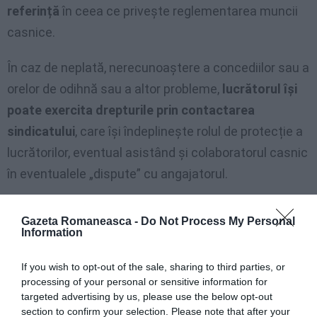
referință
în ceea ce privește reglementarea muncii
casnice.
În caz de neplată, nerecunoaștere a concediilor sau a
orelor de odihnă sau a altor probleme,
lucrătorul își
poate exercita drepturile prin contactarea
sindicatului
, care își îndeplinește rolul de protecție a
lucrătorilor, eventual asistând și colaboratorul casnic
în eventualele „dispute” cu angajatorul.
Cu ajutorul sindicatului, se va putea verifica, de
Gazeta Romaneasca -
Do Not Process My Personal
exemplu, dacă nivelul de clasificare al cuiva este
Information
respectat, dacă a fost recunoscut salariul prevăzut
If you wish to opt-out of the sale, sharing to third parties, or
de CNL, dacă s-au plătit contribuțiile aferente și orice
processing of your personal or sensitive information for
altă întrebare privind pozitia cuiva
targeted advertising by us, please use the below opt-out
section to confirm your selection. Please note that after your