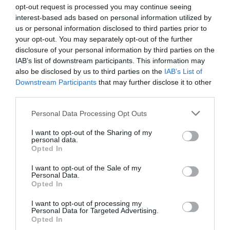
opt-out request is processed you may continue seeing
Cum se desfășoară procedura dacă doriți
interest-based ads based on personal information utilized by
să vă protejați împotriva angajatorului:
us or personal information disclosed to third parties prior to
your opt-out. You may separately opt-out of the further
disclosure of your personal information by third parties on the
În primul rând, se are în vedere o primă fază, definită
IAB’s list of downstream participants. This information may
de
conciliere
, care urmărește găsirea unei soluții
also be disclosed by us to third parties on the
IAB’s List of
Downstream Participants
that may further disclose it to other
comune între cele două părți (angajat și angajator).
third parties.
Dacă, în schimb, nu se poate ajunge la un acord, va fi
Personal Data Processing Opt Outs
necesar să se procedeze judiciar prin contactarea
I want to opt-out of the Sharing of my
personal data.
Judecătorului Muncii
.
Opted In
Articol realizat pentru
Stranieri in Italia
de:
Federica
I want to opt-out of the Sale of my
Personal Data.
Merlo
, avocat
Opted In
I want to opt-out of processing my
➡
ISEE: pentru ce este necesar și cum să-l
Personal Data for Targeted Advertising.
Opted In
cereți. Expertul răspunde