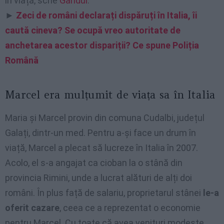
în viață, scrie
Gândul
.
►
Zeci de români declarați dispăruți în Italia, îi
caută cineva? Se ocupă vreo autoritate de
anchetarea acestor dispariții? Ce spune Poliția
Română
Marcel era mulțumit de viața sa în Italia
Maria și Marcel provin din comuna Cudalbi, județul
Galați, dintr-un med. Pentru a-și face un drum în
viață, Marcel a plecat să lucreze în Italia în 2007.
Acolo, el s-a angajat ca cioban la o stână din
provincia Rimini, unde a lucrat alături de alți doi
români. În plus față de salariu, proprietarul stânei
le-a
oferit cazare
, ceea ce a reprezentat o economie
pentru Marcel. Cu toate că avea venituri modeste,