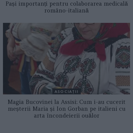
Pași importanți pentru colaborarea medicală
româno-italiană
ASOCIAŢII
Magia Bucovinei la Assisi: Cum i-au cucerit
meșterii Maria și Ion Gorban pe italieni cu
arta încondeierii ouălor