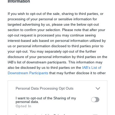
Information
dispărut, că au căutat împreună cu patronul stânei
timp de două zile, dar nu l-au găsit. În mod
If you wish to opt-out of the sale, sharing to third parties, or
processing of your personal or sensitive information for
surprinzător,
Marcel nu s-a mai întors la dormitorul
targeted advertising by us, please use the below opt-out
unde locuia împreună cu ceilalți ciobani.
section to confirm your selection. Please note that after your
opt-out request is processed you may continue seeing
În urma acestei știri devastatoare, Maria a fost
interest-based ads based on personal information utilized by
us or personal information disclosed to third parties prior to
internată în spital de urgență din cauza stresului și a
your opt-out. You may separately opt-out of the further
șocului. Din păcate, ea a pierdut și copilul pe care îl
disclosure of your personal information by third parties on the
IAB’s list of downstream participants. This information may
purta, deoarece era însărcinată în 5 luni.
also be disclosed by us to third parties on the
IAB’s List of
Downstream Participants
that may further disclose it to other
third parties.
Maria Crăciun își caută fratele Marcel
Carp
– Solicitări la autorități
Personal Data Processing Opt Outs
I want to opt-out of the Sharing of my
Maria a încercat să obțină ajutor din partea
personal data.
Opted In
autorităților române și a consulatului român la
Bologna, Italia, dar nu a primit informații concrete