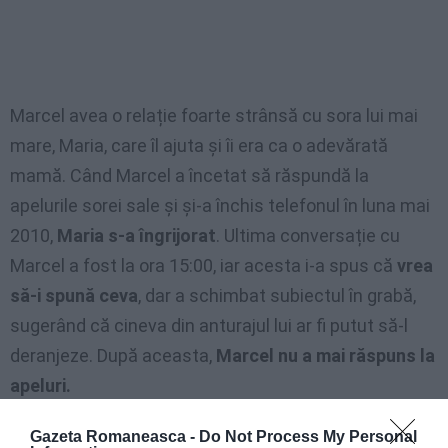
Marcel avea o relație foarte strânsă cu sora lui mai
mare, Maria, care îl ajuta și îi era ca o adevărată
mamă. Când Marcel a încetat să răspundă la
apelurile sorei sale și și-a închis telefonul în luna mai
2010,
Maria s-a îngrijorat
. Ultima conversație cu
Marcel a fost la ora 15:00, iar acesta i-a spus că
vrea
să-i spună ceva
, dar a schimbat subiectul în grabă,
sugerând că cineva din anturajul lui ar fi putut să-l
deranjeze. După aceasta,
Marcel nu a mai răspuns la
apeluri.
Colegii lui au informat-o pe Maria că Marcel a
Gazeta Romaneasca -
Do Not Process My Personal