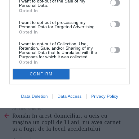
I want to opt-out of the Sale of my
Personal Data.
despre dispariția fratelui său. Cu cinci ani în urmă,
i s-
Opted In
a luat o probă de ADN
pentru a verifica un cadavru
I want to opt-out of processing my
găsit, dar acesta nu era al lui Marcel.
Personal Data for Targeted Advertising.
Opted In
Cu toate obstacolele și lipsa de sprijin din partea
I want to opt-out of Collection, Use,
Retention, Sale, and/or Sharing of my
autorităților,
Maria nu renunță la speranța de a-și
Personal Data that Is Unrelated with the
Purposes for which it was collected.
regăsi fratele
. Ea speră că, într-o zi, va primi
Opted In
informații despre soarta lui Marcel și că misterul
CONFIRM
dispariției sale va fi dezlegat.
ROMANI IN ITALIA
Data Deletion
Data Access
Privacy Policy
Articolul anterior
See
Român în arest domiciliar, a ucis cu
more
mașina un copil de 13 ani, nu avea carnet
și a fugit de la locul accidentului
Următorul articol