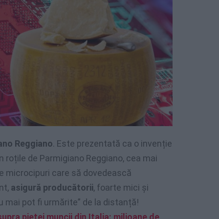
iano Reggiano
. Este prezentată ca o invenție
 În roțile de Parmigiano Reggiano, cea mai
se microcipuri care să dovedească
nt,
asigură producătorii
, foarte mici și
u mai pot fi urmărite” de la distanță!
supra pieței muncii din Italia: milioane de