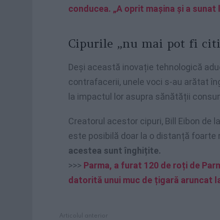
conducea. „A oprit mașina și a sunat 
Cipurile „nu mai pot fi cit
Deși această inovație tehnologică aduc
contrafacerii, unele voci s-au arătat îng
la impactul lor asupra sănătății consum
Creatorul acestor cipuri, Bill Eibon de l
este posibilă doar la o distanță foarte
acestea sunt înghițite.
>>>
Parma, a furat 120 de roți de Par
datorită unui muc de țigară aruncat la
Articolul anterior
See