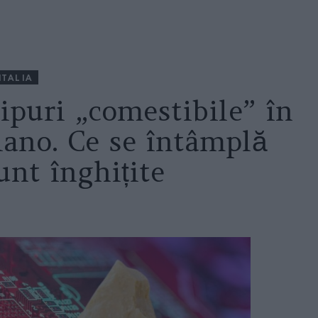
ITALIA
puri „comestibile” în
ano. Ce se întâmplă
unt înghițite