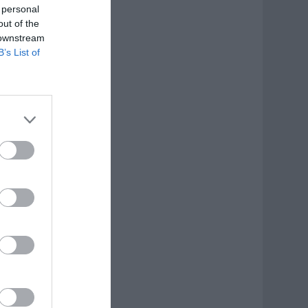
 personal
out of the
 downstream
B’s List of