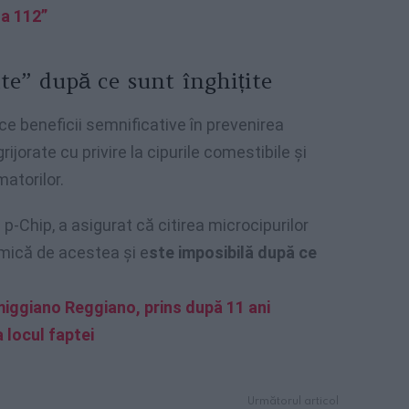
la 112”
ite” după ce sunt înghițite
e beneficii semnificative în prevenirea
rijorate cu privire la cipurile comestibile și
atorilor.
a p-Chip, a asigurat că citirea microcipurilor
 mică de acestea și e
ste imposibilă după ce
miggiano Reggiano, prins după 11 ani
 locul faptei
Următorul articol