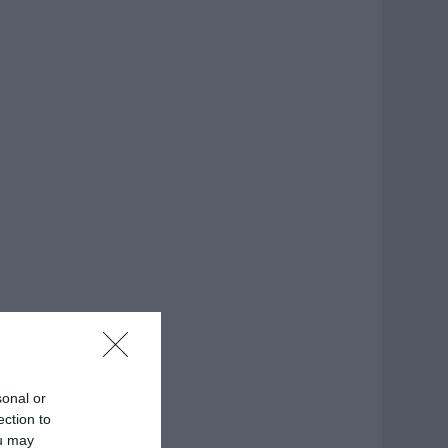
sonal or
ection to
ou may