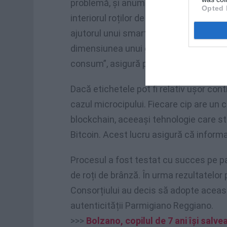
problemă, și anume
microcipurile come
Opted 
interiorul roților de Parmigiano Reggiano
ajutorul unui smartphone sau a unui dis
dimensiunea unui grăunte de nisip, est
consum”, asigură producătorii.
Dacă etichetele pot fi relativ ușor cont
cazul microcipului. Fiecare cip are un 
blockchain, aceeași tehnologie care st
Bitcoin. Acest lucru asigură că informa
Procesul a fost testat cu succes pe pa
de roți de brânză. În urma rezultatelor
Consorțiului au decis să adopte aceast
autenticității Parmigiano Reggiano.
>>>
Bolzano, copilul de 7 ani își salve