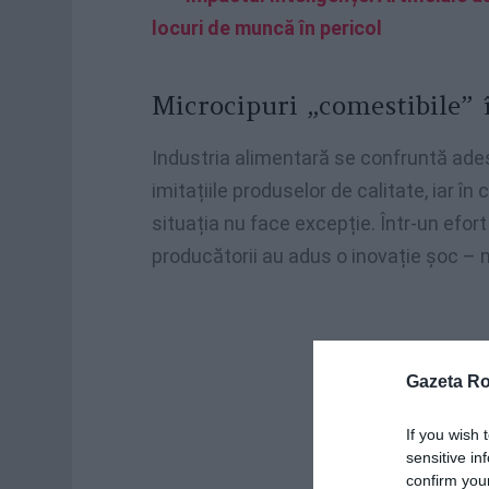
locuri de muncă în pericol
Microcipuri „comestibile”
Industria alimentară se confruntă ade
imitațiile produselor de calitate, iar î
situația nu face excepție. Într-un efo
producătorii au adus o inovație șoc – 
Gazeta R
If you wish 
sensitive in
confirm you