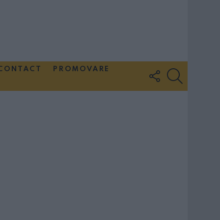
CONTACT
PROMOVARE
FOLLOW
SEARCH
US
Couple Photoshoot Paris