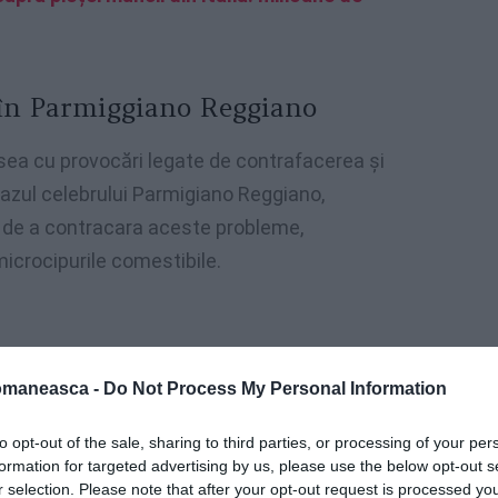
 în Parmiggiano Reggiano
sea cu provocări legate de contrafacerea și
n cazul celebrului Parmigiano Reggiano,
rt de a contracara aceste probleme,
microcipurile comestibile.
omaneasca -
Do Not Process My Personal Information
to opt-out of the sale, sharing to third parties, or processing of your per
formation for targeted advertising by us, please use the below opt-out s
r selection. Please note that after your opt-out request is processed y