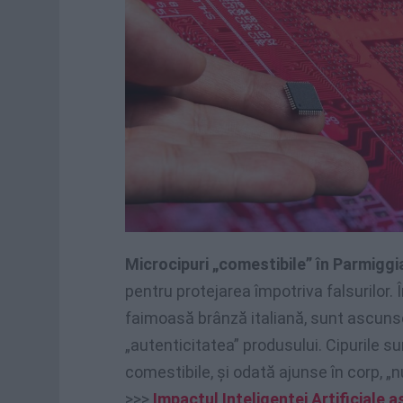
Microcipuri „comestibile” în Parmigg
pentru protejarea împotriva falsurilor.
faimoasă brânză italiană, sunt ascun
„autenticitatea” produsului. Cipurile su
comestibile, și odată ajunse în corp, „n
>>>
Impactul Inteligenței Artificiale a