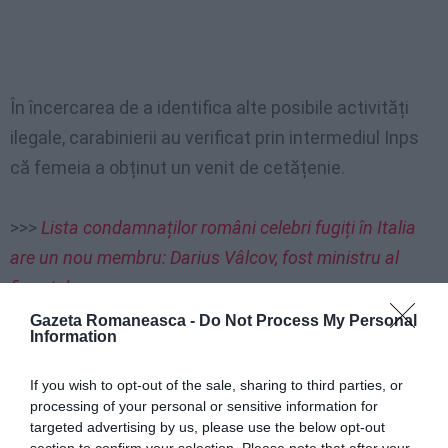
În încercarea de a identifica alte posibile activități
ilegale, carabinierii au verificat prin intermediul Inps
că femeia a obținut un venit de cetățenie.
>>>
Lista condamnaților români celebri fugiți în Italia
are un nou membru: Darius Vâlcov, fost ministru al
finanțelor
Gazeta Romaneasca -
Do Not Process My Personal
Information
25.000 pe un cont de pariuri
If you wish to opt-out of the sale, sharing to third parties, or
Cu toate acestea, aceasta omisese să declare
processing of your personal or sensitive information for
targeted advertising by us, please use the below opt-out
printre componentele patrimoniului său – potrivit
section to confirm your selection. Please note that after your