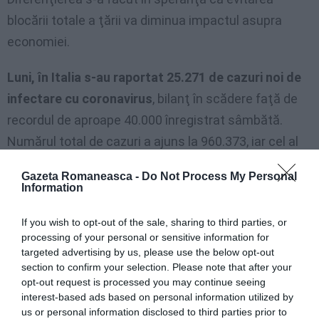
blocării totale a ţării va diminua impactul asupra
economiei.
Luni, în Italia s-au raportat 25.271 de cazuri noi de
infectare cu coronavirus
, bilanţ în scădere faţă de
recordul de aproape 40.000 înregistrat sâmbătă.
Numărul total de cazuri a ajuns la 960.373, iar cel al
deceselor, în creştere cu 356, la 41.750.
Gazeta Romaneasca -
Do Not Process My Personal
Information
If you wish to opt-out of the sale, sharing to third parties, or
processing of your personal or sensitive information for
targeted advertising by us, please use the below opt-out
section to confirm your selection. Please note that after your
opt-out request is processed you may continue seeing
interest-based ads based on personal information utilized by
us or personal information disclosed to third parties prior to