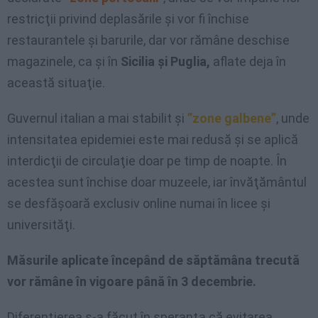
restricţii privind deplasările şi vor fi închise
restaurantele şi barurile, dar vor rămâne deschise
magazinele, ca şi în
Sicilia şi Puglia,
aflate deja în
această situaţie.
Guvernul italian a mai stabilit şi
”zone galbene”
, unde
intensitatea epidemiei este mai redusă şi se aplică
interdicţii de circulaţie doar pe timp de noapte. În
acestea sunt închise doar muzeele, iar învăţământul
se desfăşoară exclusiv online numai în licee şi
universităţi.
Măsurile aplicate începând de săptămâna trecută
vor rămâne în vigoare până în 3 decembrie.
Diferenţierea s-a făcut în speranţa că evitarea