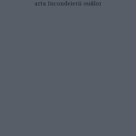
arta încondeierii ouălor