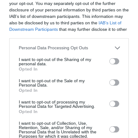
your opt-out. You may separately opt-out of the further
disclosure of your personal information by third parties on the
IAB’s list of downstream participants. This information may
also be disclosed by us to third parties on the
IAB’s List of
Downstream Participants
that may further disclose it to other
third parties.
Personal Data Processing Opt Outs
I want to opt-out of the Sharing of my
personal data.
Opted In
I want to opt-out of the Sale of my
Personal Data.
Opted In
I want to opt-out of processing my
Personal Data for Targeted Advertising.
Opted In
STIRI DIASPORA
STIRI ITALIA
I want to opt-out of Collection, Use,
Retention, Sale, and/or Sharing of my
Personal Data that Is Unrelated with the
Articolul anterior
See
Purposes for which it was collected.