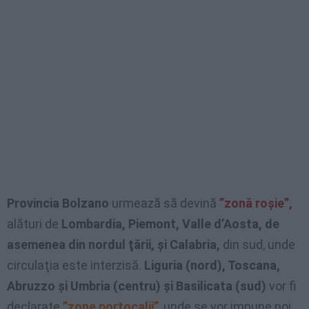
Provincia Bolzano
urmează să devină
”zonă roşie”,
alături de
Lombardia, Piemont, Valle d’Aosta, de
asemenea din nordul ţării, şi Calabria,
din sud, unde
circulaţia este interzisă.
Liguria (nord), Toscana,
Abruzzo şi Umbria (centru) şi Basilicata (sud)
vor fi
declarate
”zone portocalii”
, unde se vor impune noi