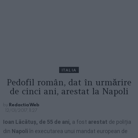
ITALIA
Pedofil român, dat în urmărire
de cinci ani, arestat la Napoli
by
Redactia Web
12/01/2017, 11:27
Ioan Lăcătuș, de 55 de ani,
a fost
arestat
de poliția
din
Napoli
în executarea unui mandat european de