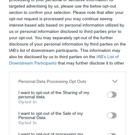
targeted advertising by us, please use the below opt-out
Roma, familie de români și-a vândut copila unui
section to confirm your selection. Please note that after your
opt-out request is processed you may continue seeing
pedofil
interest-based ads based on personal information utilized by
us or personal information disclosed to third parties prior to
Preot din Spania acuzat de PEDOFILIE. Victime, trei
your opt-out. You may separately opt-out of the further
disclosure of your personal information by third parties on the
copii români de 4,5 și 13 ani
IAB’s list of downstream participants. This information may
also be disclosed by us to third parties on the
IAB’s List of
Downstream Participants
that may further disclose it to other
Articolul anterior
See
third parties.
Iată violatorul în serie de la Padova.
more
Infirmierul român mai făcuse două victime
Personal Data Processing Opt Outs
Următorul articol
I want to opt-out of the Sharing of my
Corriere della Sera: Lecții de la un cerșetor
personal data.
Opted In
român. Petru Mitrică explică secretele
supraviețuirii pe stradă
I want to opt-out of the Sale of my
Personal Data.
Opted In
AȚI PUTEA DORI DE
I want to opt-out of processing my