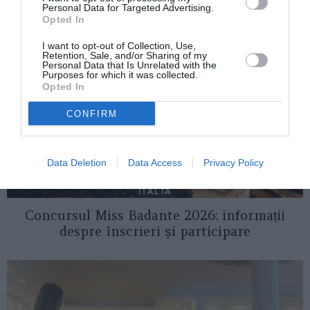
ASEMENEA
Personal Data for Targeted Advertising.
Opted In
I want to opt-out of Collection, Use,
Retention, Sale, and/or Sharing of my
Personal Data that Is Unrelated with the
Purposes for which it was collected.
Opted In
CONFIRM
Data Deletion
Data Access
Privacy Policy
ITALIA
Concursul Miss Badante 2026: informații
despre înscrieri și participare