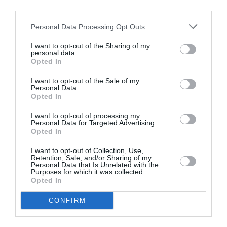
third parties.
combustibil în Italia. Cu toate acestea, aceste prețuri
ridicate la combustibil sunt, de asemenea, legate de
Personal Data Processing Opt Outs
numărul de vehicule. Datele furnizate de Banca
I want to opt-out of the Sharing of my
personal data.
Mondială au pus numărul de mașini în țară la 682 la
Opted In
1000 de locuitori.
I want to opt-out of the Sale of my
Personal Data.
STIRI ITALIA
Opted In
I want to opt-out of processing my
Articolul anterior
See
Personal Data for Targeted Advertising.
Lukașenko dezvăluie planurile lui Putin:
more
Opted In
„Ofensiva Rusiei până în Moldova”
I want to opt-out of Collection, Use,
Retention, Sale, and/or Sharing of my
Următorul articol
Personal Data that Is Unrelated with the
Italia, moldoveni înjunghiați de un
Purposes for which it was collected.
ucrainean, dispută despre războiul început
Opted In
de Rusia
CONFIRM