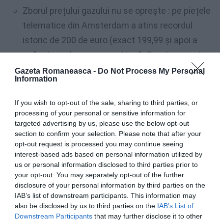
Zborul prețului gazului nu se oprește : pe piețele
telematice din Amsterdam a atins recordul
istoric de 200 de euro (exact 199,99 și apoi a
scăzut ușor) pe megawatt oră. Creșterea este
de 19% față de închiderea de ieri.
Gazeta Romaneasca -
Do Not Process My Personal
Information
Prețurile la combustibil în Italia sunt mult mai
If you wish to opt-out of the sale, sharing to third parties, or
ridicate, în general, față de alte țări europene, atât
processing of your personal or sensitive information for
pentru motorină, cât și pentru benzină.
targeted advertising by us, please use the below opt-out
section to confirm your selection. Please note that after your
opt-out request is processed you may continue seeing
Pompele de combustibil au înregistrat cel mai mare
interest-based ads based on personal information utilized by
preț anul trecut în luna iunie. Prețul cu amănuntul la
us or personal information disclosed to third parties prior to
your opt-out. You may separately opt-out of the further
un litru de benzină ajunsese la $ 1.93 și motorină la $
disclosure of your personal information by third parties on the
1.79.
IAB’s list of downstream participants. This information may
also be disclosed by us to third parties on the
IAB’s List of
Impozitarea ridicată influențează prețurile la
Downstream Participants
that may further disclose it to other