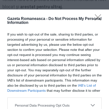
blocat şi
arestat pentru ultraj.
Gazeta Romaneasca -
Do Not Process My Personal
Information
Articolul anterior
See
Cerignola, focuri de pistol către locuinţa
more
românilor, doi răniţi
If you wish to opt-out of the sale, sharing to third parties, or
processing of your personal or sensitive information for
Următorul articol
targeted advertising by us, please use the below opt-out
Tată și fiu, suporteri ai echipei AS Roma,
section to confirm your selection. Please note that after your
accidentați mortal de un român. Totti:
opt-out request is processed you may continue seeing
”Sunteți îngerii noștri”
interest-based ads based on personal information utilized by
us or personal information disclosed to third parties prior to
your opt-out. You may separately opt-out of the further
disclosure of your personal information by third parties on the
AȚI PUTEA DORI DE
IAB’s list of downstream participants. This information may
ASEMENEA
also be disclosed by us to third parties on the
IAB’s List of
Downstream Participants
that may further disclose it to other
third parties.
Personal Data Processing Opt Outs