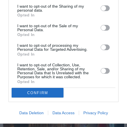
I want to opt-out of the Sharing of my
personal data.
Opted In
I want to opt-out of the Sale of my
Personal Data.
Opted In
ITALIA
I want to opt-out of processing my
Personal Data for Targeted Advertising.
Concursul Miss Badante 2026: informații
Opted In
despre înscrieri și participare
I want to opt-out of Collection, Use,
Retention, Sale, and/or Sharing of my
Personal Data that Is Unrelated with the
Purposes for which it was collected.
Opted In
CONFIRM
Data Deletion
Data Access
Privacy Policy