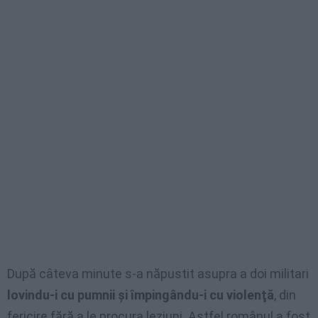
După câteva minute s-a năpustit asupra a doi militari
lovindu-i cu pumnii şi împingându-i cu violenţă
, din
fericire fără a le procura leziuni. Astfel românul a fost