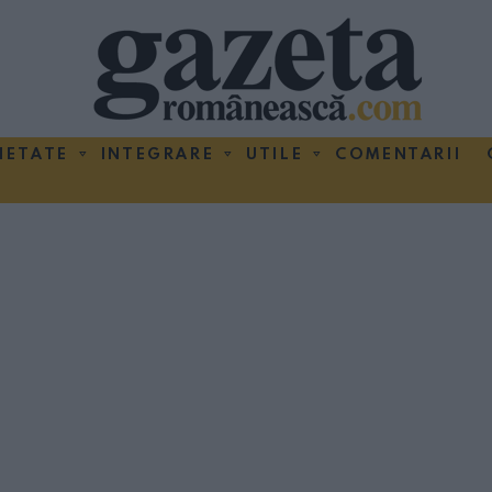
IETATE
INTEGRARE
UTILE
COMENTARII