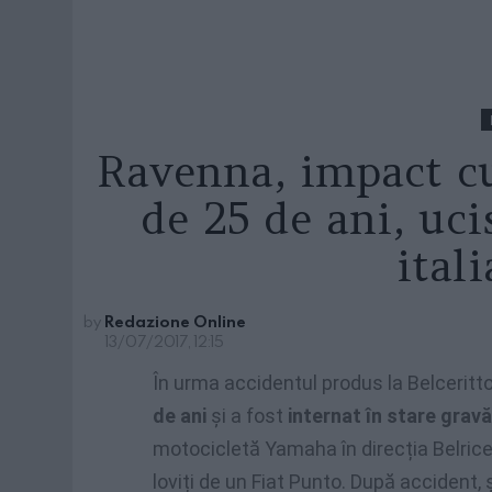
Ravenna, impact c
de 25 de ani, uci
ital
by
Redazione Online
13/07/2017, 12:15
În urma accidentul produs la Belceritt
de ani
și a fost
internat în stare gravă 
motocicletă Yamaha în direcția Belricet
loviți de un Fiat Punto. După accident, ș