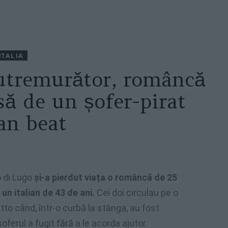
ITALIA
utremurător, româncă
să de un șofer-pirat
ian beat
o di Lugo
și-a pierdut viața o româncă de 25
un italian de 43 de ani.
Cei doi circulau pe o
to când, într-o curbă la stânga, au fost
oferul a fugit fără a le acorda ajutor.