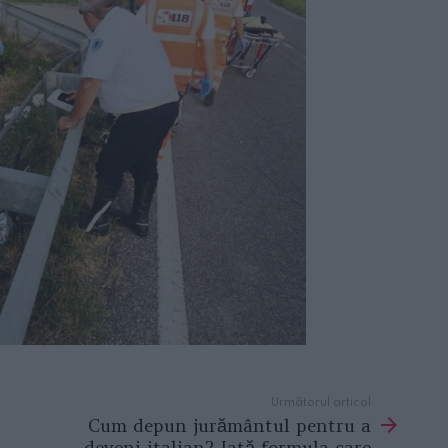
Următorul articol
Cum depun jurământul pentru a
deveni italian? Iată formula care