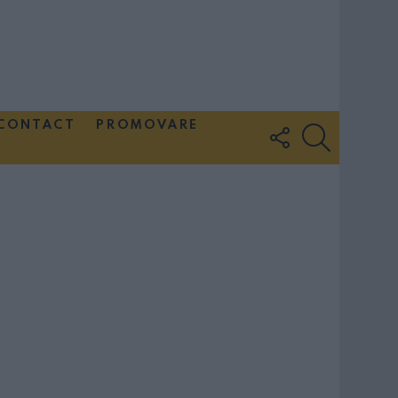
CONTACT
PROMOVARE
FOLLOW
SEARCH
US
Couple Photoshoot Paris