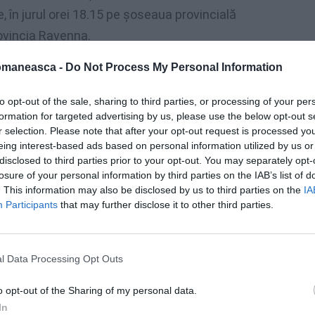
ie, în jurul orei 18.15 pe șoseaua provincială
rovincia Ravenna.
omaneasca -
Do Not Process My Personal Information
i și apoi
arestat un tânăr de 29 de ani din
zat de omor voluntar și vătămare corporală
to opt-out of the sale, sharing to third parties, or processing of your per
formation for targeted advertising by us, please use the below opt-out s
r selection. Please note that after your opt-out request is processed y
eing interest-based ads based on personal information utilized by us or
rificată. Potrivit unei prime reconstituiri,
disclosed to third parties prior to your opt-out. You may separately opt-
na și motocicleta, care circulau în aceeași
losure of your personal information by third parties on the IAB’s list of
curbă la stânga.
Motocicleta are semnele
. This information may also be disclosed by us to third parties on the
IA
Participants
that may further disclose it to other third parties.
identului s-au oprit imediat automobiliști
l Data Processing Opt Outs
locului a intervenit o ambulanță a cărei
opter de la Ravenna Soccorso. Din păcate
o opt-out of the Sharing of my personal data.
In
ic de făcut. Bărbatul de 43 de ani care