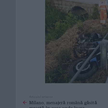
Articolul anterior
See
Milano, menajeră română găsită
more
moartă în casa unde lucra,