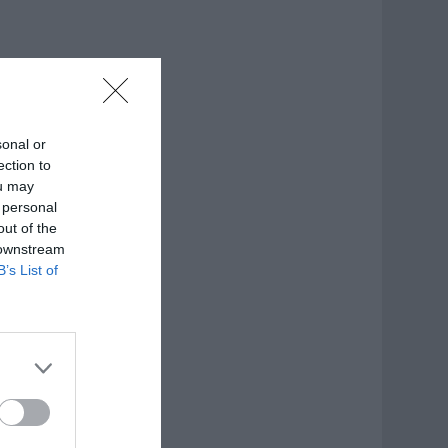
sonal or
ection to
ou may
 personal
out of the
 downstream
B’s List of