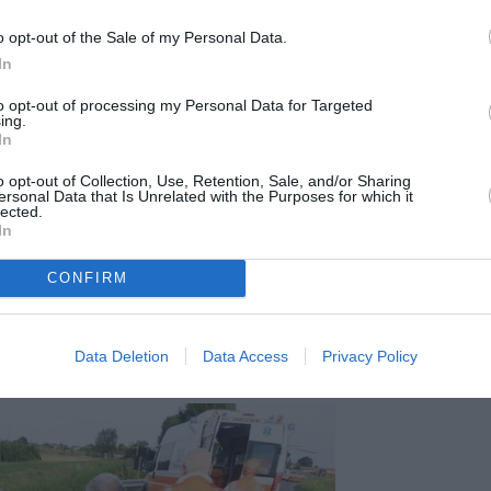
Bernardino, a fost urcat în elicopter
o opt-out of the Sale of my Personal Data.
metri de ambulanță) și apoi a fost transportat
In
e Traumatologie de la Bufalini.
to opt-out of processing my Personal Data for Targeted
ing.
In
-pirat, care
a dat imediat rezultate.
reținut un tânăr de 29 de ani din Fusignano, o
o opt-out of Collection, Use, Retention, Sale, and/or Sharing
ersonal Data that Is Unrelated with the Purposes for which it
t dus la cazarmă pentru a fi audiat.
lected.
In
mor rutier și vătămare corporală gravă.
CONFIRM
și s-a descoperit că bărbatul a urcat la
grame pe litru, cu mult superioară celei
Data Deletion
Data Access
Privacy Policy
actualmente la închisoare.