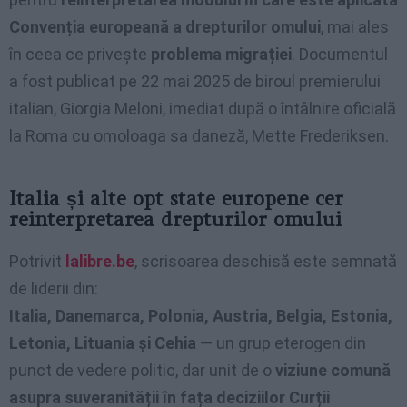
Convenția europeană a drepturilor omului
, mai ales
în ceea ce privește
problema migrației
. Documentul
a fost publicat pe 22 mai 2025 de biroul premierului
italian, Giorgia Meloni, imediat după o întâlnire oficială
la Roma cu omoloaga sa daneză, Mette Frederiksen.
Italia și alte opt state europene cer
reinterpretarea drepturilor omului
Potrivit
lalibre.be
, scrisoarea deschisă este semnată
de liderii din:
Italia, Danemarca, Polonia, Austria, Belgia, Estonia,
Letonia, Lituania și Cehia
— un grup eterogen din
punct de vedere politic, dar unit de o
viziune comună
asupra suveranității în fața deciziilor Curții