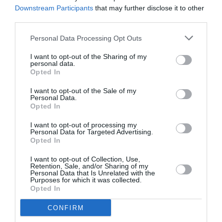
Downstream Participants
that may further disclose it to other
Cazul a fost trimis spre evaluare
Curții Europene de
third parties.
Justiție
, care nu a emis încă o decizie oficială.
Personal Data Processing Opt Outs
>>> Citiți și:
Surpriză despre Paolo Bonolis: Are
origini românești? Adevărul despre părinții
I want to opt-out of the Sharing of my
personal data.
prezentatorului – VIDEO
Opted In
I want to opt-out of the Sale of my
Personal Data.
Un semnal pentru Europa sau o fisură în
Opted In
unitate?
I want to opt-out of processing my
Personal Data for Targeted Advertising.
Apelul celor nouă state ar putea marca începutul
Opted In
unei
repoziționări majore
în cadrul Uniunii Europene
I want to opt-out of Collection, Use,
Retention, Sale, and/or Sharing of my
și al Consiliului Europei. Pe fondul presiunii migratorii
Personal Data that Is Unrelated with the
Purposes for which it was collected.
și al tensiunilor ideologice, tot mai multe guverne cer
Opted In
mai multă autonomie în fața instituțiilor europene
CONFIRM
de protecție a drepturilor.