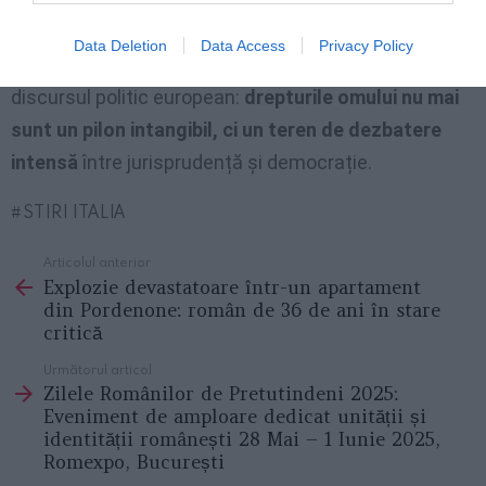
Deși această inițiativă nu vizează eliminarea
Data Deletion
Data Access
Privacy Policy
Convenției, ea reflectă o
schimbare de ton
în
discursul politic european:
drepturile omului nu mai
sunt un pilon intangibil, ci un teren de dezbatere
intensă
între jurisprudență și democrație.
STIRI ITALIA
Articolul anterior
See
Explozie devastatoare într-un apartament
more
din Pordenone: român de 36 de ani în stare
critică
Următorul articol
Zilele Românilor de Pretutindeni 2025:
Eveniment de amploare dedicat unității și
identității românești 28 Mai – 1 Iunie 2025,
Romexpo, București