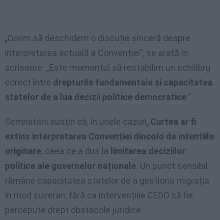
„Dorim să deschidem o discuție sinceră despre
interpretarea actuală a Convenției”, se arată în
scrisoare. „Este momentul să restabilim un echilibru
corect între
drepturile fundamentale și capacitatea
statelor de a lua decizii politice democratice
.”
Semnatarii susțin că, în unele cazuri,
Curtea ar fi
extins interpretarea Convenției dincolo de intențiile
originare
, ceea ce a dus la
limitarea deciziilor
politice ale guvernelor naționale
. Un punct sensibil
rămâne capacitatea statelor de a gestiona migrația
în mod suveran, fără ca intervențiile CEDO să fie
percepute drept obstacole juridice.