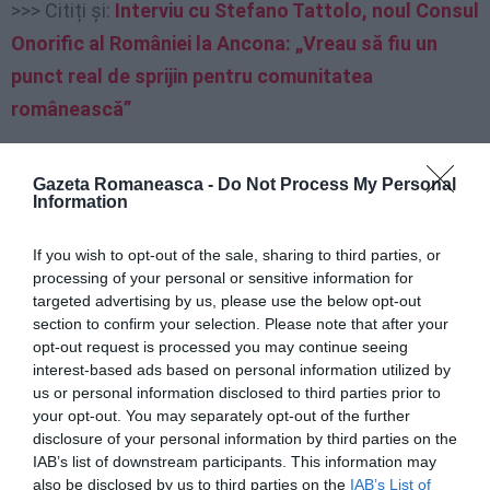
>>> Citiți și:
Interviu cu Stefano Tattolo, noul Consul
Onorific al României la Ancona: „Vreau să fiu un
punct real de sprijin pentru comunitatea
românească”
Proiectul centrelor de detenție din
Gazeta Romaneasca -
Do Not Process My Personal
Information
Albania, blocat
If you wish to opt-out of the sale, sharing to third parties, or
Italia, sub conducerea guvernului de dreapta condus
processing of your personal or sensitive information for
de Meloni, a încercat să implementeze o soluție
targeted advertising by us, please use the below opt-out
radicală:
deportarea migranților în centre special
section to confirm your selection. Please note that after your
opt-out request is processed you may continue seeing
amenajate în Albania
. Însă această inițiativă s-a lovit
interest-based ads based on personal information utilized by
de
numeroase obstacole legale
, iar mai mulți
us or personal information disclosed to third parties prior to
your opt-out. You may separately opt-out of the further
judecători italieni au refuzat să valideze reținerea
disclosure of your personal information by third parties on the
migranților pe teritoriul albanez.
IAB’s list of downstream participants. This information may
also be disclosed by us to third parties on the
IAB’s List of