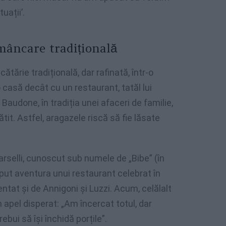
uații’.
mâncare tradițională
ucătărie tradițională, dar rafinată, într-o
asă decât cu un restaurant, tatăl lui
 Baudone, în tradiția unei afaceri de familie,
gătit. Astfel, aragazele riscă să fie lăsate
rselli, cunoscut sub numele de „Bibe” (în
ceput aventura unui restaurant celebrat în
tat și de Annigoni și Luzzi. Acum, celălalt
 apel disperat: „Am încercat totul, dar
rebui să își închidă porțile”.