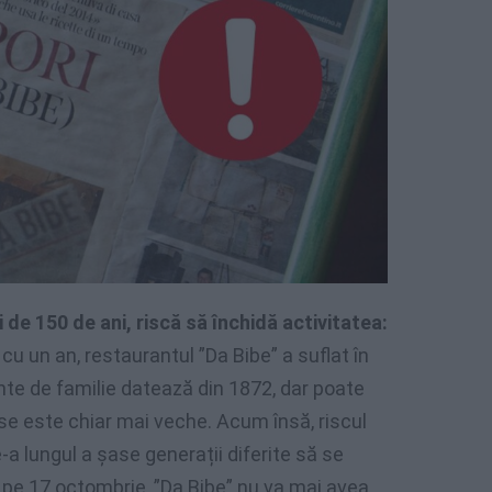
i de 150 de ani, riscă să închidă activitatea:
cu un an, restaurantul ”Da Bibe” a suflat în
te de familie datează din 1872, dar poate
Asse este chiar mai veche. Acum însă, riscul
a lungul a șase generații diferite să se
 pe 17 octombrie, ”Da Bibe” nu va mai avea