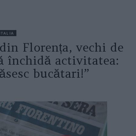
ITALIA
din Florența, vechi de
ă închidă activitatea:
ăsesc bucătari!”