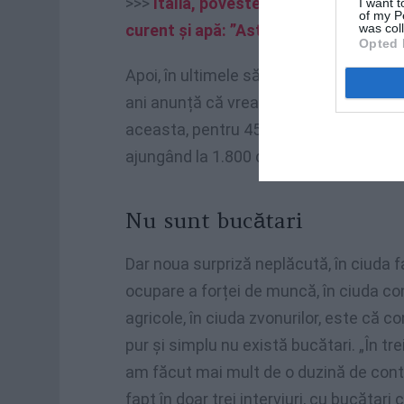
>>>
Italia, povestea unei familii de ro
I want t
of my P
was col
curent și apă: ”Asta e toată casa no
Opted 
Apoi, în ultimele săptămâni, dușul rece
ani anunță că vrea să-și schimbe viața.
aceasta, pentru 45 de ore pe săptămână
ajungând la 1.800 de euro în timpul veri
Nu sunt bucătari
Dar noua surpriză neplăcută, în ciuda f
ocupare a forței de muncă, în ciuda con
agricole, în ciuda zvonurilor, este că c
pur și simplu nu există bucătari. „În t
am făcut mai mult de o duzină de cont
fapt în doar trei interviuri, cu bucăta