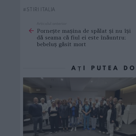
STIRI ITALIA
Articolul anterior
See
Pornește mașina de spălat și nu își
more
dă seama că fiul ei este înăuntru:
bebeluș găsit mort
AȚI PUTEA D