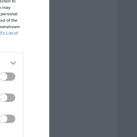
ection to
ou may
 personal
out of the
 downstream
B’s List of