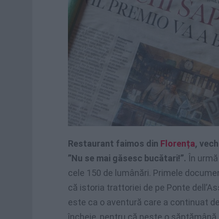
Restaurant faimos din
Florența
, vech
”Nu se mai găsesc bucătari!”.
În urmă 
cele 150 de lumânări. Primele documen
că istoria trattoriei de pe Ponte dell’
este ca o aventură care a continuat de-
încheie, pentru că peste o săptămână,