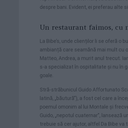
despre bani. Evident, ei preferau alte sit
Un restaurant faimos, cu 
La Bibe’s, unde clienților li se oferă o b
ambianță care seamănă mai mult cu o c
Matteo, Andrea, a murit anul trecut. Iar
s-a specializat în ospitalitate și nu în 
goale.
Stră-străbunicul Guido Affortunato Sca
latină, „băutură”), a fost cel care a în
poemul omonim al lui Montale și frecven
Guido, „nepotul cuaternar”, lansează un
trebuie să cer ajutor, altfel Da Bibe va t