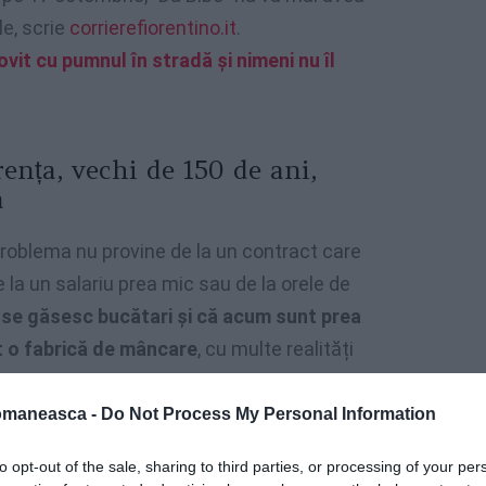
le, scrie
corrierefiorentino.it
.
lovit cu pumnul în stradă și nimeni nu îl
ența, vechi de 150 de ani,
a
roblema nu provine de la un contract care
e la un salariu prea mic sau de la orele de
 se găsesc bucătari și că acum sunt prea
t o fabrică de mâncare
, cu multe realități
într-o clipită. Dar, de fapt, cei care știu să
omaneasca -
Do Not Process My Personal Information
to opt-out of the sale, sharing to third parties, or processing of your per