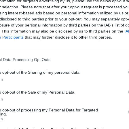
formation for targeted advertising by us, please use the below opt-out s
r selection. Please note that after your opt-out request is processed y
eing interest-based ads based on personal information utilized by us or
disclosed to third parties prior to your opt-out. You may separately opt-
losure of your personal information by third parties on the IAB’s list of
. This information may also be disclosed by us to third parties on the
IA
Participants
that may further disclose it to other third parties.
l Data Processing Opt Outs
o opt-out of the Sharing of my personal data.
umită pentru frigărui, bibilică, iepure, dar și
In
de zmeură, iar iarna de radicchio și miere,
o opt-out of the Sale of my Personal Data.
nd Baudone a început să caute un nou ajutor
In
d de la 1.200 de euro net pe lună, pentru 35
to opt-out of processing my Personal Data for Targeted
u poate fi găsit. Iar restaurantul a fost
ing.
In
 această vară aglomerată.