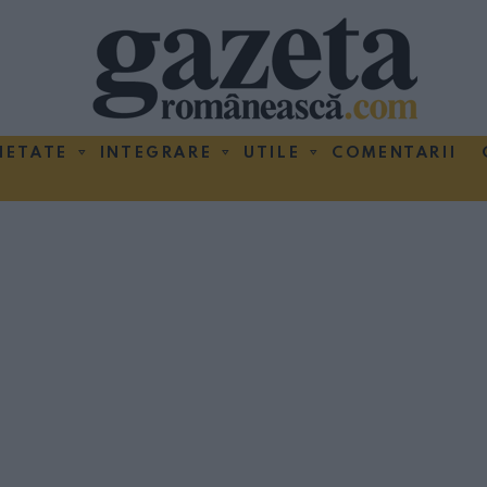
IETATE
INTEGRARE
UTILE
COMENTARII