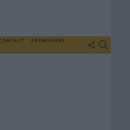
CONTACT
PROMOVARE
FOLLOW
SEARCH
US
Couple Photoshoot Paris