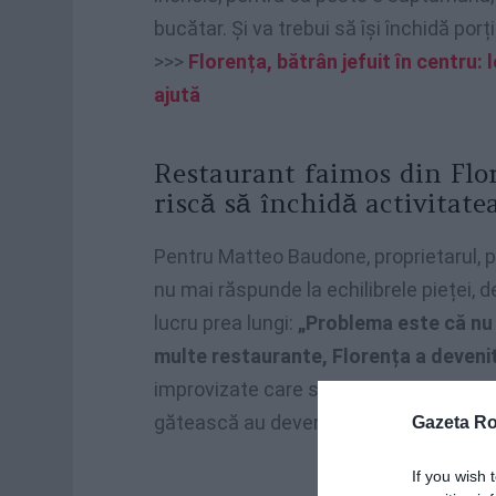
bucătar. Și va trebui să își închidă porți
>>>
Florența, bătrân jefuit în centru: 
ajută
Restaurant faimos din Flor
riscă să închidă activitate
Pentru Matteo Baudone, proprietarul, p
nu mai răspunde la echilibrele pieței, d
lucru prea lungi:
„Problema este că nu
multe restaurante, Florența a deveni
improvizate care se deschid și se închid 
gătească au devenit o marfă rară”.
Gazeta R
If you wish 