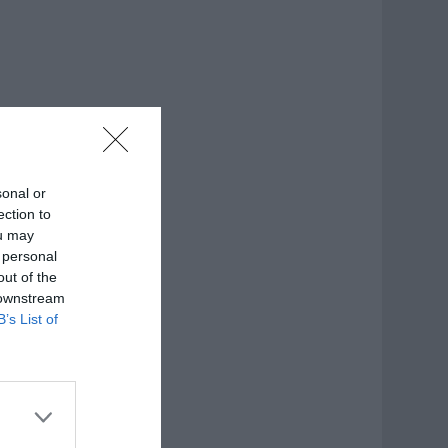
sonal or
ection to
ou may
 personal
out of the
 downstream
B’s List of