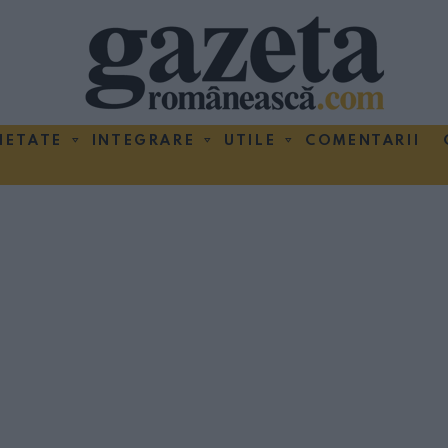
IETATE
INTEGRARE
UTILE
COMENTARII