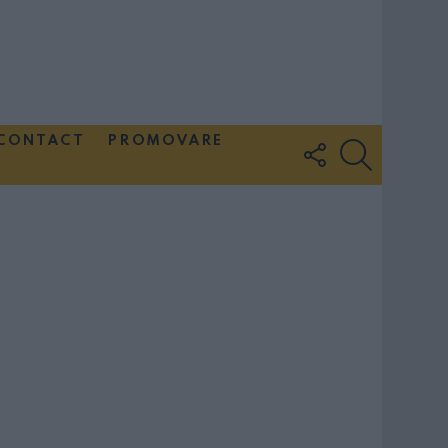
CONTACT
PROMOVARE
FOLLOW
SEARCH
US
Couple Photoshoot Paris