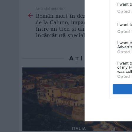
I want t
Articolul anterior
See
Opted 
Român mort în dezastrul feroviar
more
de la Caluno, impact devastator
I want t
între un tren și un TIR cu
Opted 
încărcătură specială. VIDEO
I want 
Advertis
Opted 
AȚI PUTEA D
I want t
of my P
was col
Opted 
ITALIA