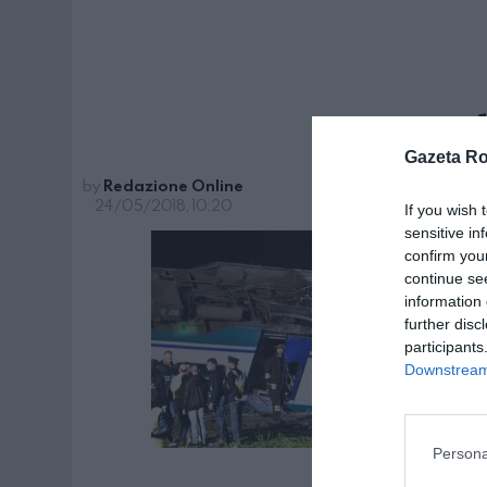
ca
Gazeta R
by
Redazione Online
24/05/2018, 10:20
If you wish 
sensitive in
confirm you
continue se
information 
further disc
participants
Downstream 
Persona