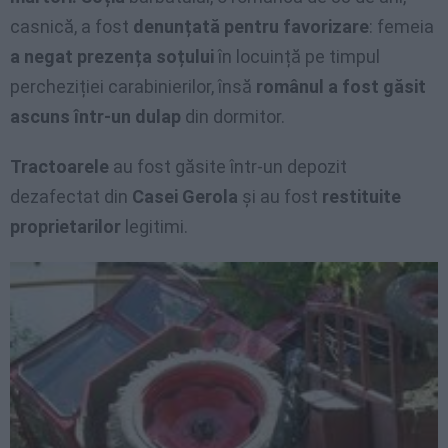
casnică, a fost
denunțată pentru favorizare
: femeia
a negat prezența soțului
în locuință pe timpul
percheziției carabinierilor, însă
românul a fost găsit
ascuns într-un dulap
din dormitor.
Tractoarele
au fost găsite într-un depozit
dezafectat din
Casei Gerola
și au fost
restituite
proprietarilor
legitimi.