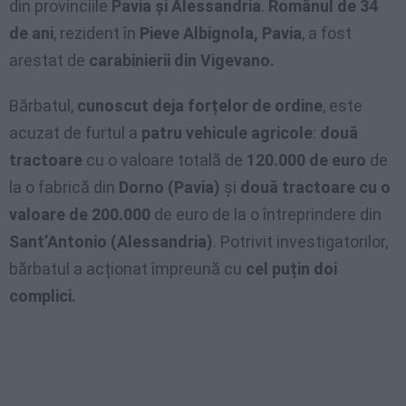
din provinciile
Pavia și Alessandria
.
Românul de 34
de ani
, rezident în
Pieve Albignola, Pavia
, a fost
arestat de
carabinierii din Vigevano.
Bărbatul,
cunoscut deja forțelor de ordine
, este
acuzat de furtul a
patru vehicule agricole
:
două
tractoare
cu o valoare totală de
120.000 de euro
de
la o fabrică din
Dorno (Pavia)
și
două tractoare cu o
valoare de 200.000
de euro de la o întreprindere din
Sant’Antonio (Alessandria)
. Potrivit investigatorilor,
bărbatul a acționat împreună cu
cel puțin doi
complici.