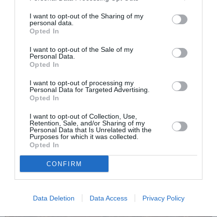
românce de 18 ani
I want to opt-out of the Sharing of my
personal data.
Opted In
Articolul anterior
See
I want to opt-out of the Sale of my
Personal Data.
Reuşita unui tânăr român din Montreal.
more
Opted In
Emil Cotrigasanu, în spectacole cu „La voix
junior”
I want to opt-out of processing my
Personal Data for Targeted Advertising.
Următorul articol
Opted In
Aproape 300 de români țepuiți la Viena.
I want to opt-out of Collection, Use,
”Revelion de neuitat” transformat în
Retention, Sale, and/or Sharing of my
coșmar
Personal Data that Is Unrelated with the
Purposes for which it was collected.
Opted In
AȚI PUTEA DORI DE
CONFIRM
ASEMENEA
Data Deletion
Data Access
Privacy Policy