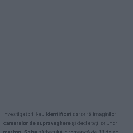
Investigatorii l-au
identificat
datorită imaginilor
camerelor de supraveghere
și declarațiilor unor
martori.
Soția
bărbatului, o româncă de 33 de ani,