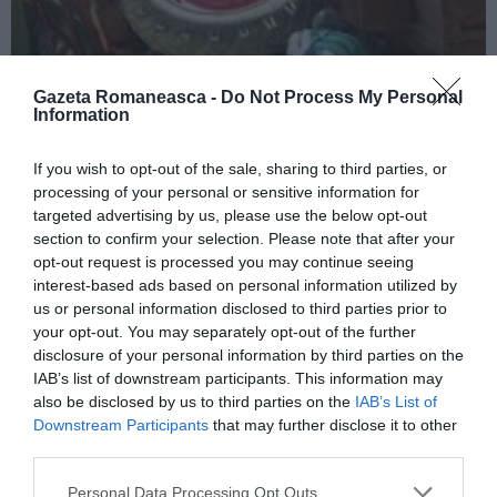
Gazeta Romaneasca -
Do Not Process My Personal
Information
If you wish to opt-out of the sale, sharing to third parties, or
processing of your personal or sensitive information for
CITEȘTE ȘI:
targeted advertising by us, please use the below opt-out
section to confirm your selection. Please note that after your
Italia, furau hainele de la Caritas destinate
opt-out request is processed you may continue seeing
săracilor: doi români, tată și fiu, surprinși cu 500 de
interest-based ads based on personal information utilized by
us or personal information disclosed to third parties prior to
saci de marfă
your opt-out. You may separately opt-out of the further
disclosure of your personal information by third parties on the
Duceau în România tractoare, motocositoare și
IAB’s list of downstream participants. This information may
also be disclosed by us to third parties on the
IAB’s List of
panouri fotovoltaice, toate furate. Opt persoane
Downstream Participants
that may further disclose it to other
arestate
third parties.
Personal Data Processing Opt Outs
Vicenza, autostop cu tâlhărie, arestate două