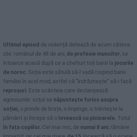
Ultimul episod
de violență datează de acum câteva
zile: românul de 48 de ani,
de profesie muncitor
, se
întoarce acasă după ce a cheltuit toți banii la
jocurile
de noroc
. Soția este sătulă să-l vadă risipind banii
familiei în acel mod, astfel că ”îndrăznește” să-i facă
reproșuri
. Este scânteia care declanșează
agresiunile: soțul se
năpustește furios asupra
soției,
o prinde de brațe, o împinge, o trântește la
pământ și începe să o
lovească cu picioarele.
Totul
în fața copiilor.
Cel mai mic, de
numai 8 ani
, rămâne
împietrit, iar cel mai mare,
de 15
, încearcă să o scape