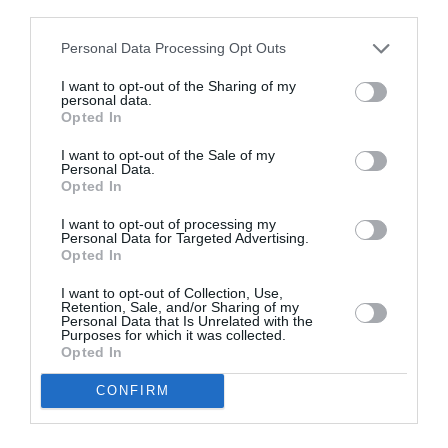
third parties.
Personal Data Processing Opt Outs
I want to opt-out of the Sharing of my
personal data.
Opted In
I want to opt-out of the Sale of my
Personal Data.
Opted In
I want to opt-out of processing my
Personal Data for Targeted Advertising.
Opted In
I want to opt-out of Collection, Use,
Retention, Sale, and/or Sharing of my
Personal Data that Is Unrelated with the
Purposes for which it was collected.
CITEȘTE ȘI:
Opted In
Alessandria, româncă bătută și terorizată de soțul
CONFIRM
musulman pentru că nu purta vălul