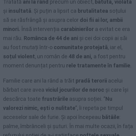
Tratată
ani la rând
precum un obiect,
bătută, violată
și
insultată
. Și puțin a lipsit ca
brutalitatea
soțului
să se răsfrângă și asupra celor
doi fii ai lor, ambii
minori.
Însă intervenția
carabinierilor
a evitat ce era
mai rău.
Românca de 44 de ani
și cei doi copii ai săi
au fost mutați într-o
comunitate protejată
, iar el,
soțul violent
, un român de
48 de ani,
a fost pentru
moment denunțat pentru
rele tratamente în familie
.
Familie care ani la rând a trăit
pradă terorii
acelui
bărbat care avea
viciul jocurilor de noroc
și care își
descărca toate
frustrările
asupra soției. ”
Nu
valorezi nimic, ești o nulitate
”, îi repeta pe timpul
acceselor sale de furie. Și apoi începeau
bătăile
:
palme, îmbrânceli și șuturi. În mai multe ocazii, în fața
refuzului soției de a-i satisface
poftele sexuale
,