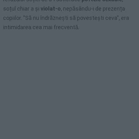
soțul chiar a și
violat-o
, nepăsându-i de prezența
copiilor. ”Să nu îndrăznești să povestești ceva”, era
intimidarea cea mai frecventă.