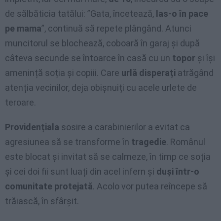
de sălbăticia tatălui: ”Gata, încetează,
las-o în pace
pe mama
”, continuă să repete plângând. Atunci
muncitorul se blochează, coboară în garaj și după
câteva secunde se întoarce în casă cu un
topor
și își
amenință soția și copiii. Care
urlă disperați
atrăgând
atenția vecinilor, deja obișnuiți cu acele urlete de
teroare.
Providențiala
sosire a carabinierilor a evitat ca
agresiunea să se transforme în
tragedie
. Românul
este blocat și invitat să se calmeze, în timp ce soția
și cei doi fii sunt luați din acel infern și
duși într-o
comunitate protejată
. Acolo vor putea reîncepe să
trăiască, în sfârșit.