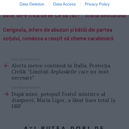
Data Deletion
Data Access
Privacy Policy
”Am venit cu soțul în Italia, aici a devenit violent, mă
bate. Mi-e frică de el! Ce să fac?”. Sfatul avocatului
Cerignola, infern de abuzuri și bătăi din partea
soțului, românca a reușit să cheme carabinierii
Articolul anterior
See
Alerta meteo continuă în Italia. Protecția
more
Civilă: ”Limitați deplasările care nu sunt
necesare”
Următorul articol
După mine, potopul! Fostul ministru al
diasporei, Maria Ligor, a lăsat haos total la
DRP
AȚI PUTEA DORI DE