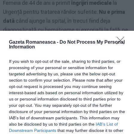
Femeia de 44 de ani a primit
îngrijiri medicale
la
Urgență pentru tratarea rănilor suferite.
Nu e prima
dată
când ajunge la spital, în trecut fiind deja
diagnosticată cu hematoame și excoriații la față, pe
picioare și brațe. Răni pe care mereu le-a justificat
Gazeta Romaneasca -
Do Not Process My Personal
Information
spunând că a suferit
accidente casnice
sau căderi.
If you wish to opt-out of the sale, sharing to third parties, or
De caz se ocupă și
Tribunalul pentru Minori din
processing of your personal or sensitive information for
Bologna,
unde judecătorii au ascultat povestirile
targeted advertising by us, please use the below opt-out
micuțelor victime. Victime care
au confirmat
section to confirm your selection. Please note that after your
opt-out request is processed you may continue seeing
atrocitățile
care s-au derulat sub ochii lor.
interest-based ads based on personal information utilized by
”Important este că
suntem toți trei bine
– spune
us or personal information disclosed to third parties prior to
your opt-out. You may separately opt-out of the further
femeia.
Am terminat-o cu acel bărbat
, datorez acest
disclosure of your personal information by third parties on the
lucru mie și copiilor mei”.
IAB’s list of downstream participants. This information may
also be disclosed by us to third parties on the
IAB’s List of
Downstream Participants
that may further disclose it to other