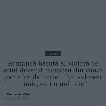
ITALIA
Româncă bătută și violată de
soțul devenit monstru din cauza
jocurilor de noroc: ”Nu valorezi
nimic, ești o nulitate”
by
Redactia Web
08/01/2017, 13:16