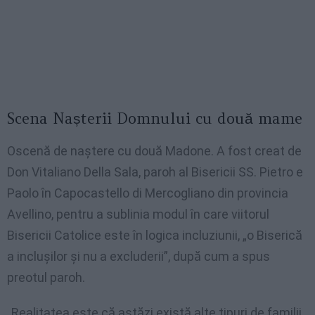
Scena Nașterii Domnului cu două mame
Oscenă de naștere cu două Madone. A fost creat de
Don Vitaliano Della Sala, paroh al Bisericii SS. Pietro e
Paolo în Capocastello di Mercogliano din provincia
Avellino, pentru a sublinia modul în care viitorul
Bisericii Catolice este în logica incluziunii, „o Biserică
a inclușilor și nu a excluderii”, după cum a spus
preotul paroh.
„Realitatea este că astăzi există alte tipuri de familii.