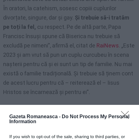
În oratori, la catehism, sosesc copiii cuplurilor
divorțate, singure, dar și gay.
Și trebuie să-i tratăm
pe toți la fel,
cu respect. Pe de altă parte, Papa
Francisc însuși spune că Biserica nu trebuie să
excludă pe nimeni”, afirmă el, citat de
RaiNews
. „Este
2023 și am vrut să pun un cuplu curcubeu în scena
nașterii pentru că și ei sunt un tip de familie. Nu mai
există o familie tradițională. Și trebuie să ținem cont
de acest lucru pentru că – reiterează el – Iisus
Hristos se încarnează și pentru ei”.
Citește și ►
Italia, învățătoare suspendată pentru
că a recitat în clasă Tatăl Nostru și Ave Maria
Gazeta Romaneasca -
Do Not Process My Personal
Information
If you wish to opt-out of the sale, sharing to third parties, or
„Blasfemie”