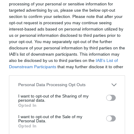
processing of your personal or sensitive information for
targeted advertising by us, please use the below opt-out
Inițiativa preotului, apropiată de problemele LGBTQ+,
section to confirm your selection. Please note that after your
a stârnit imediat controverse din partea
opt-out request is processed you may continue seeing
interest-based ads based on personal information utilized by
conservatorilor, începând cu cea a senatorului
us or personal information disclosed to third parties prior to
Maurizio Gasparri care consideră că inițiativa
your opt-out. You may separately opt-out of the further
disclosure of your personal information by third parties on the
preotului paroh din Capocastello di Mercogliano este
IAB’s list of downstream participants. This information may
lipsită de sens, susținând că este chiar
also be disclosed by us to third parties on the
IAB’s List of
„blasfemioasă”.
Downstream Participants
that may further disclose it to other
third parties.
„Un gest consternător, este încă
un act de blasfemie
Personal Data Processing Opt Outs
adevărat
ă, cu
înlăturarea Sfântului Iosif
și, trebuie
I want to opt-out of the Sharing of my
să ne imaginăm, aluzii clare la adresa Madonei, așa
personal data.
Opted In
cum suntem obișnuiți să vedem în multe procesiuni
I want to opt-out of the Sale of my
care pretind drepturi și toleranță, dar uitând să
Personal Data.
Opted In
respecte lumea catolică – continuă liderul grupului