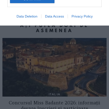
la alegerile parlamentare. Iată lista
completă
Data Deletion
Data Access
Privacy Policy
AȚI PUTEA DORI DE
ASEMENEA
ITALIA
Concursul Miss Badante 2026: informații
despre înscrieri și participare