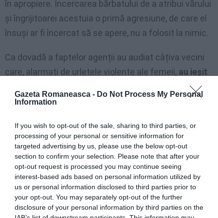
în apropiere. Încercarea bărbatului de a atribui vărului
și îngrijitoarei acestuia o primă agresiune, de care el
însuși ar fi încercat să se apere, nu a folosit la nimic.
Ca dovadă a faptelor agenții au audiat câțiva vecini
care, alarmați de urletele violente ale femeii,
au ieșit
la ferestre și au asistat la încercările lui E.M. de a o
Gazeta Romaneasca -
Do Not Process My Personal
lovi în mod repetat cu secera.
Dus la chestură, a
Information
fost arestat pentru tentativă de omor și pus la
If you wish to opt-out of the sale, sharing to third parties, or
dispoziția procuraturii.
processing of your personal or sensitive information for
targeted advertising by us, please use the below opt-out
section to confirm your selection. Please note that after your
opt-out request is processed you may continue seeing
interest-based ads based on personal information utilized by
us or personal information disclosed to third parties prior to
your opt-out. You may separately opt-out of the further
disclosure of your personal information by third parties on the
IAB’s list of downstream participants. This information may