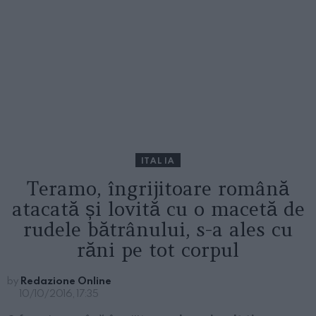
ITALIA
Teramo, îngrijitoare română
atacată și lovită cu o macetă de
rudele bătrânului, s-a ales cu
răni pe tot corpul
by
Redazione Online
10/10/2016, 17:35