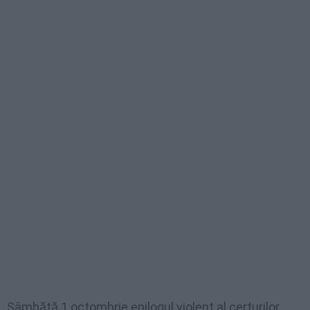
Sâmbătă 1 octombrie epilogul violent al certurilor