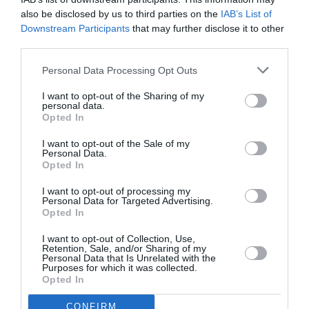
also be disclosed by us to third parties on the
IAB’s List of
Downstream Participants
that may further disclose it to other
third parties.
Personal Data Processing Opt Outs
I want to opt-out of the Sharing of my
personal data.
Opted In
I want to opt-out of the Sale of my
Personal Data.
Opted In
I want to opt-out of processing my
Personal Data for Targeted Advertising.
Opted In
Articolul anterior
See
Daniel Țecu a recunoscut că e omul lui
more
I want to opt-out of Collection, Use,
Traian Băsescu și candidează la Parlament:
Retention, Sale, and/or Sharing of my
”Am 65 de asociații ACTIVE” VIDEO
Personal Data that Is Unrelated with the
Purposes for which it was collected.
Opted In
Următorul articol
PMP și-a desemnat candidații în Diaspora,
CONFIRM