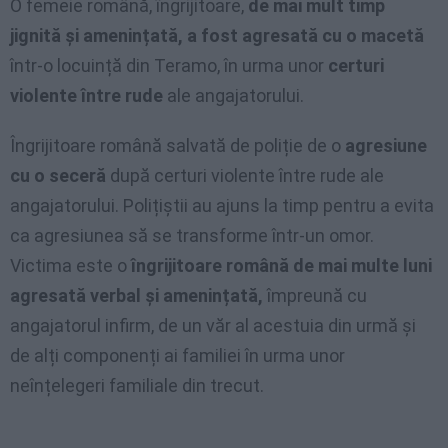
O femeie română, îngrijitoare,
de mai mult timp
jignită și amenințată, a fost agresată cu o macetă
într-o locuință din Teramo, în urma unor
certuri
violente între rude
ale angajatorului.
Îngrijitoare română salvată de poliție de o
agresiune
cu o seceră
după certuri violente între rude ale
angajatorului. Polițiștii au ajuns la timp pentru a evita
ca agresiunea să se transforme într-un omor.
Victima este o
îngrijitoare română de mai multe luni
agresată verbal și amenințată,
împreună cu
angajatorul infirm, de un văr al acestuia din urmă și
de alți componenți ai familiei în urma unor
neînțelegeri familiale din trecut.