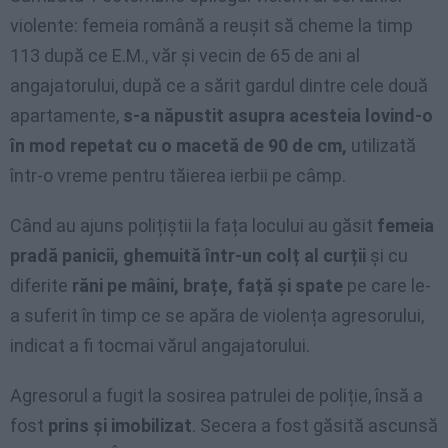
violente: femeia română a reușit să cheme la timp
113 după ce E.M., văr și vecin de 65 de ani al
angajatorului, după ce a sărit gardul dintre cele două
apartamente,
s-a năpustit asupra acesteia lovind-o
în mod repetat cu o macetă de 90 de cm,
utilizată
într-o vreme pentru tăierea ierbii pe câmp.
Când au ajuns polițiștii la fața locului au găsit
femeia
pradă panicii, ghemuită într-un colț al curții
și cu
diferite
răni pe mâini, brațe, față și spate
pe care le-
a suferit în timp ce se apăra de violența agresorului,
indicat a fi tocmai vărul angajatorului.
Agresorul a fugit la sosirea patrulei de poliție, însă a
fost
prins și imobilizat
. Secera a fost găsită ascunsă