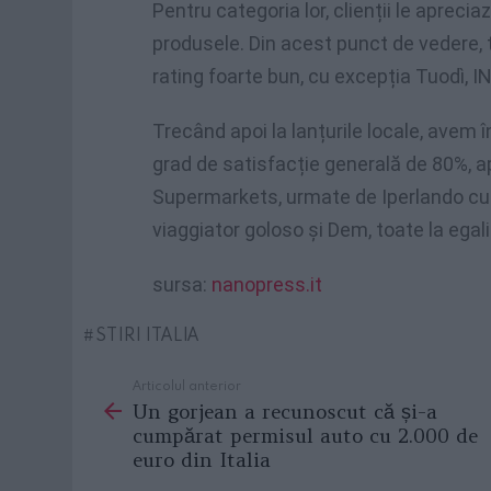
Pentru categoria lor, clienții le apreciaz
produsele. Din acest punct de vedere, 
rating foarte bun, cu excepția Tuodì, IN’s
Trecând apoi la lanțurile locale, avem 
grad de satisfacție generală de 80%,
Supermarkets, urmate de Iperlando cu 7
viaggiator goloso și Dem, toate la egal
sursa:
nanopress.it
STIRI ITALIA
Articolul anterior
See
Un gorjean a recunoscut că și-a
more
cumpărat permisul auto cu 2.000 de
euro din Italia