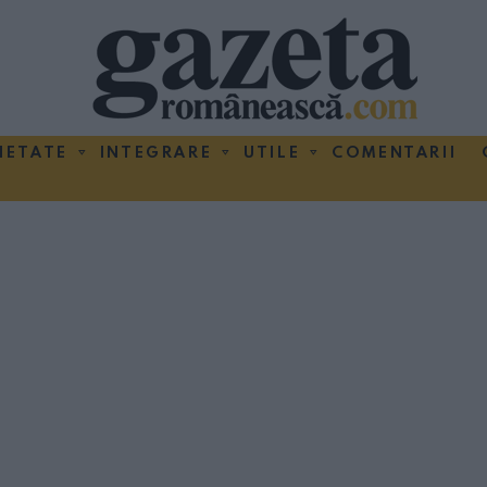
IETATE
INTEGRARE
UTILE
COMENTARII