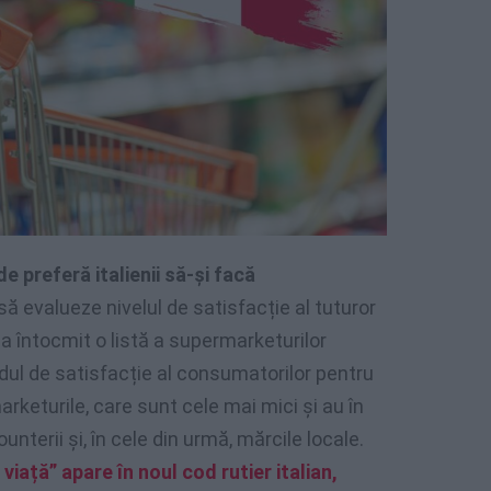
de preferă italienii să-și facă
 evalueze nivelul de satisfacție al tuturor
 a întocmit o listă a supermarketurilor
adul de satisfacție al consumatorilor pentru
arketurile, care sunt cele mai mici și au în
unterii și, în cele din urmă, mărcile locale.
iață” apare în noul cod rutier italian,