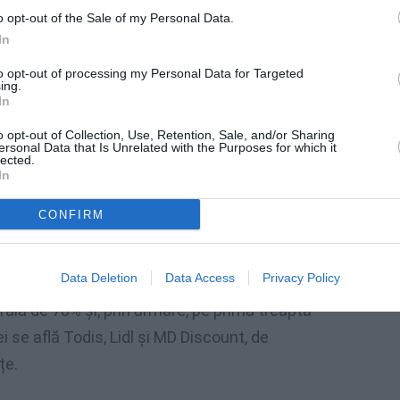
o opt-out of the Sale of my Personal Data.
In
to opt-out of processing my Personal Data for Targeted
ing.
ine excelează și în clasamentul publicat cu
In
mbrie anul trecut. Esselunga, de exemplu, s-a
o opt-out of Collection, Use, Retention, Sale, and/or Sharing
ersonal Data that Is Unrelated with the Purposes for which it
cu 79, Naturasì cu 78 și apoi Coop și
lected.
In
CONFIRM
unt
Data Deletion
Data Access
Privacy Policy
ntea clasamentului se află Eurospin și Aldi,
ală de 78% și, prin urmare, pe prima treaptă
i se află Todis, Lidl și MD Discount, de
țe.