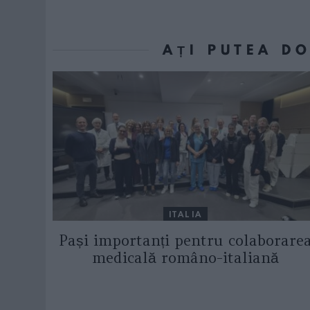
AȚI PUTEA D
ITALIA
Pași importanți pentru colaborare
medicală româno-italiană