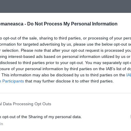
 Italia, unde preferă italienii
omaneasca -
Do Not Process My Personal Information
to opt-out of the sale, sharing to third parties, or processing of your per
formation for targeted advertising by us, please use the below opt-out s
t de răspunsurile a aproximativ 9834 de
r selection. Please note that after your opt-out request is processed y
eturile, pe podium se află Esselunga și
eing interest-based ads based on personal information utilized by us or
disclosed to third parties prior to your opt-out. You may separately opt-
Coop și Interspar.
losure of your personal information by third parties on the IAB’s list of
. This information may also be disclosed by us to third parties on the
IA
Participants
that may further disclose it to other third parties.
l Data Processing Opt Outs
o opt-out of the Sharing of my personal data.
In