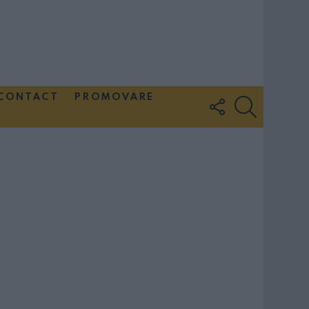
CONTACT
PROMOVARE
FOLLOW
SEARCH
US
Couple Photoshoot Paris